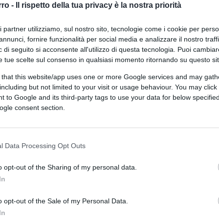
rro -
Il rispetto della tua privacy è la nostra priorità
ri partner utilizziamo, sul nostro sito, tecnologie come i cookie per pers
annunci, fornire funzionalità per social media e analizzare il nostro traff
 di seguito si acconsente all'utilizzo di questa tecnologia. Puoi cambiar
e tue scelte sul consenso in qualsiasi momento ritornando su questo si
 that this website/app uses one or more Google services and may gath
including but not limited to your visit or usage behaviour. You may click 
 to Google and its third-party tags to use your data for below specifi
ogle consent section.
l Data Processing Opt Outs
02:11
o opt-out of the Sharing of my personal data.
editerraneo, di ormai prossima
In
sti di lavoro, rafforzando al contempo la
o si basa sul pragmatismo e rifugge le
o opt-out of the Sale of my Personal Data.
ona.
Renexia
, la società del Gruppo
Toto
In