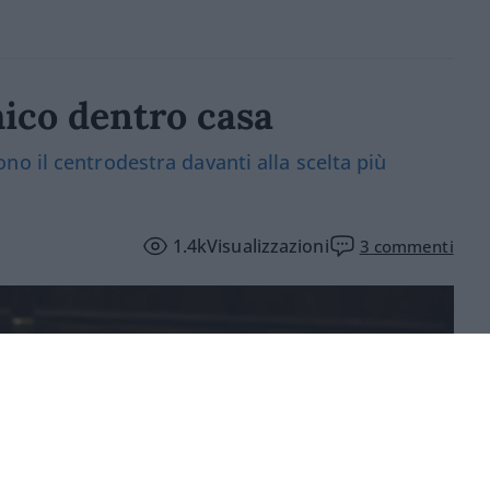
ico dentro casa
o il centrodestra davanti alla scelta più
1.4k
Visualizzazioni
3
commenti