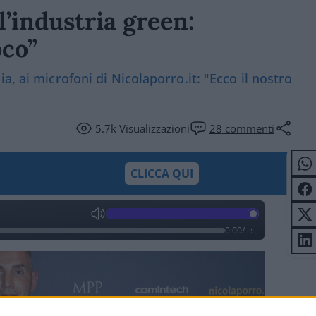
l’industria green:
oco”
a, ai microfoni di Nicolaporro.it: "Ecco il nostro
5.7k
Visualizzazioni
28
commenti
CLICCA QUI
0:00
/
--:--