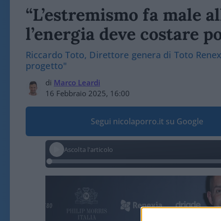
“L’estremismo fa male al
l’energia deve costare p
Riccardo Toto, Direttore genera di Toto Renexi
progetto"
di
Marco Leardi
16 Febbraio 2025, 16:00
Segui nicolaporro.it su Google
Ascolta l'articolo
Video
Player