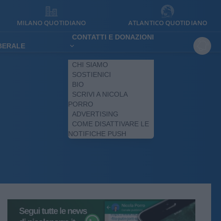
MILANO QUOTIDIANO
ATLANTICO QUOTIDIANO
CONTATTI E DONAZIONI
IBERALE
CHI SIAMO
SOSTIENICI
BIO
SCRIVI A NICOLA
PORRO
ADVERTISING
COME DISATTIVARE LE
NOTIFICHE PUSH