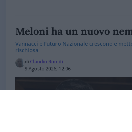
Meloni ha un nuovo nem
Vannacci e Futuro Nazionale crescono e metton
rischiosa
di
Claudio Romiti
9 Agosto 2026, 12:06