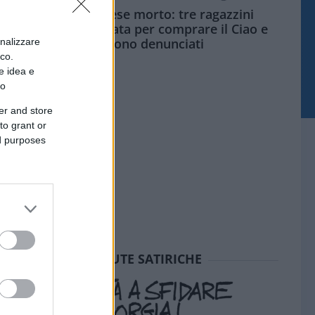
Siamo un Paese morto: tre ragazzini
vendono limonata per comprare il Ciao e
vengono denunciati
onalizzare
ico.
e idea e
to
er and store
to grant or
ed purposes
SEDUTE SATIRICHE