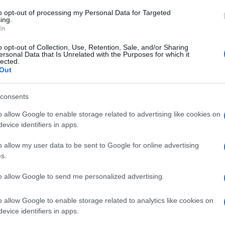
ttore generale
Riccardo Toto
, ha abbracciato
to opt-out of processing my Personal Data for Targeted
tizzarla. “Riteniamo che l’eolico offshore
ing.
In
mix energetico di cui necessita l’Italia,
gia”, spiega a Nicolaporro.it lo stesso Toto,
o opt-out of Collection, Use, Retention, Sale, and/or Sharing
ersonal Data that Is Unrelated with the Purposes for which it
 progetto, denominato Med Wind, per il quale
lected.
Out
zione di energia pulita.
consents
o allow Google to enable storage related to advertising like cookies on
si trova a 80 chilometri dalla costa di Mazara
evice identifiers in apps.
ì,
lontano dalla terra ferma
, non solo per
o allow my user data to be sent to Google for online advertising
delle comunità locali. È un progetto che
s.
getico e quindi riteniamo che sia importante
dipendenza energetica”, ha spiegato Toto a
to allow Google to send me personalized advertising.
di cui è stato ospite e relatore.
o allow Google to enable storage related to analytics like cookies on
evice identifiers in apps.
a qui
e guarda gli interventi on demand