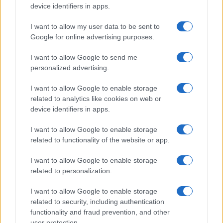
device identifiers in apps.
In altre parole, tetti esagerati al contante non
frenano l’evasione laddove non si fattura
I want to allow my user data to be sent to
Google for online advertising purposes.
comunque, al massimo
frenano i consumi
laddove si sarebbe fatturato. Per i sostenitori della
I want to allow Google to send me
linea dura a 1.000 euro, tuttavia, il fatto che il
personalized advertising.
presunto (e, diciamolo, più che possibile) evasore
I want to allow Google to enable storage
con molto denaro contante in tasca non possa
related to analytics like cookies on web or
pagare in contanti in Italia la vacanza presso un
device identifiers in apps.
grande albergo, la borsetta di grido in una
I want to allow Google to enable storage
boutique di importanti catene di marca, lo scooter
related to functionality of the website or app.
presso un concessionario o il televisore al plasma
in un centro commerciale della grande
I want to allow Google to enable storage
related to personalization.
distribuzione (tutte operazioni che vengono
fatturate quale che sia la forma di pagamento, per
I want to allow Google to enable storage
caratteristiche organizzative del venditore)
related to security, including authentication
functionality and fraud prevention, and other
costituisce una sufficiente consolazione e
user protection.