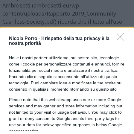
Ambrosetti (ambrosetti.eu/wp-
content/uploads/Rapporto-2019_Community-
Cashless-Society.pdf) ricorda che il tetto all’uso
del contante è di 3.000 euro anche in Belgio,
mentre in Francia è sceso da 3.000 a 1.000 euro
Nicola Porro -
Il rispetto della tua privacy è la
nostra priorità
nel 2015 e in Grecia addirittura a 500 euro nel
2017.
Noi e i nostri partner utilizziamo, sul nostro sito, tecnologie
come i cookie per personalizzare contenuti e annunci, fornire
funzionalità per social media e analizzare il nostro traffico.
Facendo clic di seguito si acconsente all'utilizzo di questa
Sono comunque numerosi i Paesi europei dove
tecnologia. Puoi cambiare idea e modificare le tue scelte sul
non esiste limite alcuno, tra cui spiccano Austria,
consenso in qualsiasi momento ritornando su questo sito
Germania e Gran Bretagna. L’effetto in chiave anti
Please note that this website/app uses one or more Google
evasione fiscale dei limiti all’uso del contante è
services and may gather and store information including but
del resto molto opinabile. A differenza degli
not limited to your visit or usage behaviour. You may click to
grant or deny consent to Google and its third-party tags to
incentivi all’utilizzo della
moneta elettronica
che
use your data for below specified purposes in below Google
creano un effetto di “contrasto di interessi”, tale
consent section.