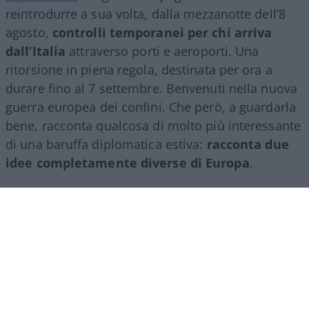
reintrodurre a sua volta, dalla mezzanotte dell’8
agosto,
controlli temporanei per chi arriva
dall’Italia
attraverso porti e aeroporti. Una
ritorsione in piena regola, destinata per ora a
durare fino al 7 settembre. Benvenuti nella nuova
guerra europea dei confini. Che però, a guardarla
bene, racconta qualcosa di molto più interessante
di una baruffa diplomatica estiva:
racconta due
idee completamente diverse di Europa
.