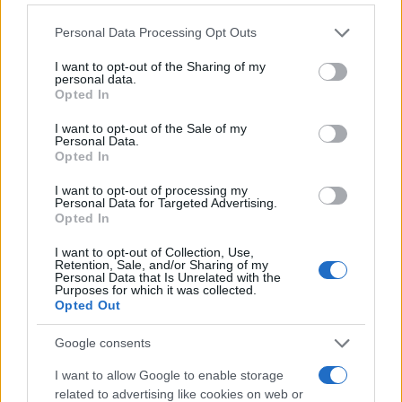
per cui chi compra è incentivato a fare una
transazione tracciata anche in contesti in cui chi
Personal Data Processing Opt Outs
vende preferirebbe accordarsi per un pagamento
I want to opt-out of the Sharing of my
in contanti, così da poter poi non fatturare, il
personal data.
Opted In
limite all’uso del contante si rivela perfettamente
inutile nei contesti in cui chi vende è in condizioni
I want to opt-out of the Sale of my
Personal Data.
organizzative per poter decidere di non fatturare
Opted In
(perché non incide minimamente sulla
I want to opt-out of processing my
propensione di venditore e acquirente di mettersi
Personal Data for Targeted Advertising.
Opted In
d’accordo o meno) e può addirittura diventare
controproducente nei contesti in cui chi vende è
I want to opt-out of Collection, Use,
Retention, Sale, and/or Sharing of my
in condizioni organizzative per cui la transazione
Personal Data that Is Unrelated with the
Purposes for which it was collected.
viene comunque fatturata quale che sia la forma
Opted Out
di pagamento (perché impedisce a chi
Google consents
fatturerebbe la cessione o prestazione di accettare
il pagamento in contanti).
I want to allow Google to enable storage
related to advertising like cookies on web or