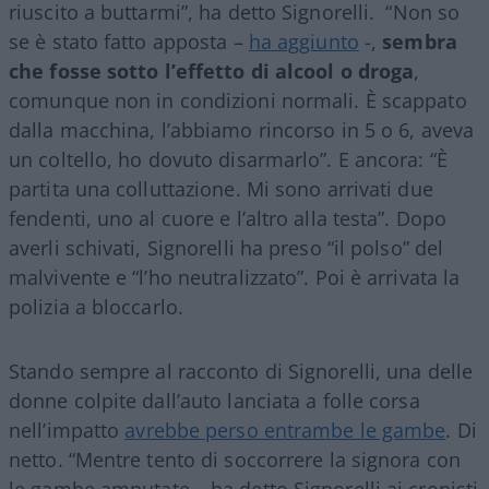
riuscito a buttarmi”, ha detto Signorelli. “Non so
se è stato fatto apposta –
ha aggiunto
-,
sembra
che fosse sotto l’effetto di alcool o droga
,
comunque non in condizioni normali. È scappato
dalla macchina, l’abbiamo rincorso in 5 o 6, aveva
un coltello, ho dovuto disarmarlo”. E ancora: “È
partita una colluttazione. Mi sono arrivati due
fendenti, uno al cuore e l’altro alla testa”. Dopo
averli schivati, Signorelli ha preso “il polso” del
malvivente e “l’ho neutralizzato”. Poi è arrivata la
polizia a bloccarlo.
Stando sempre al racconto di Signorelli, una delle
donne colpite dall’auto lanciata a folle corsa
nell’impatto
avrebbe perso entrambe le gambe
. Di
netto. “Mentre tento di soccorrere la signora con
le gambe amputate – ha detto Signorelli ai cronisti