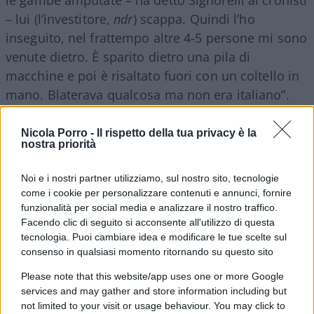
– lui (l’investitore,
ndr
) scappa. Quindi l’ho
inseguito, nel frattempo altre 4-5 persone mi sono
venute dietro. È sparito dietro una pila di
macchine e poi è risaltato fuori con un coltello in
mano. Blaterava qualcosa ma non era italiano”.
Nicola Porro -
Il rispetto della tua privacy è la
nostra priorità
Noi e i nostri partner utilizziamo, sul nostro sito, tecnologie
come i cookie per personalizzare contenuti e annunci, fornire
funzionalità per social media e analizzare il nostro traffico.
Facendo clic di seguito si acconsente all'utilizzo di questa
tecnologia. Puoi cambiare idea e modificare le tue scelte sul
consenso in qualsiasi momento ritornando su questo sito
Please note that this website/app uses one or more Google
services and may gather and store information including but
not limited to your visit or usage behaviour. You may click to