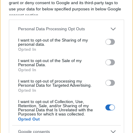
grant or deny consent to Google and its third-party tags to
use your data for below specified purposes in below Google
consent section.
Personal Data Processing Opt Outs
I want to opt-out of the Sharing of my
A confermare il racconto c’è anche il sindaco di
personal data.
Opted In
Modena,
Massimo
Mezzetti
, arrivato poco dopo
sul luogo dell’attentato. “Voglio ringraziare questi
I want to opt-out of the Sale of my
Personal Data.
cittadini. L’uomo era anche armato di coltello,
Opted In
hanno avuto coraggio e grande senso civico. Il
I want to opt-out of processing my
mio ringraziamento forte va a loro in questo
Personal Data for Targeted Advertising.
Opted In
drammatico momento”, ha detto. “Il responsabile
di questo atto pazzesco, come si vede dai video,
è
I want to opt-out of Collection, Use,
Retention, Sale, and/or Sharing of my
entrato nella strada principale e si è fiondato
Personal Data that Is Unrelated with the
Purposes for which it was collected.
direttamente sulle persone sul marciapiede
,
Opted Out
facendone carambolare diverse nel suo percorso
e poi andandosi a schiantare contro una vetrina.
Google consents