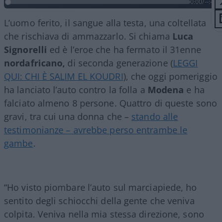
0:00
/
--:--
L’uomo ferito, il sangue alla testa, una coltellata
che rischiava di ammazzarlo. Si chiama
Luca
Signorelli
ed è l’eroe che ha fermato il 31enne
nordafricano,
di seconda generazione (
LEGGI
QUI: CHI È SALIM EL KOUDRI
), che oggi pomeriggio
ha lanciato l’auto contro la folla a
Modena
e ha
falciato almeno 8 persone. Quattro di queste sono
gravi, tra cui una donna che –
stando alle
testimonianze – avrebbe perso entrambe le
gambe
.
“Ho visto piombare l’auto sul marciapiede, ho
sentito degli schiocchi della gente che veniva
colpita. Veniva nella mia stessa direzione, sono