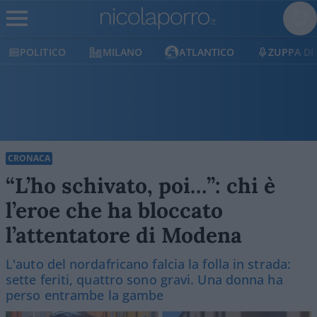
POLITICO
MILANO
ATLANTICO
ZUPPA DI
CRONACA
“L’ho schivato, poi…”: chi è
l’eroe che ha bloccato
l’attentatore di Modena
L'auto del nordafricano falcia la folla in strada:
sette feriti, quattro sono gravi. Una donna ha
perso entrambe la gambe