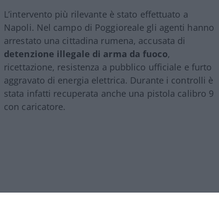
L’intervento più rilevante è stato effettuato a
Napoli. Nel campo di Poggioreale gli agenti hanno
arrestato una cittadina rumena, accusata di
detenzione illegale di arma da fuoco
,
ricettazione, resistenza a pubblico ufficiale e furto
aggravato di energia elettrica. Durante i controlli è
stata infatti recuperata anche una pistola calibro 9
con caricatore.