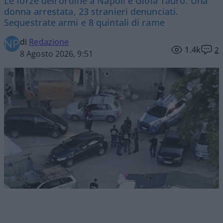
Le forze dell'ordine a Napoli e Gioia Tauro. Una
donna arrestata, 23 stranieri denunciati.
Sequestrate armi e 8 quintali di rame
di
Redazione
1.4k
2
8 Agosto 2026, 9:51