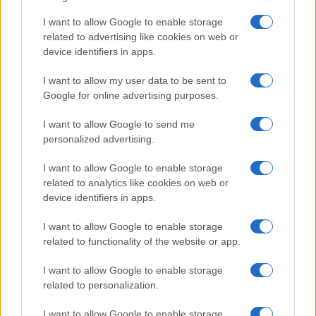
Fortunatamente non ci sono vittime ma purtroppo
I want to allow Google to enable storage
abbiamo quattro feriti gravi, a loro va la nostra
related to advertising like cookies on web or
device identifiers in apps.
solidarietà piena”. E ancora: “L’investitore, sulla
trentina, è sceso la macchina e si è dato alla fuga.
I want to allow my user data to be sent to
Voglio ringraziare i quattro o cinque cittadini che
Google for online advertising purposes.
lo hanno inseguito e nonostante lui fosse, a
I want to allow Google to send me
quanto pare, armato di un coltello, lo hanno
personalized advertising.
atterrato, buttato per terra e catturato e lo hanno
consegnato alle forze dell’ordine – ha detto il
I want to allow Google to enable storage
related to analytics like cookies on web or
sindaco – A loro va il mio grandissimo
device identifiers in apps.
ringraziamento per il coraggio e il senso civico
che hanno avuto. Sono momenti drammatici, fare
I want to allow Google to enable storage
related to functionality of the website or app.
supposizioni su quello che è accaduto adesso è
troppo presto. Tra breve faremo un punto in
I want to allow Google to enable storage
prefettura con le forze dell’ordine, il prefetto, e
related to personalization.
cercheremo di acquisire più notizie. L’uomo è in
I want to allow Google to enable storage