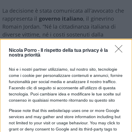
La decisione è stata comunicata all’avvocato che
rappresenta il
governo italiano
, il ginevrino
Romain Jordan. “Né la cittadinanza italiana di
diverse vittime, né i costi sostenuti dalla
Repubblica Italiana per prestare assistenza ai
propri cittadini vittime dei fatti perseguiti sono
Nicola Porro -
Il rispetto della tua privacy è la
nostra priorità
idonei a conferire la qualità di parte lesa”, fanno
sapere i magistrati svizzeri.
Noi e i nostri partner utilizziamo, sul nostro sito, tecnologie
come i cookie per personalizzare contenuti e annunci, fornire
funzionalità per social media e analizzare il nostro traffico.
Facendo clic di seguito si acconsente all'utilizzo di questa
tecnologia. Puoi cambiare idea e modificare le tue scelte sul
consenso in qualsiasi momento ritornando su questo sito
Please note that this website/app uses one or more Google
services and may gather and store information including but
not limited to your visit or usage behaviour. You may click to
grant or deny consent to Google and its third-party tags to