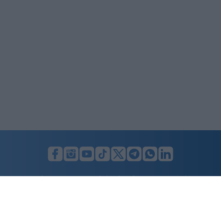
LUNIFIN S.r.l. a socio unico. Sede legale Milano, Largo F. Richini, 2/A,
20122 (MI), C.F./P.Iva en. 07174900154, REA cap. soc. euro 10.000,00
i.v.
Home
Advertising