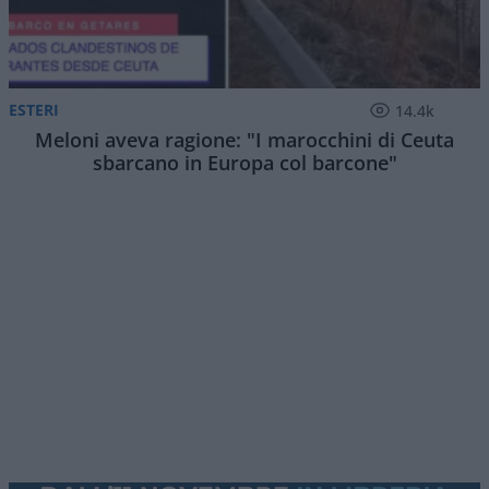
ESTERI
14.4k
Meloni aveva ragione: "I marocchini di Ceuta
sbarcano in Europa col barcone"