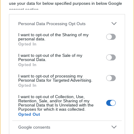
use your data for below specified purposes in below Google
consent section.
Personal Data Processing Opt Outs
Il caso arriva dopo le polemiche e gli scontri
I want to opt-out of the Sharing of my
personal data.
diplomatici sulle
fatture che gli ospedali svizzeri
Opted In
avevano inviato alle famiglie dei feriti italiani
,
I want to opt-out of the Sale of my
migliaia di euro per poche ore di ricovero.
Alla
Personal Data.
Opted In
fine i due Paesi hanno trovato un accordo
.
I want to opt-out of processing my
Personal Data for Targeted Advertising.
Opted In
Fauci ora è nei guai: accusato
I want to opt-out of Collection, Use,
Retention, Sale, and/or Sharing of my
di oltraggio al Congresso
Personal Data that Is Unrelated with the
Purposes for which it was collected.
Opted Out
L'ex virostar a capo della struttura Covid negli
Usa ora rischia il processo: cosa succede
Google consents