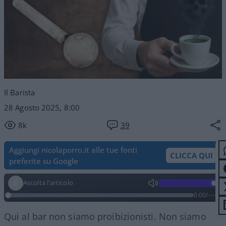
Il Barista
28 Agosto 2025, 8:00
8k
39
Aggiungi nicolaporro.it alle tue fonti
CLICCA QUI
preferite su Google
Ascolta l'articolo
0:00
/
--:--
Qui al bar non siamo proibizionisti. Non siamo