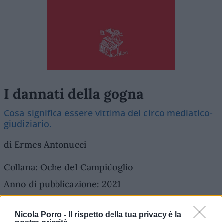
I dannati della gogna
Cosa significa essere vittima del circo mediatico-
giudiziario.
di Ermes Antonucci
Collana: Oche del Campidoglio
Anno di pubblicazione: 2021
Nicola Porro -
Il rispetto della tua privacy è la
ACQUISTA