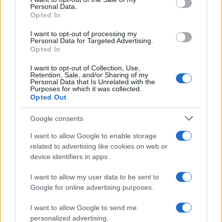
vite intere.
Personal Data.
Opted In
In questo libro Ermes Antonucci ripropone al
I want to opt-out of processing my
Personal Data for Targeted Advertising.
lettore venti storie esemplificative di vittime
Opted In
della gogna mediatico-giudiziaria. Ne sono
I want to opt-out of Collection, Use,
protagonisti volti noti, da politici a funzionari
Retention, Sale, and/or Sharing of my
Personal Data that Is Unrelated with the
pubblici a manager di successo, ma anche
Purposes for which it was collected.
Opted Out
persone comuni, a conferma che il virus di
questa gogna devastante, come qualsiasi altro
Google consents
virus, non guarda in faccia a nessuno.
I want to allow Google to enable storage
related to advertising like cookies on web or
device identifiers in apps.
I want to allow my user data to be sent to
Google for online advertising purposes.
I want to allow Google to send me
personalized advertising.