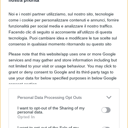
nostra priorità
Noi e i nostri partner utilizziamo, sul nostro sito, tecnologie
come i cookie per personalizzare contenuti e annunci, fornire
funzionalità per social media e analizzare il nostro traffico.
Facendo clic di seguito si acconsente all'utilizzo di questa
Pubblicazione sui giornali di notizie coperte da
tecnologia. Puoi cambiare idea e modificare le tue scelte sul
segreto istruttorio; diffusione di intercettazioni
consenso in qualsiasi momento ritornando su questo sito
penalmente irrilevanti; colpevolizzazione
Please note that this website/app uses one or more Google
preven­tiva; annientamento della privacy di
services and may gather and store information including but
not limited to your visit or usage behaviour. You may click to
indagati e imputati: il circo mediatico-giudiziario
grant or deny consent to Google and its third-party tags to
sembra ormai entrato a far parte stabilmente
use your data for below specified purposes in below Google
della vita del nostro Paese.
consent section.
Personal Data Processing Opt Outs
Un meccanismo infernale, che ogni giorno
spazza via lungo il suo cammino carriere profes­
I want to opt-out of the Sharing of my
personal data.
sionali, stabilità economiche, reputazioni,
Opted In
rapporti familiari, sociali e affettivi. Insomma,
I want to opt-out of the Sale of my