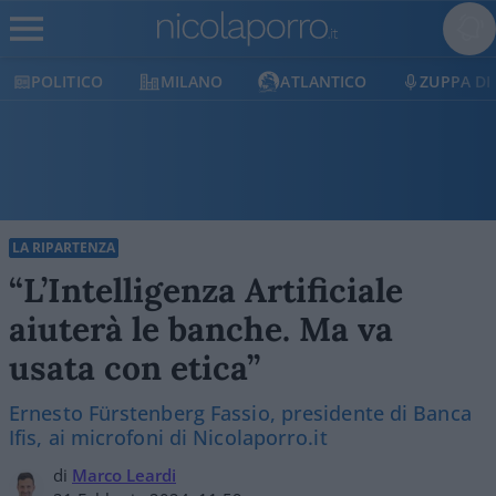
POLITICO
MILANO
ATLANTICO
ZUPPA DI
LA RIPARTENZA
“L’Intelligenza Artificiale
aiuterà le banche. Ma va
usata con etica”
Ernesto Fürstenberg Fassio, presidente di Banca
Ifis, ai microfoni di Nicolaporro.it
di
Marco Leardi