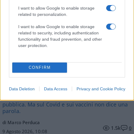
I want to allow Google to enable storage
related to personalization.
I want to allow Google to enable storage
Vai all'archivio delle vignette
related to security, including authentication
functionality and fraud prevention, and other
user protection.
CONFIRM
Abdul El-Sayed, il mistero
dietro il personaggio
Data Deletion
Data Access
Privacy and Cookie Policy
Condanna Putin, sostiene l’Ucraina e la sanità
pubblica. Ma sul Covid e sui vaccini non dice una
parola.
di Marco Perduca
1.5k
0
9 Agosto 2026, 10:08