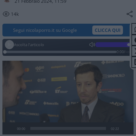
21 Febbraio 2024, 11:59
14k
Segui nicolaporro.it su Google
CLICCA QUI
Ascolta l'articolo
0:00
/
--:--
Video
Player
00:00
02:22