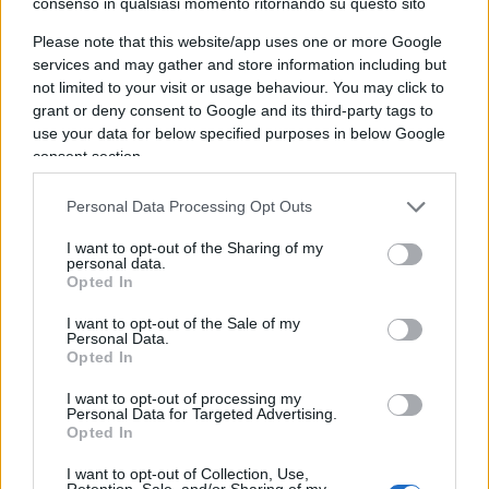
consenso in qualsiasi momento ritornando su questo sito
credito alle piccole e medie imprese italiane,
sosteniamo il
Made in Italy
e cerchiamo
Please note that this website/app uses one or more Google
services and may gather and store information including but
costantemente di dare quella porzione di credito
not limited to your visit or usage behaviour. You may click to
che le grosse banche di sistema non riescono a
grant or deny consent to Google and its third-party tags to
dare”, ha raccontato a
Nicolaporro.it
il
presidente
use your data for below specified purposes in below Google
consent section.
del gruppo bancario
specializzato nel sostegno
dell’economia reale. Abbiamo quindi domandato
Personal Data Processing Opt Outs
quali siano oggi le richieste più urgenti delle
piccole e medie imprese che costituiscono il
I want to opt-out of the Sharing of my
personal data.
tessuto più profondo della nostra economia.
Opted In
I want to opt-out of the Sale of my
Personal Data.
Opted In
E Fürstenberg Fassio: “Chiedono sicuramente
I want to opt-out of processing my
consulenza nella transizione verso
un’economia
Personal Data for Targeted Advertising.
sostenibile
che ha delle complessità. Tutto
Opted In
questo mondo ESG, ovvero tutta questa
I want to opt-out of Collection, Use,
Retention, Sale, and/or Sharing of my