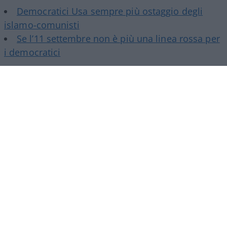
Democratici Usa sempre più ostaggio degli
islamo-comunisti
Se l’11 settembre non è più una linea rossa per
i democratici
Poi certo è un
genocidofilo
, anche se ha dalla sua
più di cento articoli da infettivologo. Non trovo
posizioni sui vaccini eccetera, ma essendo a
favore di copertura statale per le spese relative
alla salute immagino non sia uno scettico…