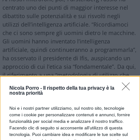
centrato uno dei punti di maggior interesse nel
dibattito sulle potenzialità e sui risvolti negli
utilizzi dell’intelligenza artificiale. “Ricordiamoci
che ci sono sempre gli uomini dietro le macchine.
Gli uomini hanno inventato l’intelligenza
artificiale, quindi continueranno a programmarla”,
ha osservato il presidente di Ifis, auspicando un
approccio di cui l’etica sia “fondamentale”. Da qui,
il riferimento a una “metodologia di utilizzo che
sia positiva che sia è eticamente sostenibile”.
Nicola Porro -
Il rispetto della tua privacy è la
nostra priorità
Ospite di Nicola Porro alla
Ripartenza 2024
di
Noi e i nostri partner utilizziamo, sul nostro sito, tecnologie
Milano, in scena il 2 febbraio scorso al Centro
come i cookie per personalizzare contenuti e annunci, fornire
Congressi della Fondazione Cariplo, Fürstenberg
funzionalità per social media e analizzare il nostro traffico.
Fassio ha portato la testimonianza e il punto di
Facendo clic di seguito si acconsente all'utilizzo di questa
tecnologia. Puoi cambiare idea e modificare le tue scelte sul
vista della propria banca. “Da quarant’anni diamo