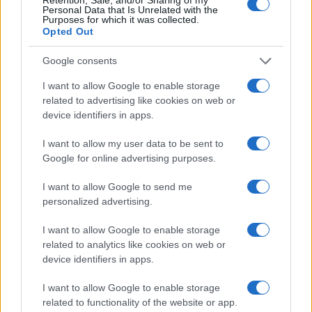
transizione sulle tematiche ambientali, le
Personal Data that Is Unrelated with the
Purposes for which it was collected.
tematiche del governo sociale e le tematiche
Opted Out
politiche di adeguamento alle normative europee,
in Italia ha bisogno di supporto”, ha testimoniato
Google consents
il presidente di Banca Ifis.
I want to allow Google to enable storage
related to advertising like cookies on web or
device identifiers in apps.
Marco Leardi, 21 febbraio 2024
I want to allow my user data to be sent to
Google for online advertising purposes.
Nicolaporro.it è anche su Whatsapp. È sufficiente
I want to allow Google to send me
cliccare qui
per iscriversi al canale ed essere sempre
personalized advertising.
aggiornati (gratis).
I want to allow Google to enable storage
related to analytics like cookies on web or
#LA RIPARTENZA 2024
device identifiers in apps.
I want to allow Google to enable storage
SEDUTE SATIRICHE
related to functionality of the website or app.
Vignetta del 07/08/2026