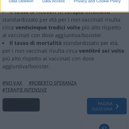
Data Deletion
Data Access
Privacy and Cookie Policy
dose aggiuntiva/booster.
Il tasso di ricoveri in
terapia intensiva
standardizzato per età per i non vaccinati risulta
circa
venticinque
tredici
volte
più alto rispetto
ai vaccinati con dose aggiuntiva/booster.
Il tasso di
mortalità
standardizzato per età,
per i non vaccinati risulta circa
ventitré
sei volte
più alto rispetto ai vaccinati con dose
aggiuntiva/booster.
#NO VAX
#ROBERTO SPERANZA
#TERAPIE INTENSIVE
Pagina
PAGINA
Precedente
SUCCESSIVA
87