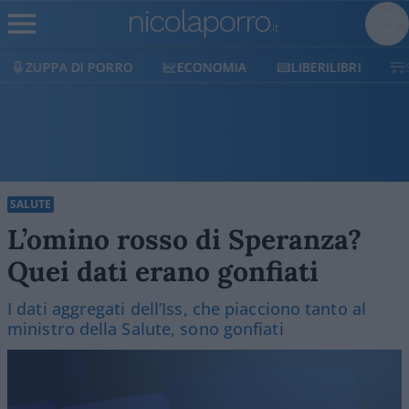
ECONOMIA
LIBERILIBRI
SHOP
SOSTIENICI
SALUTE
L’omino rosso di Speranza?
Quei dati erano gonfiati
I dati aggregati dell’Iss, che piacciono tanto al
ministro della Salute, sono gonfiati