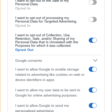
I want to opt-out of the Sale of my
rettangoli verdi
i valori aggregati puntuali come
Personal Data.
spiegato in precedenza:
Opted In
I want to opt-out of processing my
Personal Data for Targeted Advertising.
Opted In
I want to opt-out of Collection, Use,
Retention, Sale, and/or Sharing of my
Personal Data that Is Unrelated with the
Purposes for which it was collected.
Opted Out
Google consents
I want to allow Google to enable storage
related to advertising like cookies on web or
device identifiers in apps.
I want to allow my user data to be sent to
Google for online advertising purposes.
I want to allow Google to send me
personalized advertising.