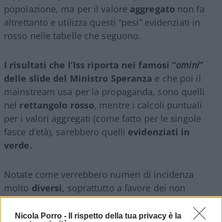
popolazione, ma per il valore
aggregato
non fa
altrettanto e utilizza questi “pesi” evidenziati in
rosso nelle tabelle che seguono.
I risultati che l’Iss riporta nei famosi “
omini
”
delle slide del Ministro Speranza
e che poi il
mainstream usa per la propaganda, sono quelli
nel
rettangolo rosso
, mentre i calcoli puntuali
per i valori aggregati (come fatto per le singole
fasce d’età), sarebbero quelli
evidenziati in
verde.
Notate come verrebbero numeri di incidenza
molto
diversi
, soprattutto a favore dei non
vaccinati.
Nicola Porro -
Il rispetto della tua privacy è la