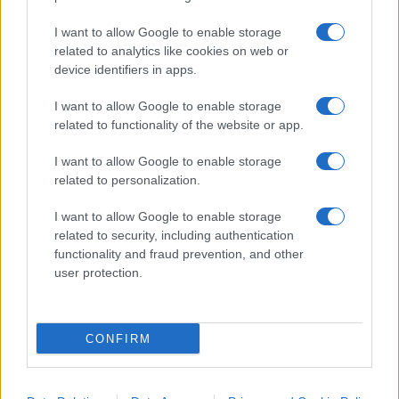
Notate le differenze?
I numeri messi a
I want to allow Google to enable storage
disposizione dall’Iss sono inadatti a descrivere un
related to analytics like cookies on web or
fenomeno che dovrebbe essere univoco e non
device identifiers in apps.
dipendente da come viene scelta la suddivisione
I want to allow Google to enable storage
delle classi di età e quindi i relativi “pesi”, a
related to functionality of the website or app.
seconda di quale popolazione si prenda a
riferimento. Ricordiamo che nei rapporti delle
I want to allow Google to enable storage
related to personalization.
incidenze calcolati se cambia il denominatore (la
popolazione) cambia il risultato.
I want to allow Google to enable storage
related to security, including authentication
functionality and fraud prevention, and other
Quindi riprendendo le affermazioni fatte dall’ ISS
user protection.
all’inizio e correggendole si avrebbe:
Il tasso di ospedalizzazione
standardizzato
CONFIRM
per età per i non vaccinati risulta circa
dieci
cinque
volte
più alto rispetto ai vaccinati con