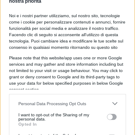
nostra priorità
Noi e i nostri partner utilizziamo, sul nostro sito, tecnologie
come i cookie per personalizzare contenuti e annunci, fornire
funzionalità per social media e analizzare il nostro traffico.
Facendo clic di seguito si acconsente all'utilizzo di questa
tecnologia. Puoi cambiare idea e modificare le tue scelte sul
consenso in qualsiasi momento ritornando su questo sito
Please note that this website/app uses one or more Google
services and may gather and store information including but
not limited to your visit or usage behaviour. You may click to
grant or deny consent to Google and its third-party tags to
use your data for below specified purposes in below Google
consent section.
Personal Data Processing Opt Outs
I want to opt-out of the Sharing of my
personal data.
Ora valutiamo il rapporto di
rischio relativo
tra i
Opted In
non vaccinati e le categorie di vaccinati,
nei