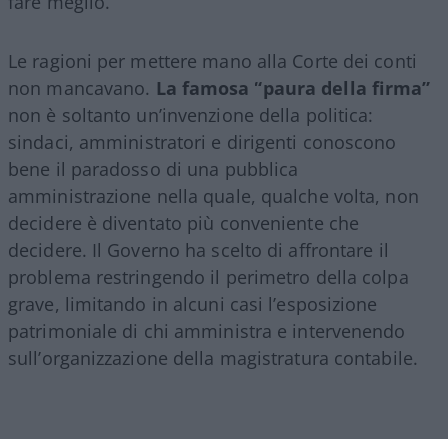
fare meglio.
Le ragioni per mettere mano alla Corte dei conti
non mancavano.
La famosa “paura della firma”
non è soltanto un’invenzione della politica:
sindaci, amministratori e dirigenti conoscono
bene il paradosso di una pubblica
amministrazione nella quale, qualche volta, non
decidere è diventato più conveniente che
decidere. Il Governo ha scelto di affrontare il
problema restringendo il perimetro della colpa
grave, limitando in alcuni casi l’esposizione
patrimoniale di chi amministra e intervenendo
sull’organizzazione della magistratura contabile.