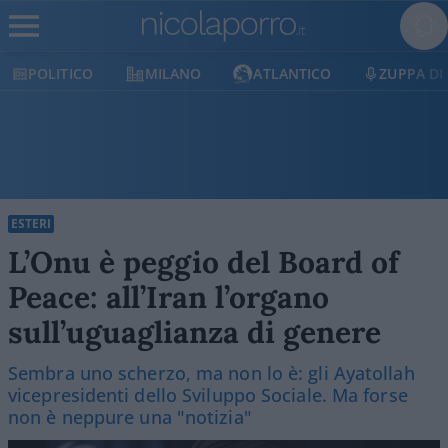
POLITICO
MILANO
ATLANTICO
ZUPPA DI
ESTERI
L’Onu è peggio del Board of
Peace: all’Iran l’organo
sull’uguaglianza di genere
Sembra uno scherzo, ma non lo è: gli Ayatollah
vicepresidenti dello Sviluppo Sociale. Ma forse
non è neppure una "notizia"