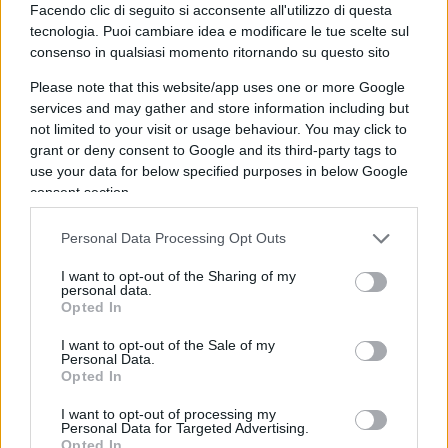
Facendo clic di seguito si acconsente all'utilizzo di questa
chiedono la caduta dell’Ayatollah? Premia il
tecnologia. Puoi cambiare idea e modificare le tue scelte sul
dittatore di Teheran, elevando il suo regime a
consenso in qualsiasi momento ritornando su questo sito
guida di un ente che dovrebbe combattere proprio
Please note that this website/app uses one or more Google
queste ingiustizie. Come tanti esperti hanno
services and may gather and store information including but
giustamente notato, questa mossa equivale a
not limited to your visit or usage behaviour. You may click to
grant or deny consent to Google and its third-party tags to
nominare un lupo a guardia delle pecore.
use your data for below specified purposes in below Google
consent section.
Personal Data Processing Opt Outs
E questa a ben vedere non è un’anomalia isolata.
L’ONU ha una liaison decennale con l’Iran (e non
I want to opt-out of the Sharing of my
personal data.
solo…) che mina la sua credibilità. Nel 2022 infatti,
Opted In
sempre l’Iran è stato eletto nella Commissione
I want to opt-out of the Sale of my
ONU sullo Status delle Donne. Nel 2023, l’Iran ha
Personal Data.
Opted In
presieduto una riunione del Forum Sociale del
Consiglio per i Diritti Umani, scatenando proteste
I want to opt-out of processing my
Personal Data for Targeted Advertising.
internazionali. E qualche giorno fa, giusto per non
Opted In