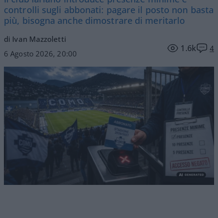
controlli sugli abbonati: pagare il posto non basta
più, bisogna anche dimostrare di meritarlo
di Ivan Mazzoletti
1.6k
4
6 Agosto 2026, 20:00