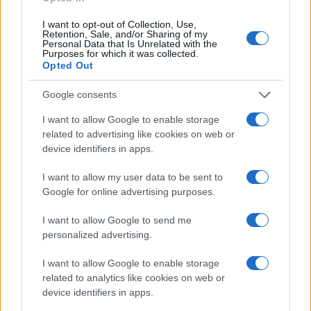
farsi mancare nulla,
il Segretario Guterres ha
I want to opt-out of Collection, Use,
fatto gli auguri a Teheran per l’anniversario
Retention, Sale, and/or Sharing of my
Personal Data that Is Unrelated with the
della rivolta del ’79
che portò l’oppressione degli
Purposes for which it was collected.
ayatollah al potere. Un atteggiamento oltre ogni
Opted Out
immaginazione, che suona come uno scherno
Google consents
dinnanzi a quello che succede per le strade delle
I want to allow Google to enable storage
città iraniane.
related to advertising like cookies on web or
device identifiers in apps.
Una cosa è purtroppo evidente:
l’ONU è
I want to allow my user data to be sent to
un’organismo ormai eccessivamente pilotato
Google for online advertising purposes.
dal blocco arabo-islamico
, che protegge e
vezzeggia i regimi autoritari. Le elezioni
I want to allow Google to send me
personalized advertising.
avvengono spesso senza competizione, rendendo
l’istituzione un club esclusivo dove la democrazia
I want to allow Google to enable storage
è solo una facciata. È dunque necessario o
related to analytics like cookies on web or
device identifiers in apps.
svuotare del tutto quest’organizzazione del suo