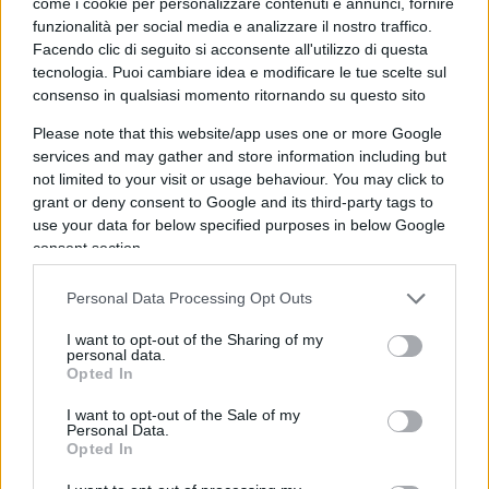
come i cookie per personalizzare contenuti e annunci, fornire
funzionalità per social media e analizzare il nostro traffico.
10.30 Russia, Ryabkov: “Aperti a
Facendo clic di seguito si acconsente all'utilizzo di questa
tecnologia. Puoi cambiare idea e modificare le tue scelte sul
nuovi contatti con gli Usa sul
consenso in qualsiasi momento ritornando su questo sito
disarmo nucleare”
Please note that this website/app uses one or more Google
services and may gather and store information including but
not limited to your visit or usage behaviour. You may click to
grant or deny consent to Google and its third-party tags to
Il viceministro degli Esteri della Federazione
use your data for below specified purposes in below Google
Russa,
Serghej Ryabkov
, non ha escluso nuovi
consent section.
contatti con gli Stati Uniti dopo l’incontro al Cairo
sul Trattato sulla riduzione e limitazione delle
Personal Data Processing Opt Outs
armi strategiche offensive: “Se gli americani
I want to opt-out of the Sharing of my
mostrano interesse e disponibilità per questo,
personal data.
Opted In
non rifiuteremo”, ha detto Ryabkov ai giornalisti,
citato da Ria Novosti.
I want to opt-out of the Sale of my
Personal Data.
Opted In
11.00 Dialogo telefonico Putin-