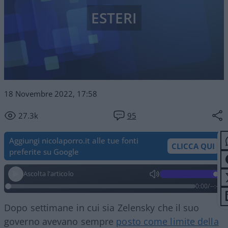
ESTERI
18 Novembre 2022, 17:58
27.3k
95
Aggiungi nicolaporro.it alle tue fonti
CLICCA QUI
preferite su Google
Ascolta l'articolo
0:00
/
--:--
Dopo settimane in cui sia Zelensky che il suo
governo avevano sempre
posto come limite della