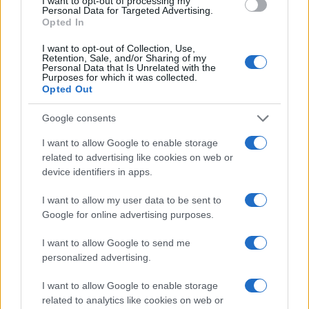
I want to opt-out of processing my
Erdogan
Personal Data for Targeted Advertising.
Opted In
Nel contatto telefonico tra Ankara e Mosca,
I want to opt-out of Collection, Use,
Retention, Sale, and/or Sharing of my
Erdogan si sarebbe nuovamente proposto come
Personal Data that Is Unrelated with the
Purposes for which it was collected.
mediatore nel conflitto ucraino. Putin ieri ha
Opted Out
allargato l’accordo sul grano e il Sultano lo ha
Google consents
ringraziato per questo.
I want to allow Google to enable storage
related to advertising like cookies on web or
11.05 Cremlino: escluso vertice
device identifiers in apps.
Biden-Putin
I want to allow my user data to be sent to
12.00 Mosca: colpiti obiettivi
Google for online advertising purposes.
militari e infrastrutture
I want to allow Google to send me
personalized advertising.
I want to allow Google to enable storage
“Tutti gli obiettivi sono stati ragggiunti”, ha detto
related to analytics like cookies on web or
oggi il portavoce del ministero della Difesa russo,