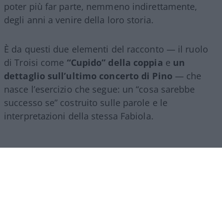
poter più far parte, nemmeno indirettamente,
degli anni a venire della loro storia.
È da questi due elementi del racconto — il ruolo
di Troisi come
“Cupido” della coppia
e
un
dettaglio sull’ultimo concerto di Pino
— che
nasce l’esercizio che segue: un “cosa sarebbe
successo se” costruito sulle parole e le
interpretazioni della stessa Fabiola.