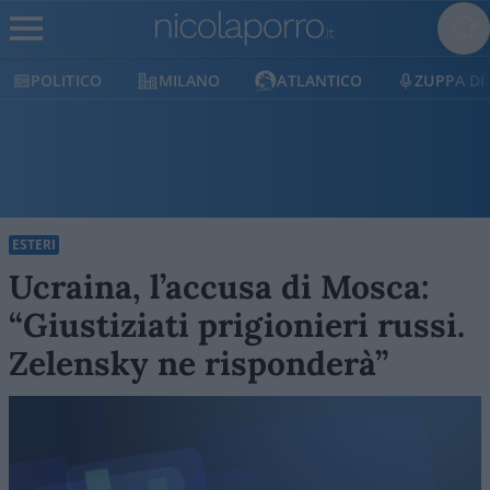
OLITICO
MILANO
ATLANTICO
ZUPPA DI POR
ESTERI
Ucraina, l’accusa di Mosca:
“Giustiziati prigionieri russi.
Zelensky ne risponderà”