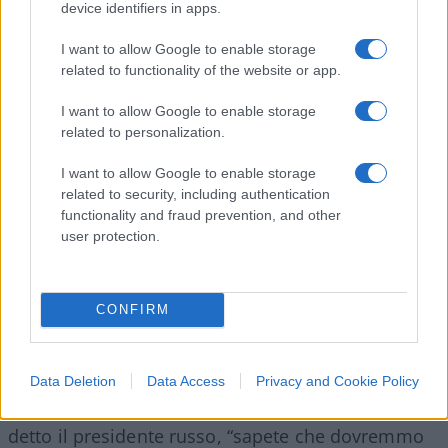
device identifiers in apps.
Igor Konashenkov, parlando degli attacchi diretti
I want to allow Google to enable storage
“alle infrastrutture militari ed energetiche” di Kiev.
related to functionality of the website or app.
13.10 La Polonia: avviati negoziati
I want to allow Google to enable storage
related to personalization.
con Kiev per l’inchiesta sul
missile
I want to allow Google to enable storage
related to security, including authentication
functionality and fraud prevention, and other
15.00 Putin presiede per la prima
user protection.
volta il consiglio di sicurezza
15.10 Zelensky invita la
CONFIRM
popolazione a prepararsi ai
blackout
Data Deletion
Data Access
Privacy and Cookie Policy
“Stiamo cercando di stabilizzare la situazione”, ha
detto il presidente russo, “sapete che dovremmo