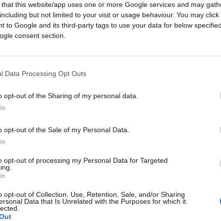
 that this website/app uses one or more Google services and may gath
including but not limited to your visit or usage behaviour. You may click 
 to Google and its third-party tags to use your data for below specifi
ogle consent section.
l Data Processing Opt Outs
pson33 tramite Canva.com
o opt-out of the Sharing of my personal data.
In
ferite su Google
CLICCA QUI
o opt-out of the Sale of my Personal Data.
In
to opt-out of processing my Personal Data for Targeted
ing.
In
o opt-out of Collection, Use, Retention, Sale, and/or Sharing
ersonal Data that Is Unrelated with the Purposes for which it
lected.
Out