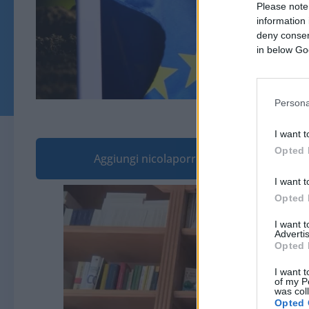
Please note
information 
deny consent
in below Go
Persona
© WillSelarep e sim
I want t
Opted 
Aggiungi nicolaporro.it alle tue fonti pre
I want t
Video
Opted 
Player
I want 
Advertis
Opted 
I want t
of my P
was col
Opted 