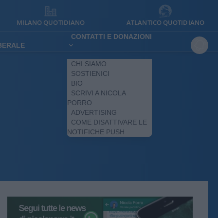
MILANO QUOTIDIANO
ATLANTICO QUOTIDIANO
CONTATTI E DONAZIONI
IBERALE
CHI SIAMO
SOSTIENICI
BIO
SCRIVI A NICOLA
PORRO
ADVERTISING
COME DISATTIVARE LE
NOTIFICHE PUSH