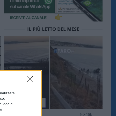
IL PIÙ LETTO DEL MESE
onalizzare
ico.
e idea e
to
ESTERI
15k