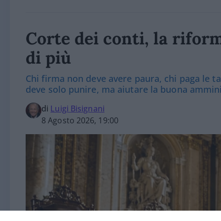
Corte dei conti, la rifor
di più
Chi firma non deve avere paura, chi paga le 
deve solo punire, ma aiutare la buona ammin
di
Luigi Bisignani
8 Agosto 2026, 19:00