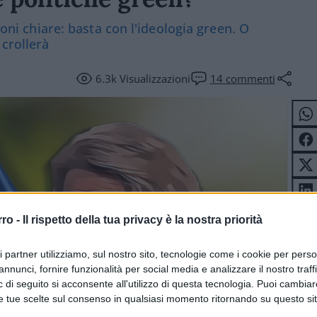
ioni chiare: basta con l'ideologia green. O
 crollerà
6.3k
Visualizzazioni
14
commenti
rro -
Il rispetto della tua privacy è la nostra priorità
ri partner utilizziamo, sul nostro sito, tecnologie come i cookie per pers
annunci, fornire funzionalità per social media e analizzare il nostro traff
 di seguito si acconsente all'utilizzo di questa tecnologia. Puoi cambiar
e tue scelte sul consenso in qualsiasi momento ritornando su questo si