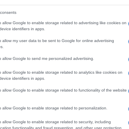
consents
o allow Google to enable storage related to advertising like cookies on
evice identifiers in apps.
o allow my user data to be sent to Google for online advertising
s.
to allow Google to send me personalized advertising.
03:43
o allow Google to enable storage related to analytics like cookies on
arà l’anno dell’addio alle
politiche
verdi
?
evice identifiers in apps.
n Deal
e messo al bando le auto a
o allow Google to enable storage related to functionality of the website
lle elezioni europee e i leader di quella
cholz
, non stanno passando dei momenti
o allow Google to enable storage related to personalization.
o allow Google to enable storage related to security, including
al passo indietro (no al nucleare ed
cation functionality and fraud prevention, and other user protection.