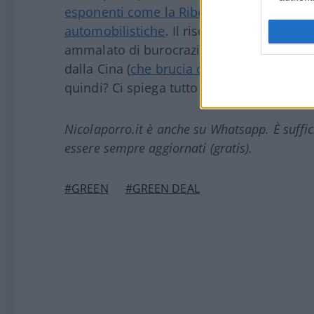
esponenti come la Ribera in ruoli di pote
automobilistiche
. Il rischio infatti è che
ammalato di burocrazia, collassi di fronte 
dalla Cina (
che brucia carbone a gogo
) e 
quindi? Ci spiega tutto in questo video
Fr
Nicolaporro.it è anche su Whatsapp. È suffi
essere sempre aggiornati (gratis).
#GREEN
#GREEN DEAL