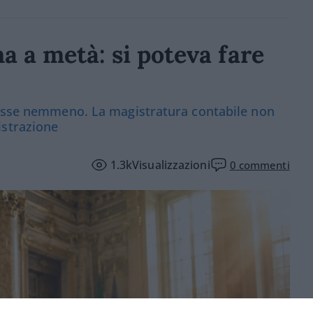
ma a metà: si poteva fare
tasse nemmeno. La magistratura contabile non
istrazione
1.3k
Visualizzazioni
0
commenti