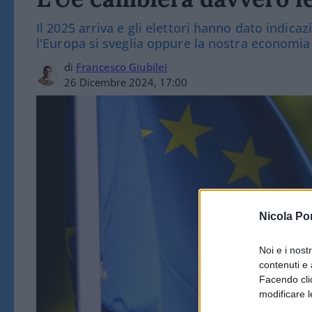
Il 2025 arriva e gli elettori hanno dato indicaz
l'Europa si sveglia oppure la nostra economia
di
Francesco Giubilei
26 Dicembre 2024, 17:00
Nicola Po
Noi e i nost
contenuti e 
Facendo clic
modificare l