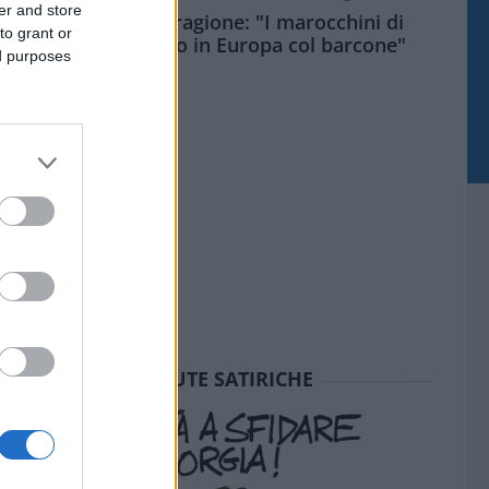
er and store
Meloni aveva ragione: "I marocchini di
to grant or
Ceuta sbarcano in Europa col barcone"
ed purposes
SEDUTE SATIRICHE