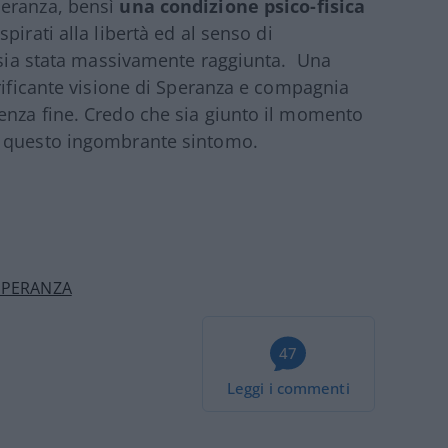
peranza, bensì
una condizione psico-fisica
pirati alla libertà ed al senso di
e sia stata massivamente raggiunta. Una
rrificante visione di Speranza e compagnia
enza fine. Credo che sia giunto il momento
o questo ingombrante sintomo.
SPERANZA
47
Leggi i commenti