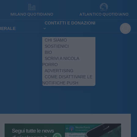
MILANO QUOTIDIANO
ATLANTICO QUOTIDIANO
CONTATTI E DONAZIONI
IBERALE
CHI SIAMO
SOSTIENICI
BIO
SCRIVI A NICOLA
PORRO
ADVERTISING
COME DISATTIVARE LE
NOTIFICHE PUSH