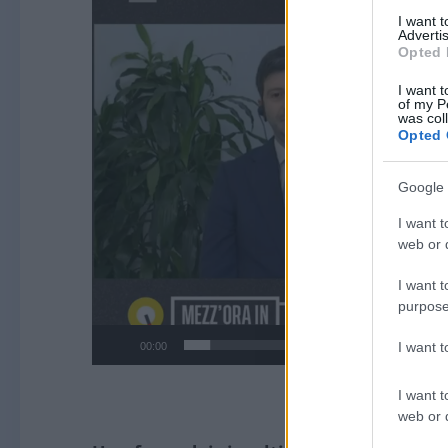
I want 
Advertis
Opted 
I want t
of my P
was col
Opted 
Google 
I want t
web or d
I want t
purpose
I want 
00:00
I want t
web or d