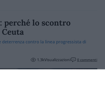
: perché lo scontro
 Ceuta
 e deterrenza contro la linea progressista di
1.3k
Visualizzazioni
0
commenti