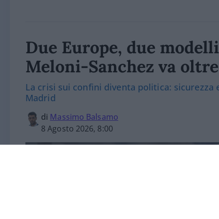
Due Europe, due modelli
Meloni-Sanchez va oltre
La crisi sui confini diventa politica: sicurezza
Madrid
di
Massimo Balsamo
8 Agosto 2026, 8:00