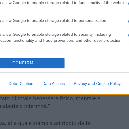
e definisce ancora una volta la cifra di
o allow Google to enable storage related to functionality of the website
 il quale, vorrei sottolineare, non è egli
 assai grave di un sistema democratico
o allow Google to enable storage related to personalization.
bertà.
o allow Google to enable storage related to security, including
cation functionality and fraud prevention, and other user protection.
tà che dovrebbe rappresentare il principio
re ad essere il presupposto ineliminabile
eroe potentino utilizza come una clava.
CONFIRM
nua a bersi le pozioni tossiche del ministro
Data Deletion
Data Access
Privacy and Cookie Policy
rrei ricordare cosa intende l’Organizzazione
stato di totale benessere fisico, mentale e
lattie o infermità.”
 alla quale siamo stati ridotti dalle