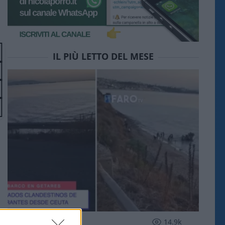
IL PIÙ LETTO DEL MESE
ESTERI
14.9k