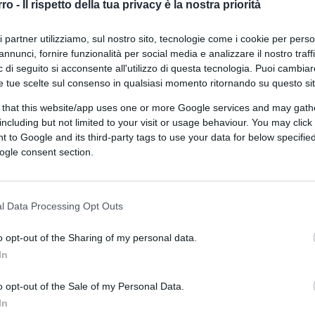
rro -
Il rispetto della tua privacy è la nostra priorità
ri partner utilizziamo, sul nostro sito, tecnologie come i cookie per pers
annunci, fornire funzionalità per social media e analizzare il nostro traff
 di seguito si acconsente all'utilizzo di questa tecnologia. Puoi cambiar
e tue scelte sul consenso in qualsiasi momento ritornando su questo si
ferite su Google
CLICCA QUI
 that this website/app uses one or more Google services and may gath
including but not limited to your visit or usage behaviour. You may click 
 to Google and its third-party tags to use your data for below specifi
 talk domenicale in onda su Rai3,
Roberto
ogle consent section.
del terzo millennio, dal momento che
anitari”. Tant’è che ad una domanda della
suo slogan definitivo: “Mi fa piacere dirle
l Data Processing Opt Outs
redono nella sanità pubblica e chi pensa
o opt-out of the Sharing of my personal data.
In
o opt-out of the Sale of my Personal Data.
In