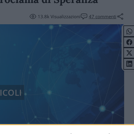
13.8k
Visualizzazioni
47
commenti
ICOLI