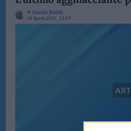
di
Claudio Romiti
19 Aprile 2021, 13:57
ART