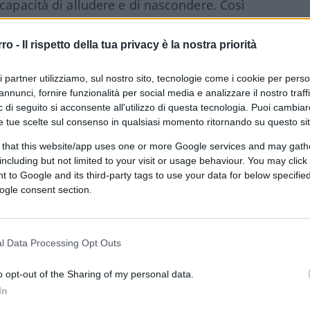
capacità di alludere e di nascondere. Così
lo in una scuola paritaria cattolica a Varago
va anche sulla piattaforma per adulti
rro -
Il rispetto della tua privacy è la nostra priorità
 contrasti tra opposte tifoserie.
ri partner utilizziamo, sul nostro sito, tecnologie come i cookie per pers
annunci, fornire funzionalità per social media e analizzare il nostro traff
 di seguito si acconsente all'utilizzo di questa tecnologia. Puoi cambiar
e di webcam a un moralismo domenicale e
e tue scelte sul consenso in qualsiasi momento ritornando su questo si
visivi pomeridiani che ci fanno compagnia nel
 that this website/app uses one or more Google services and may gath
ne è scaturito un dibattito che si è
including but not limited to your visit or usage behaviour. You may click 
 to Google and its third-party tags to use your data for below specifi
tra opposti pregiudizi, prevedibile e già da
ogle consent section.
vare a non far cadere nel vuoto siderale del
erderci in una lotta tra clan rivali, buttare
llaterale:
la posta in gioco
potrebbe essere
l Data Processing Opt Outs
o opt-out of the Sharing of my personal data.
In
, un’istituzione che intreccia un’identità