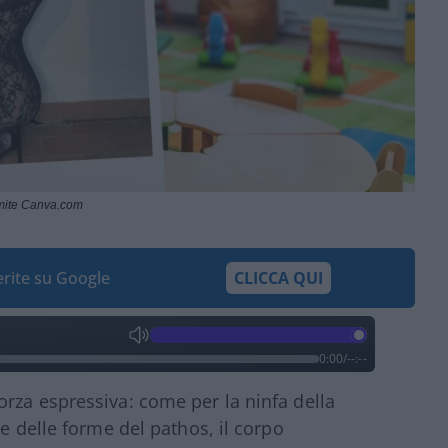
amite Canva.com
ferite su Google
CLICCA QUI
0:00
/
--:--
rza espressiva: come per la ninfa della
te delle forme del pathos, il corpo