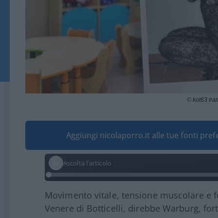
© kot63 tr
Aggiungi nicolaporro.it alle tue fonti pre
Ascolta l'articolo
Movimento vitale, tensione muscolare e fo
Venere di Botticelli, direbbe Warburg, for