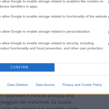
atto e a un contesto preciso che non può
o allow Google to enable storage related to analytics like cookies on
evice identifiers in apps.
ia intendere che la stessa libertà di scelta
su quello dell’impresa, perché proprio qui
o allow Google to enable storage related to functionality of the website
cuola, come attività economicamente attiva,
ione
senza paralisi imposte da obblighi
o allow Google to enable storage related to personalization.
 della discriminazione
, suggerirebbe che
è un capriccio, ma una questione di vita o di
o allow Google to enable storage related to security, including
impresa resta davvero tale, e non il feudo di
cation functionality and fraud prevention, and other user protection.
 tutto – accessi al lavoro, limiti di
ccata, e il banco vince sempre, calpestando
CONFIRM
Data Deletion
Data Access
Privacy and Cookie Policy
posto di maestra a tempo indeterminato è
ori favorevoli e contrari anticipa una
rpeggiare del malumore. La scuola
rte dei genitori e le parallele spinte