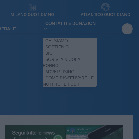
MILANO QUOTIDIANO
ATLANTICO QUOTIDIANO
CONTATTI E DONAZIONI
IBERALE
CHI SIAMO
SOSTIENICI
BIO
SCRIVI A NICOLA
PORRO
ADVERTISING
COME DISATTIVARE LE
NOTIFICHE PUSH