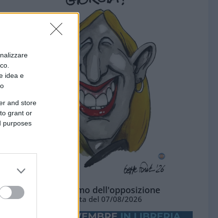
onalizzare
ico.
e idea e
to
er and store
to grant or
ed purposes
L'ottimismo dell'opposizione
Vignetta del 07/08/2026