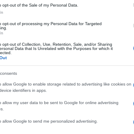
un ente paritario: privata sotto molti
o opt-out of the Sale of my Personal Data.
 statali. È un’impresa, pur senza scopo di
In
sione educativa
inequivocabilmente
to opt-out of processing my Personal Data for Targeted
iato con fierezza su
OnlyFans
e trasformato
ing.
o per riflettere sul ruolo delle interferenze
In
solo di moralità spicciola, tutt’altro: quel
o opt-out of Collection, Use, Retention, Sale, and/or Sharing
ersonal Data that Is Unrelated with the Purposes for which it
ativo della scuola, e la scuola, a sua volta,
lected.
guenze.
Out
consents
o allow Google to enable storage related to advertising like cookies on
evice identifiers in apps.
ra di OnlyFans
di Salvatore Di Bartolo
o allow my user data to be sent to Google for online advertising
s.
a di Varago, fuori da ogni paternalismo,
to allow Google to send me personalized advertising.
il prezzo delle sue scelte
. È una