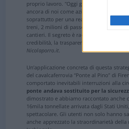
proprio lavoro. “Oggi gli utenti possono e
ancora di noi come azienda. Questo ha c
soprattutto per una realtà complessa co
treni, 2 milioni di passeggeri, e che in 
cantieri. Il segreto è raccontare la verità, 
credibilità, la trasparenza e quindi l’affid
Nicolaporro.it
.
Un’applicazione concreta di questa strate
del cavalcaferrovia “Ponte al Pino” di Fi
comportato inevitabili interruzioni alla 
ponte andava sostituito per la sicurezza
dimostrato e abbiamo raccontato anche 
16mila tonnellate arrivata dagli Stati Unit
spettacolare. Gli utenti non solo hanno
anche apprezzato la straordinarietà della