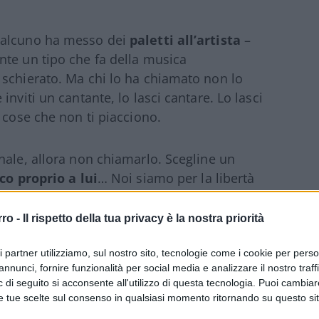
ualcuno ha messo dei
paletti all’artista
–
nte un tipo che fa della musica
 schierato. Ma chi lo ha chiamato non lo
nviti un cantante, lo lasci cantare. Lo lasci
 cose che non ti piacciono.
nale, allora non chiamarlo. Scegline un
co proprio a lui
… Noi siamo per la libertà
alle leggi, ma di sicuro non dai partiti. Non
e che, se troppi Ghali cantano, poi non si
rro -
Il rispetto della tua privacy è la nostra priorità
ri partner utilizziamo, sul nostro sito, tecnologie come i cookie per pers
annunci, fornire funzionalità per social media e analizzare il nostro traff
 di seguito si acconsente all'utilizzo di questa tecnologia. Puoi cambiar
e tue scelte sul consenso in qualsiasi momento ritornando su questo si