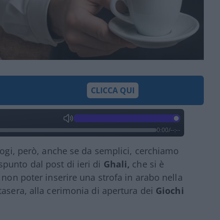
CLICCA QUI
0:00
/
--:--
ologi, però, anche se da semplici, cerchiamo
punto dal post di ieri di
Ghali,
che si è
 non poter inserire una strofa in arabo nella
tasera, alla cerimonia di apertura dei
Giochi