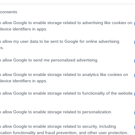
 Communication & Sustainability Officer del
porro.it: "La comunicazione digitale ha
consents
o allow Google to enable storage related to advertising like cookies on
evice identifiers in apps.
22.4k
Visualizzazioni
o allow my user data to be sent to Google for online advertising
s.
to allow Google to send me personalized advertising.
o allow Google to enable storage related to analytics like cookies on
evice identifiers in apps.
o allow Google to enable storage related to functionality of the website
iato il flusso informativo”. E questo ha
o allow Google to enable storage related to personalization.
golo
, Chief Corporate Affairs,
l Gruppo Ferrovie dello Stato Italiane, non
o allow Google to enable storage related to security, including
 le gestisce quotidianamente attraverso il
cation functionality and fraud prevention, and other user protection.