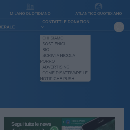
MILANO QUOTIDIANO
ATLANTICO QUOTIDIANO
CONTATTI E DONAZIONI
IBERALE
CHI SIAMO
SOSTIENICI
BIO
SCRIVI A NICOLA
PORRO
ADVERTISING
COME DISATTIVARE LE
NOTIFICHE PUSH