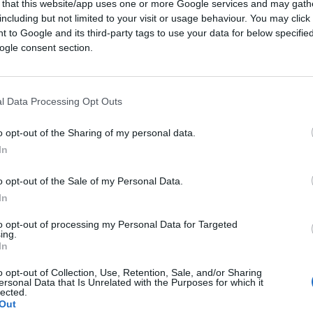
 that this website/app uses one or more Google services and may gath
including but not limited to your visit or usage behaviour. You may click 
ciente
cliccare qui
per iscriversi al canale ed
 to Google and its third-party tags to use your data for below specifi
ogle consent section.
l Data Processing Opt Outs
50
o opt-out of the Sharing of my personal data.
In
Leggi i commenti
o opt-out of the Sale of my Personal Data.
In
to opt-out of processing my Personal Data for Targeted
ing.
In
a Firenze? Così abbiamo
o opt-out of Collection, Use, Retention, Sale, and/or Sharing
ssari”
ersonal Data that Is Unrelated with the Purposes for which it
lected.
Out