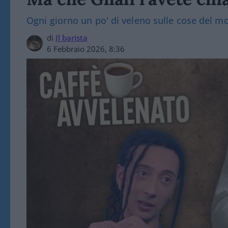
Ogni giorno un po' di veleno sulle cose del 
di
Il barista
6 Febbraio 2026, 8:36