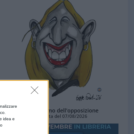
onalizzare
L'ottimismo dell'opposizione
ico.
Vignetta del 07/08/2026
e idea e
to