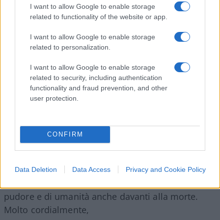
I want to allow Google to enable storage
related to functionality of the website or app.
I want to allow Google to enable storage
related to personalization.
Eppure i nostri avi latini fondavano la civiltà sul
culto della
pietas
, un rispetto sacro e inviolabile
I want to allow Google to enable storage
per i defunti e per la memoria familiare. È amaro
related to security, including authentication
functionality and fraud prevention, and other
constatare che, in nome della modernità
user protection.
tecnologica, abbiamo smarrito proprio quella
sensibilità ancestrale, riducendo anche la morte a
un banale contenuto da editare.
Ci offre un
CONFIRM
quadro del degrado culturale drammatico
della nostra società:
un mondo superficiale ed
effimero che, pur di inseguire un’estetica
Data Deletion
Data Access
Privacy and Cookie Policy
fintamente patinata, smarrisce ogni forma di
pudore e di umanità anche davanti alla morte.
Molto cordialmente,