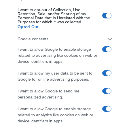
Questo, a mio parere,
è un vero e proprio
I want to opt-out of Collection, Use,
accanimento digitale
, che ci dimostra
Retention, Sale, and/or Sharing of my
Personal Data that Is Unrelated with the
l’incapacità profonda di accettare il lutto e,
Purposes for which it was collected.
Opted Out
soprattutto, la realtà: manipolare artatamente il
volto di un defunto per renderlo più gradevole, né
Google consents
più né meno come si fa con i post su Instagram,
I want to allow Google to enable storage
equivale a profanare la sacralità della memoria,
related to advertising like cookies on web or
calpestando la dignità stessa della persona.
device identifiers in apps.
I want to allow my user data to be sent to
Google for online advertising purposes.
I want to allow Google to send me
personalized advertising.
I want to allow Google to enable storage
related to analytics like cookies on web or
device identifiers in apps.