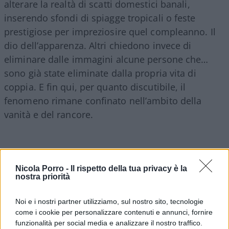
alterare la realtà di scatti domestici banali,
inserendo sfondi di spiagge tropicali o feste
prestigiose per impreziosire quel compleanno. Il
dio dell’apparenza. Altri chiedono invece di
eliminare dalle immagini alcune persone che…
sono già state eliminate dalla propria vita di
coppia. E fin qui, per quanto discutibile, il
fenomeno rimane confinato nell’ambito della
vanità e del rancore.
Nicola Porro -
Il rispetto della tua privacy è la
nostra priorità
Noi e i nostri partner utilizziamo, sul nostro sito, tecnologie
come i cookie per personalizzare contenuti e annunci, fornire
funzionalità per social media e analizzare il nostro traffico.