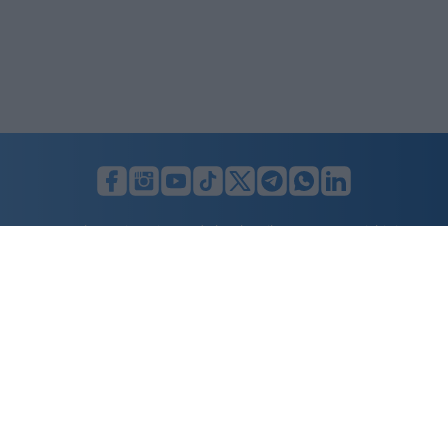
LUNIFIN S.r.l. a socio unico. Sede legale Milano, Largo F. Richini, 2/A,
20122 (MI), C.F./P.Iva en. 07174900154, REA cap. soc. euro 10.000,00
i.v.
Home
Advertising
Condizioni d’uso
Privacy Policy
Cookie policy
Cambia il consenso ai cookie
Dichiarazione di accessibilità
nicolaporro.it
è una testata registrata il 20 aprile 2021 al n. 94 del
registro della Stampa del Tribunale di Milano.