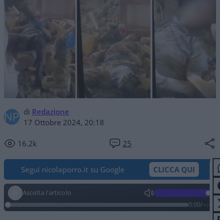
di
Redazione
17 Ottobre 2024, 20:18
16.2k
25
Segui nicolaporro.it su Google
CLICCA QUI
Ascolta l'articolo
0:00
/
--:--