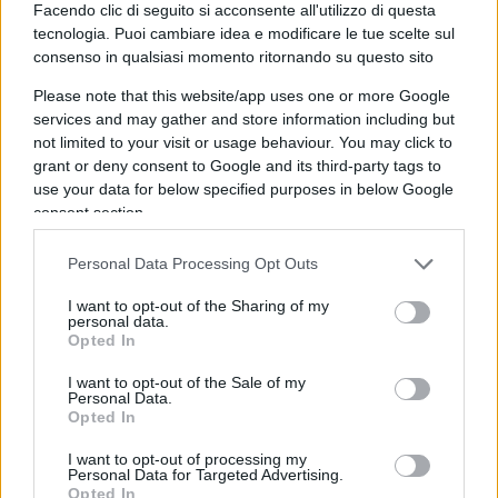
Facendo clic di seguito si acconsente all'utilizzo di questa
tecnologia. Puoi cambiare idea e modificare le tue scelte sul
consenso in qualsiasi momento ritornando su questo sito
Please note that this website/app uses one or more Google
services and may gather and store information including but
Il vero
baratro
si raggiunge quando la richiesta di
not limited to your visit or usage behaviour. You may click to
manipolazione invade il ricordo di chi non c’è più.
grant or deny consent to Google and its third-party tags to
Emerge allora una totale mancanza di sensibilità e
use your data for below specified purposes in below Google
consent section.
di stile che sfugge all’umanità. Si arriva a chiedere
all’algoritmo di mostrare come sarebbe stato da
Personal Data Processing Opt Outs
adulto un bimbo scomparso in tenera età, o
addirittura di apportare alterazioni estetiche al
I want to opt-out of the Sharing of my
personal data.
ritratto di un genitore, specificando con molta
Opted In
nonchalance che la foto è della propria cara
I want to opt-out of the Sale of my
mamma, nonna o zia appena deceduta. È proprio
Personal Data.
Opted In
il caso di dire: con il corpo ancora caldo… hanno
già pensato a ritoccare le foto!
I want to opt-out of processing my
Personal Data for Targeted Advertising.
Opted In