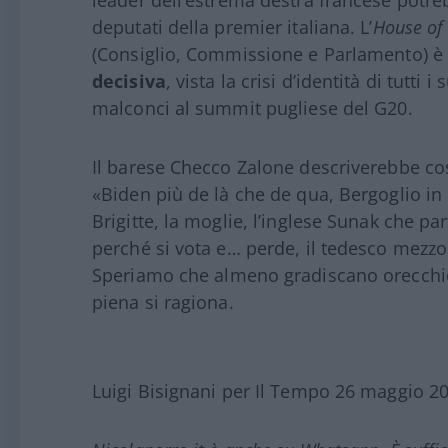
leader dell’estrema destra francese potr
deputati della premier italiana. L’
House of
(Consiglio, Commissione e Parlamento) è
decisiva
, vista la crisi d’identità di tutti
malconci al summit pugliese del G20.
Il barese Checco Zalone descriverebbe co
«Biden più de là che de qua, Bergoglio in 
Brigitte, la moglie, l’inglese Sunak che
perché si vota e… perde, il tedesco mez
Speriamo che almeno gradiscano orecchiet
piena si ragiona.
Luigi Bisignani per Il Tempo 26 maggio 2