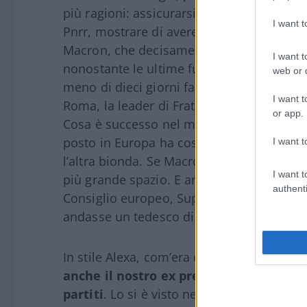
più ragioni: assicurarsi il sostegno dell
I want 
Pnrr, mostrare di avere leadership in Eur
Macron, che decisamente non ama la ted
I want t
nonostante le ultime fusa di quest’ultima
web or d
meno di dieci giorni fa, quando la presid
I want t
Roma, la leader di Fratelli d’Italia non ha
or app.
Cosa è successo nel mentre?
La possibil
posto in Europa ha costretto Giorgia ad e
I want t
l’altra bionda. Se Macron infatti propone
I want t
più grande spazio. E anche se il posto off
authenti
Consiglio europeo, SuperMario accettere
andasse un tedesco di quelli che «Draghi
In stile Alexa, com’era con Daniele Franc
anche il nostro ex premier sottovaluta
partiti
. Lo si è visto nel suo anno e mezzo