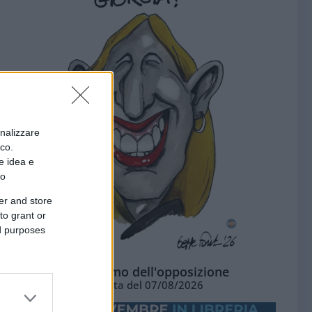
onalizzare
ico.
e idea e
to
er and store
to grant or
ed purposes
L'ottimismo dell'opposizione
Vignetta del 07/08/2026