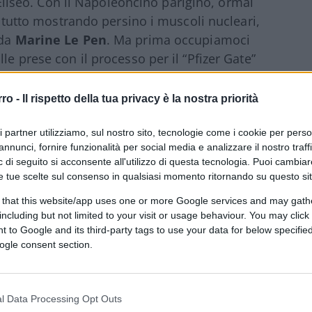
Eliseo. Con il Napoleoncino parigino, ormai
er tutto mostrando persino i muscoli nucleari,
 da
Marine Le Pen
. Ma prima occupiamoci
le prese con il processo per il “Pfizer Gate”
rro -
Il rispetto della tua privacy è la nostra priorità
ri partner utilizziamo, sul nostro sito, tecnologie come i cookie per pers
one europea è stata usata e buttata via
annunci, fornire funzionalità per social media e analizzare il nostro traff
 rielezione, a lungo data per scontata, è
 di seguito si acconsente all'utilizzo di questa tecnologia. Puoi cambiar
incipale è che
Ursula ha perso la
e tue scelte sul consenso in qualsiasi momento ritornando su questo si
19, insieme a Macron, la mise a capo
 that this website/app uses one or more Google services and may gath
romessa del Ppe,
Manfred Weber
, il quale
including but not limited to your visit or usage behaviour. You may click 
 to Google and its third-party tags to use your data for below specifi
li anni del suo mandato europeo, von der
ogle consent section.
, errore singolare per un’esponente di peso
hi. Evidentemente si è trovata più a suo agio
n dall’infanzia, il padre, Ernst Albrecht,
l Data Processing Opt Outs
europea.