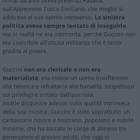
ormai da anni aveva preferito Pavana,
sull’Appennino Tosco-Emiliano, che meglio si
addiceva al suo spirito introverso.
La sinistra
politica aveva sempre tentato di inseguirlo
,
ma in realtà ne era intimorita, perché Guccini non
era coercibile all’ottusa militanza che è tanto
gradita al potere.
Guccini
non era clericale e non era
materialista
; era invece un uomo insofferente
alla retorica e refrattario alle banalità, sospettoso
sui privilegi e irritato dall’ipocrisia.
Inutile disquisire adesso sulla qualità intrinseca
della sua musica: Guccini è stato soprattutto un
cantastorie nostro e nostrano, popolano e nobile
insieme, che ha toccato le corde di almeno tre
generazioni di giovani adulti, che oggi si