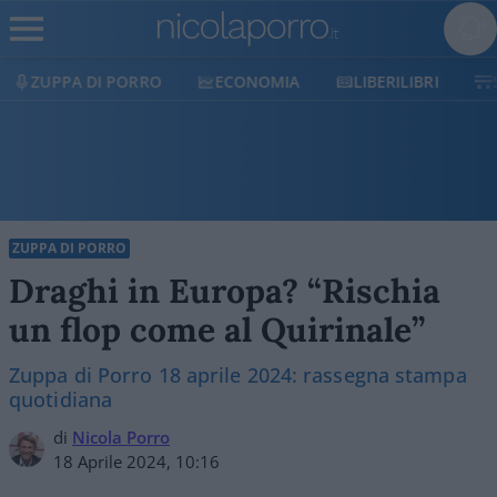
RRO
ECONOMIA
LIBERILIBRI
SHOP
SOSTI
ZUPPA DI PORRO
Draghi in Europa? “Rischia
un flop come al Quirinale”
Zuppa di Porro 18 aprile 2024: rassegna stampa
quotidiana
di
Nicola Porro
18 Aprile 2024, 10:16