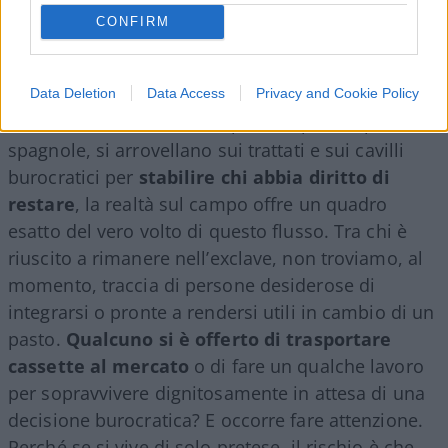
territorio europeo, alcuni di loro hanno impiegato
CONFIRM
un nano secondo a dimostrare quale sia il vero
progetto di “integrazione”.
Data Deletion
Data Access
Privacy and Cookie Policy
Mentre le cancellerie europee, si spera soprattutto
spagnole, si arrovellano sui trattati e sui cavilli
burocratici per
stabilire chi abbia diritto di
restare
, la realtà sul campo offre un quadro
esatto del vero volto di questo flusso. Tra chi è
riuscito a rimanere nell’exclave, non troviamo, al
momento, traccia di persone desiderose di
integrarsi o pronte a rendersi utili in cambio di un
pasto.
Qualcuno si è offerto di trasportare
cassette al mercato
o di fare un qualche lavoro
per sopravvivere dignitosamente in attesa di una
decisione burocratica? E occorre fare attenzione.
Perché se si vive di solo pretese, il rischio è che –