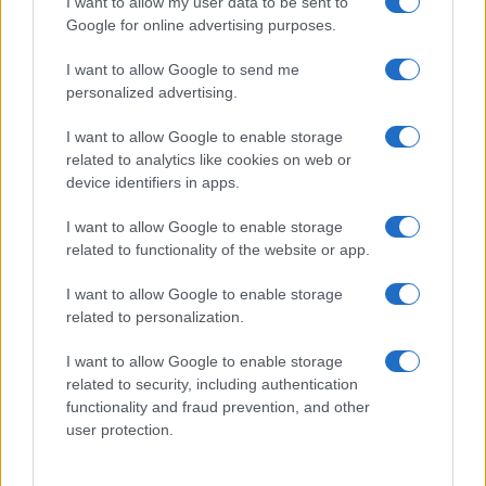
I want to allow my user data to be sent to
Google for online advertising purposes.
I want to allow Google to send me
personalized advertising.
I want to allow Google to enable storage
related to analytics like cookies on web or
device identifiers in apps.
I want to allow Google to enable storage
Dalla lettura del pezzo
pubblicato su queste
related to functionality of the website or app.
pagine il 7 agosto
si possono trarre conclusioni
chiare e inequivocabili su quanto ci si può
I want to allow Google to enable storage
related to personalization.
aspettare dando ospitalità ai
migranti di Ceuta.
Parliamo di questi “eroi” del mare, di questi che
I want to allow Google to enable storage
alcuni si ostinano a chiamare disperati, che
related to security, including authentication
qualche social ha teneramente immortalato
functionality and fraud prevention, and other
user protection.
mentre nuotano e sorridono forti di nuove
speranze. Eppure, una volta sbarcati e rimasti sul