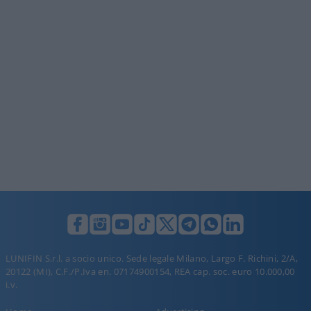
LUNIFIN S.r.l. a socio unico. Sede legale Milano, Largo F. Richini, 2/A,
20122 (MI), C.F./P.Iva en. 07174900154, REA cap. soc. euro 10.000,00
i.v.