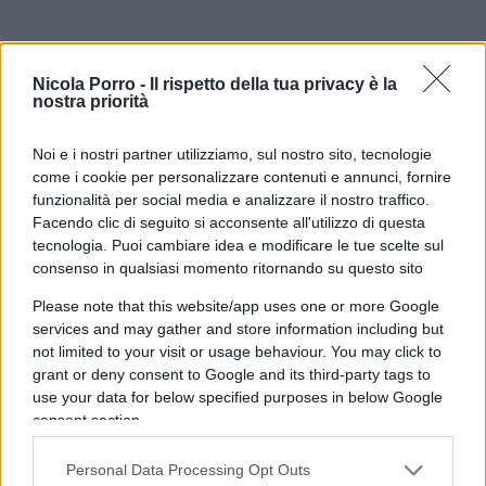
Nicola Porro -
Il rispetto della tua privacy è la
nostra priorità
Noi e i nostri partner utilizziamo, sul nostro sito, tecnologie
come i cookie per personalizzare contenuti e annunci, fornire
funzionalità per social media e analizzare il nostro traffico.
Facendo clic di seguito si acconsente all'utilizzo di questa
tecnologia. Puoi cambiare idea e modificare le tue scelte sul
consenso in qualsiasi momento ritornando su questo sito
Please note that this website/app uses one or more Google
Tutta la differenza tra Ceuta e
services and may gather and store information including but
l’emigrazione italiana negli
not limited to your visit or usage behaviour. You may click to
grant or deny consent to Google and its third-party tags to
Usa
use your data for below specified purposes in below Google
consent section.
Non si tratta di negare il diritto d’asilo a chi ne ha
titolo, ma di riconoscere che una parte di chi
Personal Data Processing Opt Outs