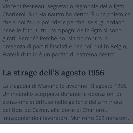
Vincent Pestieau, segretario regionale della Fgtb
Charleroi–Sud Hainautm ha detto: “È una polemica
che a noi fa un po’ ridere perché, se si guardano
bene le foto, tutti i compagni della Fgtb si sono
girati. Perché? Perché noi siamo contro la
presenza di partiti fascisti e per noi, qui in Belgio,
Fratelli d’Italia è un partito di estrema destra”.
La strage dell’8 agosto 1956
La tragedia di Marcinelle avvenne l’8 agosto 1956.
Un incendio scoppiato durante le operazioni di
estrazione si diffuse nelle gallerie della miniera
del Bois du Cazier, alle porte di Charleroi,
intrappolando i lavoratori. Morirono 262 minatori,
di cui 136 italiani. Tra il 1946 e il 1956 più di 140