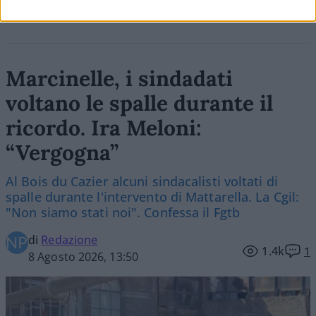
Marcinelle, i sindadati
voltano le spalle durante il
ricordo. Ira Meloni:
“Vergogna”
Al Bois du Cazier alcuni sindacalisti voltati di
spalle durante l'intervento di Mattarella. La Cgil:
"Non siamo stati noi". Confessa il Fgtb
di
Redazione
1.4k
1
8 Agosto 2026, 13:50