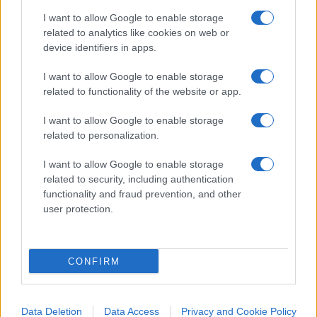
I want to allow Google to enable storage
Nicolaporro.it è anche su Whatsapp. È
related to analytics like cookies on web or
sufficiente
cliccare qui
per iscriversi al canale ed
device identifiers in apps.
essere sempre aggiornati (gratis).
I want to allow Google to enable storage
related to functionality of the website or app.
I want to allow Google to enable storage
41
related to personalization.
Leggi i commenti
I want to allow Google to enable storage
related to security, including authentication
functionality and fraud prevention, and other
SEDUTE SATIRICHE
user protection.
Vignetta del 07/08/2026
CONFIRM
Vai all'archivio delle vignette
Data Deletion
Data Access
Privacy and Cookie Policy