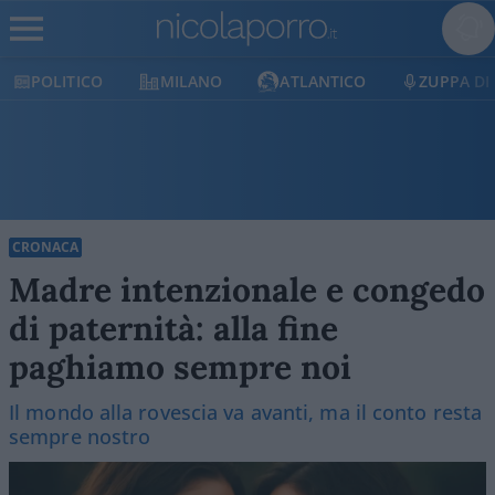
POLITICO
MILANO
ATLANTICO
ZUPPA DI
CRONACA
Madre intenzionale e congedo
di paternità: alla fine
paghiamo sempre noi
Il mondo alla rovescia va avanti, ma il conto resta
sempre nostro