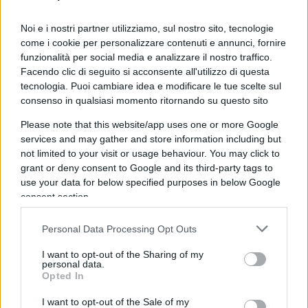
dello stato civile, come madri dallo Stato italiano.
Noi e i nostri partner utilizziamo, sul nostro sito, tecnologie
come i cookie per personalizzare contenuti e annunci, fornire
Quindi, oramai siamo nel pieno di un
funzionalità per social media e analizzare il nostro traffico.
Facendo clic di seguito si acconsente all'utilizzo di questa
pirandelliano
rimescolamento dei ruoli e delle
tecnologia. Puoi cambiare idea e modificare le tue scelte sul
identità di genere
faticosamente uscite dal
consenso in qualsiasi momento ritornando su questo sito
crogiolo di un lungo percorso evolutivo della razza
Please note that this website/app uses one or more Google
umana. Un percorso drammatico che, almeno in
services and may gather and store information including but
una parte dell’Occidente, sembra sfociare in una
not limited to your visit or usage behaviour. You may click to
vera e propria farsa. D’altro canto, a beneficio di
grant or deny consent to Google and its third-party tags to
use your data for below specified purposes in below Google
chi ignorasse quest’altra bella chicca, segnalo che
consent section.
lo scorso 8 aprile la Suprema Corte di Cassazione
ha stabilito che la dicitura “padre” e “madre” sulle
Personal Data Processing Opt Outs
carte d’identità elettroniche dei minori è
I want to opt-out of the Sharing of my
discriminatoria perché non rappresenta tutti i
personal data.
Opted In
nuclei familiari, ed è corretto che sia sostituita dal
termine “genitore”.
I want to opt-out of the Sale of my