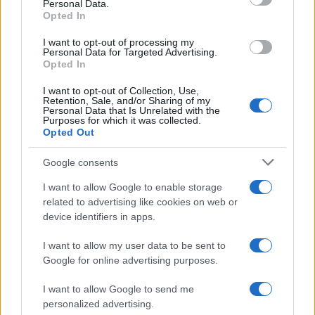
Personal Data.
Opted In
I want to opt-out of processing my
Insomma oramai domina anche sul piano sociale
Personal Data for Targeted Advertising.
Opted In
il principio di indeterminazione di Heisenberg,
padre della meccanica quantistica. Praticamente
I want to opt-out of Collection, Use,
Retention, Sale, and/or Sharing of my
viviamo in un contesto talmente fluido nel quale
Personal Data that Is Unrelated with the
Purposes for which it was collected.
le norme, con annesse le garanzie assistenziali,
Opted Out
debbono piegarsi alle sue continue evoluzioni, se
Google consents
così vogliamo proprio definirle. In questo senso
mi viene in mente una ricorrente e amara battuta
I want to allow Google to enable storage
di un mio professore delle scuole medie, tal
related to advertising like cookies on web or
device identifiers in apps.
Garagnani, il quale qualche anno dopo la
contestazione sessantottarda diceva ad alta voce:
I want to allow my user data to be sent to
“ma che gente popola il mondo!?”
.
Google for online advertising purposes.
I want to allow Google to send me
Claudio Romiti, 22 luglio 2025
personalized advertising.