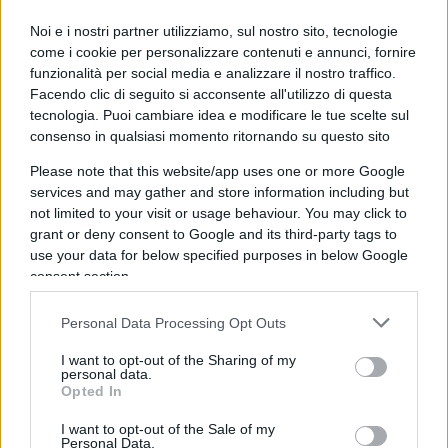
occuparsi di zanzare
, sig. Crisanti, l’unica cosa
Noi e i nostri partner utilizziamo, sul nostro sito, tecnologie
che forse sa fare con qualche margine di
come i cookie per personalizzare contenuti e annunci, fornire
successo, e magari torni a fare il suo mestiere
funzionalità per social media e analizzare il nostro traffico.
Facendo clic di seguito si acconsente all'utilizzo di questa
all’Imperial College, il suo vecchio incarico
tecnologia. Puoi cambiare idea e modificare le tue scelte sul
all’ospedale sarà così finalmente destinato a un
consenso in qualsiasi momento ritornando su questo sito
collega di questo nostro disastrato sistema
Please note that this website/app uses one or more Google
sanitario”.
services and may gather and store information including but
not limited to your visit or usage behaviour. You may click to
grant or deny consent to Google and its third-party tags to
use your data for below specified purposes in below Google
Ora, evitando di riportare il resto della estenuante
consent section.
intemerata che Miozzo ha riservato al professore
Personal Data Processing Opt Outs
di microbiologia dell’Università di Padova, occorre
però precisare almeno un paio di cosette che
I want to opt-out of the Sharing of my
personal data.
hanno caratterizzato l’azione dell’ex coordinatore
Opted In
del famigerato
Cts
durante le fasi più acute delle
I want to opt-out of the Sale of my
restrizioni sanitarie. Ciò soprattutto per
Personal Data.