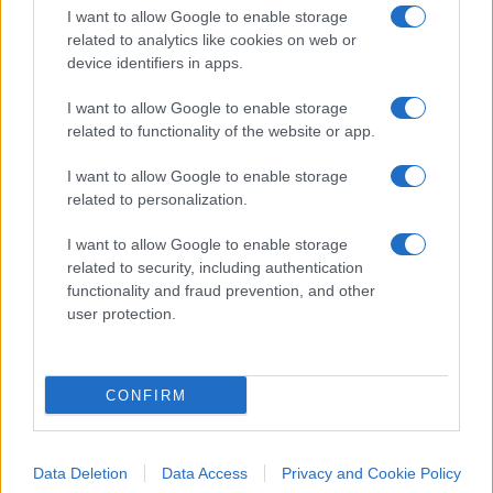
una intervista al
Corriere della Sera
: ‘Lo prendo
I want to allow Google to enable storage
come un auspicio, come la speranza che, se
related to analytics like cookies on web or
device identifiers in apps.
anche i giovani si vaccineranno, presto si tornerà
alla normalità. Sono disorientato da questo
I want to allow Google to enable storage
annuncio che risente certamente dell’ottimismo
related to functionality of the website or app.
della volontà ma non del sano pessimismo della
I want to allow Google to enable storage
ragione. La ragione ci dice che la situazione
related to personalization.
attuale non ci consente la normalità pre-Covid.
Per tanti motivi anche indipendenti dal mondo
I want to allow Google to enable storage
related to security, including authentication
della scuola’”.
functionality and fraud prevention, and other
14 settembre,
la Stampa
: “Miozzo, estendere il
user protection.
Green pass anche agli studenti over 12,
usiamo i
social per farli vaccinare
”
15 settembre,
ripartelitalia.it
: “Le scuole sono
CONFIRM
riaperte e subito è entrata in vigore una tra le più
discusse norme di sicurezza sanitaria: il Green
Data Deletion
Data Access
Privacy and Cookie Policy
pass obbligatorio per il personale scolastico. Ma