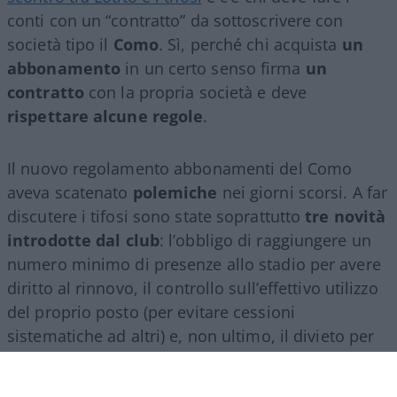
conti con un “contratto” da sottoscrivere con
società tipo il
Como
. Sì, perché chi acquista
un
abbonamento
in un certo senso firma
un
contratto
con la propria società e deve
rispettare alcune regole
.
Il nuovo regolamento abbonamenti del Como
aveva scatenato
polemiche
nei giorni scorsi. A far
discutere i tifosi sono state soprattutto
tre novità
introdotte dal club
: l’obbligo di raggiungere un
numero minimo di presenze allo stadio per avere
diritto al rinnovo, il controllo sull’effettivo utilizzo
del proprio posto (per evitare cessioni
sistematiche ad altri) e, non ultimo, il divieto per
gli abbonati di indossare i colori della squadra
avversaria. Regole percepite da molti come troppo