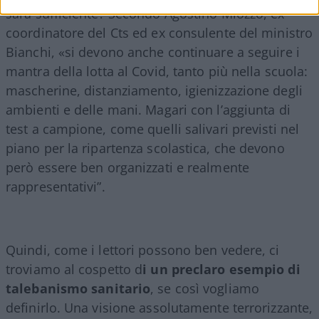
sarà sufficiente? Secondo Agostino Miozzo, ex
coordinatore del Cts ed ex consulente del ministro
Bianchi, «si devono anche continuare a seguire i
mantra della lotta al Covid, tanto più nella scuola:
mascherine, distanziamento, igienizzazione degli
ambienti e delle mani. Magari con l’aggiunta di
test a campione, come quelli salivari previsti nel
piano per la ripartenza scolastica, che devono
però essere ben organizzati e realmente
rappresentativi”.
Quindi, come i lettori possono ben vedere, ci
troviamo al cospetto d
i un preclaro esempio di
talebanismo sanitario
, se così vogliamo
definirlo. Una visione assolutamente terrorizzante,