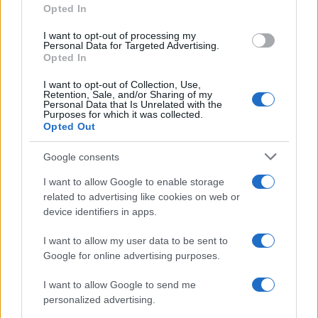
comprendere meglio il livello di chi esprime la
Opted In
predica.
I want to opt-out of processing my
Personal Data for Targeted Advertising.
Opted In
Siamo nel settembre del 2021, in piena era
I want to opt-out of Collection, Use,
liberticida fondata su un abominevole
Retention, Sale, and/or Sharing of my
Personal Data that Is Unrelated with the
lasciapassare sanitario. Di seguito alcuni spezzoni
Purposes for which it was collected.
di articoli basati sulle dichiarazioni dello stesso
Opted Out
Miozzo:
Google consents
I want to allow Google to enable storage
7 settembre,
tecnicadellascuola.it
: “Agostino
related to advertising like cookies on web or
Miozzo, già capo del Cts e poi consulente del
device identifiers in apps.
ministro dell’Istruzione Patrizio Bianchi, è molto
I want to allow my user data to be sent to
critico sull’annuncio che ha fatto il ministro
Google for online advertising purposes.
giovedì scorso riguardo alla possibilità che in
classi dove tutti sono vaccinati gli studenti
I want to allow Google to send me
personalized advertising.
possano togliersi la mascherina, come spiega in