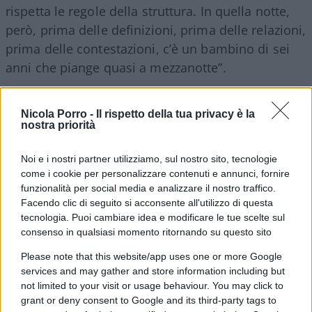
rispetta le regole della struttura. In quella notte,
però, prima delle definizioni, prima delle relazioni,
prima delle contestazioni, c’è un bambino di sei
anni che piange quasi a mezzanotte”.
Nicola Porro -
Il rispetto della tua privacy è la
nostra priorità
A questo punto, estremamente preoccupata per le
grida disperate del figlio – quale madre non lo
Noi e i nostri partner utilizziamo, sul nostro sito, tecnologie
sarebbe – la signora Birmingham prende il suo
come i cookie per personalizzare contenuti e annunci, fornire
telefono e registra.
funzionalità per social media e analizzare il nostro traffico.
Facendo clic di seguito si acconsente all'utilizzo di questa
tecnologia. Puoi cambiare idea e modificare le tue scelte sul
Dopodiché, come raccontano i due giornalisti,
consenso in qualsiasi momento ritornando su questo sito
“Catherine esce dalla stanza e scende. A ogni
Please note that this website/app uses one or more Google
gradino il pianto diventa più forte.
Tra lei e il
services and may gather and store information including but
figlio c’è una porta
. Dal lato del bambino è
not limited to your visit or usage behaviour. You may click to
chiusa. La struttura parlerà di «motivi di
grant or deny consent to Google and its third-party tags to