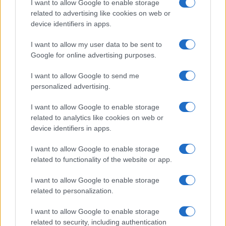
I want to allow Google to enable storage
related to advertising like cookies on web or
Nel frattempo, mentre stiamo per chiudere questo
device identifiers in apps.
articolo, apprendiamo che la Corte d’Appello
dell’Aquila, Sezione minorile, ha rigettato il ricorso
I want to allow my user data to be sent to
Google for online advertising purposes.
presentato dai legali della coppia anglo-
australiana, dichiarando anche la legittimità
I want to allow Google to send me
dell’allontanamento della madre dalla casa
personalized advertising.
famiglia e confermando, perciò, che con la
I want to allow Google to enable storage
giustizia italiana c’è veramente poco da scherzare,
related to analytics like cookies on web or
sebbene in questo caso i più autorevoli esperti
device identifiers in apps.
della materia, tra cui la Garante nazionale
I want to allow Google to enable storage
dell’infanzia e dell’adolescenza, abbiano da tempo
related to functionality of the website or app.
espresso un giudizio estremamente negativo circa
I want to allow Google to enable storage
ciò che le autorità locali hanno messo in atto nei
related to personalization.
confronti di queste pacifiche persone.
Evidentemente, come volevasi dimostrare, per
I want to allow Google to enable storage
questi poveretti non c’è proprio un giudice a
related to security, including authentication