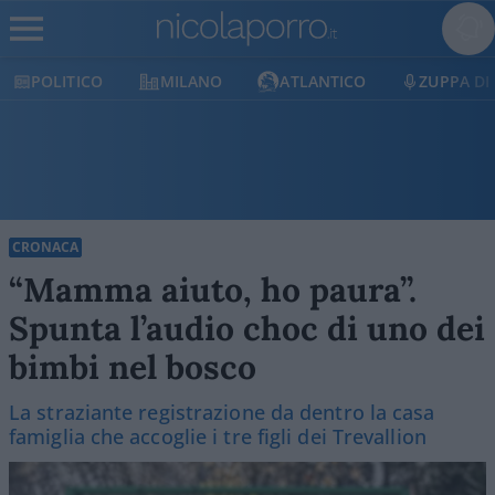
POLITICO
MILANO
ATLANTICO
ZUPPA DI P
CRONACA
“Mamma aiuto, ho paura”.
Spunta l’audio choc di uno dei
bimbi nel bosco
La straziante registrazione da dentro la casa
famiglia che accoglie i tre figli dei Trevallion