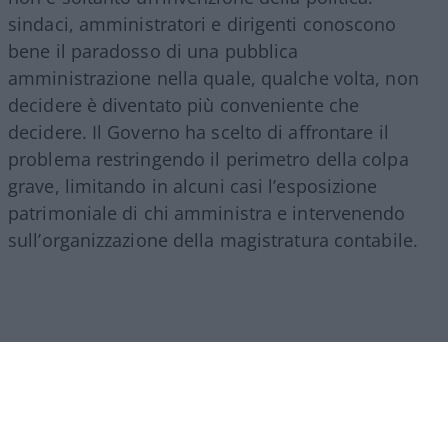
sindaci, amministratori e dirigenti conoscono
bene il paradosso di una pubblica
amministrazione nella quale, qualche volta, non
decidere è diventato più conveniente che
decidere. Il Governo ha scelto di affrontare il
problema restringendo il perimetro della colpa
grave, limitando in alcuni casi l’esposizione
patrimoniale di chi amministra e intervenendo
sull’organizzazione della magistratura contabile.