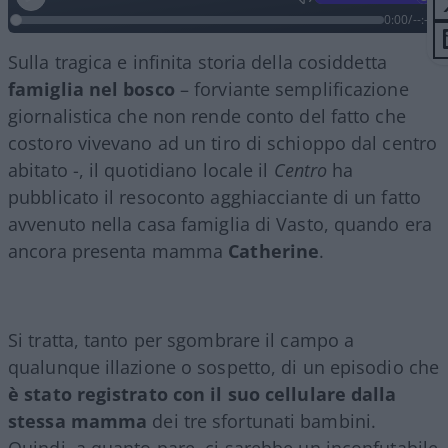
0:00
/
--:--
Sulla tragica e infinita storia della cosiddetta
famiglia nel bosco
– forviante semplificazione
giornalistica che non rende conto del fatto che
costoro vivevano ad un tiro di schioppo dal centro
abitato -, il quotidiano locale il
Centro
ha
pubblicato il resoconto agghiacciante di un fatto
avvenuto nella casa famiglia di Vasto, quando era
ancora presenta mamma
Catherine
.
Si tratta, tanto per sgombrare il campo a
qualunque illazione o sospetto, di un episodio che
è stato registrato con il suo cellulare dalla
stessa mamma
dei tre sfortunati bambini.
Quindi, a quanto pare, ci sarebbe un inconfutabile