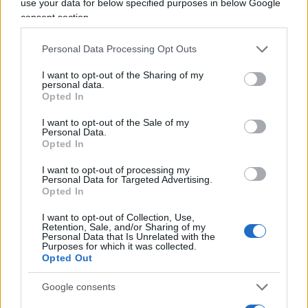
use your data for below specified purposes in below Google
sicurezza». La madre arriva alla stanza. Il piccolo
consent section.
la sente, la riconosce, la chiama: «Mummy,
mummy». Lei prova subito a rassicurarlo con una
Personal Data Processing Opt Outs
voce calma: «It’s all ok», è tutto ok. Nella stanza c’è
I want to opt-out of the Sharing of my
un’educatrice. Catherine si rivolge a lei e dice
personal data.
Opted In
quello che sta vedendo: «Ha paura, ha sei anni.
Dobbiamo uscire da questo posto». Il bambino
I want to opt-out of the Sale of my
Personal Data.
non smette”.
Opted In
I want to opt-out of processing my
Personal Data for Targeted Advertising.
Opted In
Ovviamente, per chi segue come noi questa
drammatica vicenda sin dall’inizio, non si stenta a
I want to opt-out of Collection, Use,
Retention, Sale, and/or Sharing of my
credere alla veridicità di questo
straziante
Personal Data that Is Unrelated with the
Purposes for which it was collected.
episodio,
che fa il paio con quello dell’altrettanto
Opted Out
straziante distacco dai suoi imposto alla madre il
Google consents
6 marzo scorso.