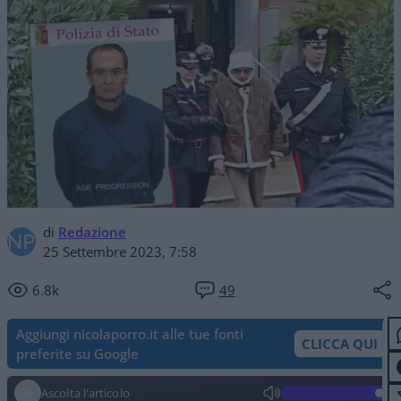
di
Redazione
25 Settembre 2023, 7:58
6.8k
49
Aggiungi nicolaporro.it alle tue fonti
CLICCA QUI
preferite su Google
Ascolta l'articolo