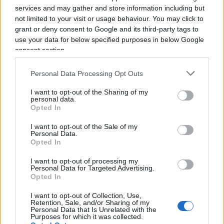
investigatori del Ros sono riusciti a rintracciare il
services and may gather and store information including but
not limited to your visit or usage behaviour. You may click to
boss grazie a indizi legati alla sua malattia: il boss
grant or deny consent to Google and its third-party tags to
si sottoponeva alle cure oncologiche sotto il falso
use your data for below specified purposes in below Google
nome di Andrea Bonafede, un geometra
consent section.
prestanome che gli aveva fornito una copertura
Personal Data Processing Opt Outs
durata trenta anni.
I want to opt-out of the Sharing of my
personal data.
Il Ros rivela: “Così abbiamo preso Matteo Messina
Opted In
Denaro”
I want to opt-out of the Sale of my
Personal Data.
Opted In
I want to opt-out of processing my
Messina Denaro, durante gli interrogatori cui è
Personal Data for Targeted Advertising.
stato sottoposto, ha manifestato convincimento
Opted In
che la sua malattia sia stata la causa del suo
I want to opt-out of Collection, Use,
arresto, ha fornito dettagli sulla sua vita
Retention, Sale, and/or Sharing of my
Personal Data that Is Unrelated with the
movimentata e avventurosa, ammettendo
Purposes for which it was collected.