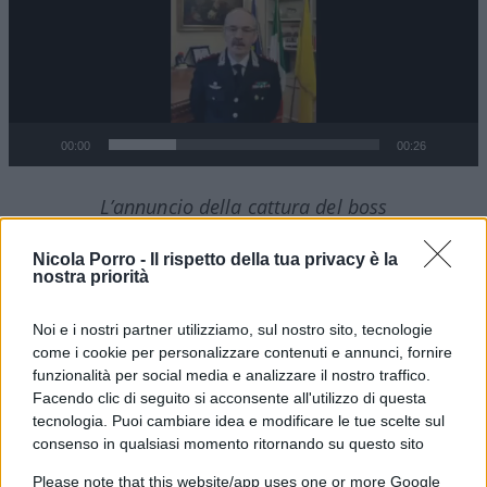
00:00
00:26
L’annuncio della cattura del boss
Nicola Porro -
Il rispetto della tua privacy è la
L’arresto di Messina Denaro a
nostra priorità
Palermo
Noi e i nostri partner utilizziamo, sul nostro sito, tecnologie
come i cookie per personalizzare contenuti e annunci, fornire
funzionalità per social media e analizzare il nostro traffico.
Il suo arresto a Palermo, in una clinica privata a
Facendo clic di seguito si acconsente all'utilizzo di questa
poche centinaia di metri dalla Direzione
tecnologia. Puoi cambiare idea e modificare le tue scelte sul
distrettuale antimafia, resta uno degli eventi più
consenso in qualsiasi momento ritornando su questo sito
significativi del 2023. Era gennaio e gli
Please note that this website/app uses one or more Google