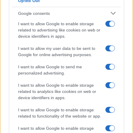
Opted Out
l’acquisto di un’arma da fuoco, ma ha negato il
suo coinvolgimento nelle stragi, così come
Google consents
nell’omicidio di Giuseppe Di Matteo, e non ha
I want to allow Google to enable storage
rivelato quello che gli investigatori speravano
related to advertising like cookies on web or
potesse rivelare. I segreti che possedeva se li è
device identifiers in apps.
portati nella tomba.
I want to allow my user data to be sent to
Google for online advertising purposes.
Video
I want to allow Google to send me
Player
personalized advertising.
I want to allow Google to enable storage
related to analytics like cookies on web or
device identifiers in apps.
I want to allow Google to enable storage
related to functionality of the website or app.
00:00
01:20
I want to allow Google to enable storage