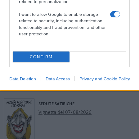
related to personalization.
L’arresto di Matteo Messina Denaro
I want to allow Google to enable storage
related to security, including authentication
functionality and fraud prevention, and other
Articolo in aggiornamento
user protection.
#MAFIA
#MATTEO MESSINA DENARO
CONFIRM
49
Data Deletion
Data Access
Privacy and Cookie Policy
Leggi i commenti
SEDUTE SATIRICHE
Vignetta del 07/08/2026