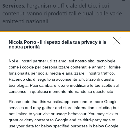
Services
, l’organismo ufficiale del Cio, i cui
contenuti vanno riprodotti tali e quali dalle varie
emittenti nazionali.
Non si è capita bene nemmeno la decisione sul
Nicola Porro -
Il rispetto della tua privacy è la
pilota di skeleton ucraino,
Vladyslav
nostra priorità
Heraskevych
, che prima è stato squalificato
perché voleva gareggiare indossando un casco
Noi e i nostri partner utilizziamo, sul nostro sito, tecnologie
come i cookie per personalizzare contenuti e annunci, fornire
con le foto degli atleti connazionali uccisi dai
funzionalità per social media e analizzare il nostro traffico.
russi, scelta contraria alle regole che vietano
Facendo clic di seguito si acconsente all'utilizzo di questa
messaggi politici; e poi è stato riammesso alle
tecnologia. Puoi cambiare idea e modificare le tue scelte sul
consenso in qualsiasi momento ritornando su questo sito
Olimpiadi, ma praticamente solo come spettatore.
Dove sta la logica? Se bisogna applicare le regole
Please note that this website/app uses one or more Google
services and may gather and store information including but
in modo pedissequo, lo si faccia; altrimenti, se ci
not limited to your visit or usage behaviour. You may click to
si sente in imbarazzo nei confronti di Kiev, perché
grant or deny consent to Google and its third-party tags to
rimangiarsi il verdetto ma solamente a metà? E
use your data for below specified purposes in below Google