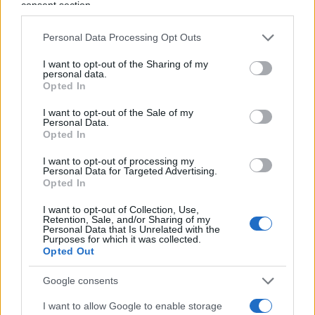
d’altronde, se non deve fare politica, come mai il
consent section.
Cio esclude la Russia? Ovvero, ammette atleti
Personal Data Processing Opt Outs
russi purché competano senza la bandiera
nazionale, a titolo individuale? Uno sportivo o un
I want to opt-out of the Sharing of my
personal data.
direttore d’orchestra non sono Putin. Anche lì,
Opted In
come con l’Uomo Vitruviano, sarà tutta questione
I want to opt-out of the Sale of my
di coprire le vergogne…
Personal Data.
Opted In
I want to opt-out of processing my
Personal Data for Targeted Advertising.
Il Barista, 13 febbraio 2026
Opted In
I want to opt-out of Collection, Use,
Retention, Sale, and/or Sharing of my
Nicolaporro.it è anche su Whatsapp. È
Personal Data that Is Unrelated with the
Purposes for which it was collected.
sufficiente
cliccare qui
per iscriversi al canale ed
Opted Out
essere sempre aggiornati (gratis).
Google consents
#OLIMPIADI MILANO CORTINA 2026
I want to allow Google to enable storage