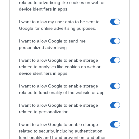
related to advertising like cookies on web or
device identifiers in apps.
11
I want to allow my user data to be sent to
Leggi i commenti
Google for online advertising purposes.
I want to allow Google to send me
SEDUTE SATIRICHE
personalized advertising.
Vignetta del 07/08/2026
I want to allow Google to enable storage
related to analytics like cookies on web or
device identifiers in apps.
Vai all'archivio delle vignette
I want to allow Google to enable storage
related to functionality of the website or app.
I want to allow Google to enable storage
related to personalization.
I want to allow Google to enable storage
Caro Porro, abbiamo davvero
related to security, including authentication
functionality and fraud prevention, and other