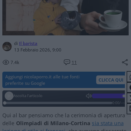
di
Il barista
13 Febbraio 2026, 9:00
7.4k
11
Aggiungi nicolaporro.it alle tue fonti
CLICCA QUI
preferite su Google
Ascolta l'articolo
0:00
/
--:--
Qui al bar pensiamo che la cerimonia di apertura
delle
Olimpiadi di Milano-Cortina
sia stata una
lezione di stile ai francesi
, che avevano dissacrato