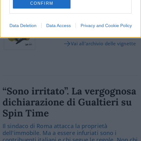
SEDUTE SATIRICHE
CONFIRM
Vignetta del 07/08/2026
Data Deletion
Data Access
Privacy and Cookie Policy
Vai all'archivio delle vignette
“Sono irritato”. La vergognosa
dichiarazione di Gualtieri su
Spin Time
Il sindaco di Roma attacca la proprietà
dell'immobile. Ma a essere infuriati sono i
contribuenti italiani e chi segue le regole. Non chi