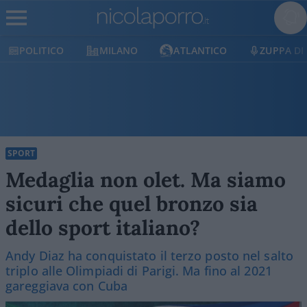
POLITICO
MILANO
ATLANTICO
ZUPPA DI 
SPORT
Medaglia non olet. Ma siamo
sicuri che quel bronzo sia
dello sport italiano?
Andy Diaz ha conquistato il terzo posto nel salto
triplo alle Olimpiadi di Parigi. Ma fino al 2021
gareggiava con Cuba