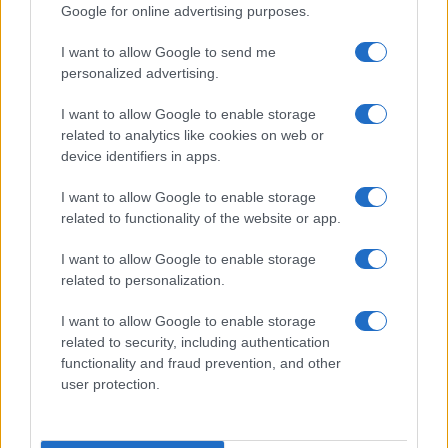
che le sue radici culturali si trovano al di là
Google for online advertising purposes.
dell’Oceano.
I want to allow Google to send me
personalized advertising.
I want to allow Google to enable storage
Claudio Romiti, 11 agosto 2024
related to analytics like cookies on web or
device identifiers in apps.
Nicolaporro.it è anche su Whatsapp. È sufficiente
I want to allow Google to enable storage
cliccare qui
per iscriversi al canale ed essere sempre
related to functionality of the website or app.
aggiornati (gratis).
I want to allow Google to enable storage
related to personalization.
#OLIMPIADI
#PARIGI 2024
I want to allow Google to enable storage
related to security, including authentication
109
functionality and fraud prevention, and other
user protection.
Leggi i commenti