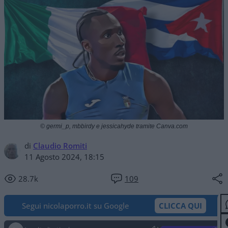
© germi_p, mbbirdy e jessicahyde tramite Canva.com
di
Claudio Romiti
11 Agosto 2024, 18:15
28.7k
109
Segui nicolaporro.it su Google
CLICCA QUI