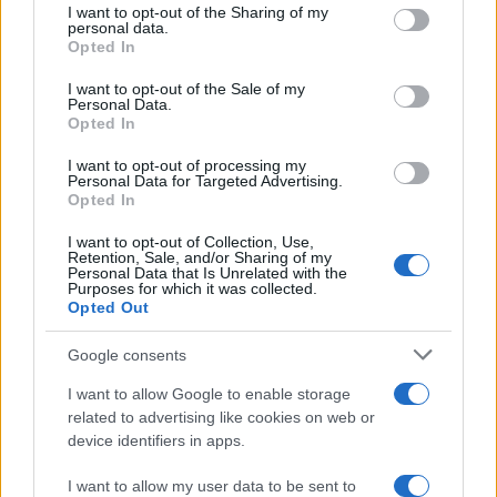
I want to opt-out of the Sharing of my
Parigi, anch’essi nati e cresciuti a Cuba ma
personal data.
divenuti cittadini di altri Paesi, sempre per meriti
Opted In
sportivi: la medaglia d’oro
Jordan
Diaz
,
I want to opt-out of the Sale of my
naturalizzato spagnolo nel 2022, e la medaglia
Personal Data.
Opted In
d’argento
Pedro
Pichardo
, divenuto portoghese
nel 2015.
I want to opt-out of processing my
Personal Data for Targeted Advertising.
Opted In
Sta di fatto, a testimonianza di un certo
I want to opt-out of Collection, Use,
Retention, Sale, and/or Sharing of my
spaesamento di questi ragazzi provenienti da
Personal Data that Is Unrelated with the
Paesi molto lontani, che i tecnici italiani hanno
Purposes for which it was collected.
Opted Out
decisamente esortato un quasi imbambolato Andy
Diaz e prendere e sventolare la bandiera italiana
Google consents
dopo aver conseguito la medaglia. D’altro canto,
I want to allow Google to enable storage
non possiamo nemmeno pretendere che il
related to advertising like cookies on web or
simpatico triplista possa strutturare in qualche
device identifiers in apps.
mese un profondo sentimento nazionale, visto
I want to allow my user data to be sent to