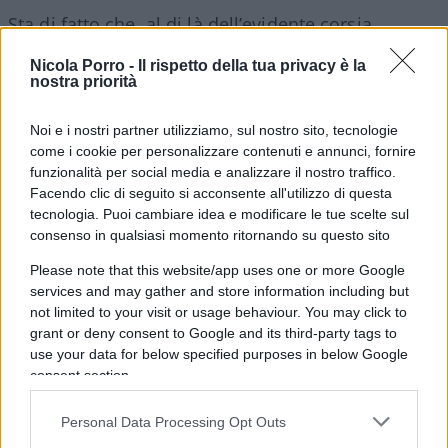
Sta di fatto che, al di là dell’evidente corsia
preferenziale di cui godono gli atleti di grande
Nicola Porro -
Il rispetto della tua privacy è la
spessore, in questo caso l’idea che una medaglia
nostra priorità
possa rappresentare i
l punto d’arrivo di una
cultura sportiva nazionale
, la quale
seleziona
Noi e i nostri partner utilizziamo, sul nostro sito, tecnologie
come i cookie per personalizzare contenuti e annunci, fornire
gli atleti
e li prepara nell’ambito della propria
funzionalità per social media e analizzare il nostro traffico.
organizzazione tecnico-agonistica, cade
Facendo clic di seguito si acconsente all'utilizzo di questa
completamente.
tecnologia. Puoi cambiare idea e modificare le tue scelte sul
consenso in qualsiasi momento ritornando su questo sito
Please note that this website/app uses one or more Google
services and may gather and store information including but
In questo senso, il nostro campione, essendo
not limited to your visit or usage behaviour. You may click to
cresciuto atleticamente nell’ambito dello
grant or deny consent to Google and its third-party tags to
sport cubano
, rappresenta a tutti gli effetti un
use your data for below specified purposes in below Google
consent section.
ottimo esponente di quella scuola che nei salti ha
sempre sfornato grandissimi campioni. Idem con
Personal Data Processing Opt Outs
patate per i due atleti che lo hanno preceduto a