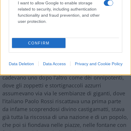
avvisaglie, per quelle coincidenze esoteriche che
I want to allow Google to enable storage
related to security, including authentication
non si spiegano e perciò non cessano di
functionality and fraud prevention, and other
affascinarci, si erano avute col trionfo calcistico
user protection.
dell’anno prima in Spagna, quella Nazionale
arrivata come i dannati della terra e ripartita sul
tetto del mondo.
CONFIRM
Data Deletion
Data Access
Privacy and Cookie Policy
In quelle partite a colori, dove gli avversari
cadevano uno dopo l’altro come dèi onnipotenti,
dove gli zoppetti e stortignaccoli azzurri
assumevano via via le sembianze di giganti, dove
l’italiano Paolo Rossi riscattava una prima parte
da infame scoprendosi divino castigamatti, stava
già tutta la riscossa di una nazione e di un popolo,
che poi si fiondava nelle piazze, nelle fontane con