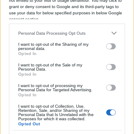
not limited to your visit or usage behaviour. You may click to
grant or deny consent to Google and its third-party tags to
use your data for below specified purposes in below Google
Il moralismo educativo, ma cialtronesco, del
consent section.
NYT è peggio che sciocco
, peggio che patetico: è
Personal Data Processing Opt Outs
semplicemente irrazionale, del genere
improponibile. È triste, perché si ostina, si infogna
I want to opt-out of the Sharing of my
personal data.
in quella pretesa, tutta woke, di rileggere, e di
Opted In
conseguenza censurare, alla luce delle istanze
I want to opt-out of the Sale of my
attuali, come quando si denunciano Colombo,
Personal Data.
Opted In
Lincoln e pure Gandhi di crudeltà bianca. È la
solita balordaggine, quella sì razzista, dunque
I want to opt-out of processing my
Personal Data for Targeted Advertising.
volgarissima, che imputa gli orrori del mondo e
Opted In
della Storia ad una sola razza, quella bianca
I want to opt-out of Collection, Use,
occidentale, e sorvola o giustifica tutto il resto. Ma
Retention, Sale, and/or Sharing of my
Personal Data that Is Unrelated with the
il NYT, nella sua rozza, perfino infantile lettura,
Purposes for which it was collected.
Opted Out
non sa o dimentica che
Vacanze di Natale
,
l’abbiamo già accennato, fu il filmetto giusto al