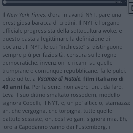
0:00
/
--:--
Il
New York Times
, d’ora in avanti NYT, pare una
prestigiosa baracca di cretini. Il NYT è l’organo
ufficiale progressista della sottocultura woke, e
questo basta a legittimare la definizione di
poc’anzi. Il NYT, le cui “inchieste” si distinguono
sempre più per faziosità, censura sulle rogne
democratiche, invenzioni e ricami su quelle
trumpiane o comunque repubblicane, fa le pulci,
udite udite, a
Vacanze di Natale
, film italiano di
40 anni fa
. Per la serie: non averci un… da fare.
Leva il suo ditino smaltato rossodem, modello
signora Cobelli, il NYT, e, un po’ alticcio, starnazza:
ah, che vergogna, che torpigna, tutte quelle
battute sessiste, oh, così volgari, signora mia. Eh,
loro a Capodanno vanno dai Fustemberg, i