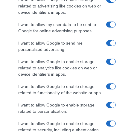
per non fare nomi, i quali non hanno avuto il
related to advertising like cookies on web or
coraggio di assumersi la responsabilità, una volta
device identifiers in apps.
acquisito che il Covid-19 rappresentava un rischio
I want to allow my user data to be sent to
solo per una ristretta fascia della popolazione, di
Google for online advertising purposes.
liberare il Paese dalle catene sanitarie
in cui
era stato costretto a languire. Invece,
I want to allow Google to send me
personalized advertising.
appoggiandosi alla compiacenza di tanti pseudo
scienziati che hanno detto tutto e il contrario di
I want to allow Google to enable storage
tutto, i due massimi esponenti del potere politico
related to analytics like cookies on web or
device identifiers in apps.
si sono fatti dettare la linea delle chiusure ad
oltranza dall’impresentabile Speranza, anche
I want to allow Google to enable storage
quando nel mondo Occidentale siamo rimasti i
related to functionality of the website or app.
soli a baloccarci con le quarantene e le
I want to allow Google to enable storage
mascherine magiche.
related to personalization.
I want to allow Google to enable storage
related to security, including authentication