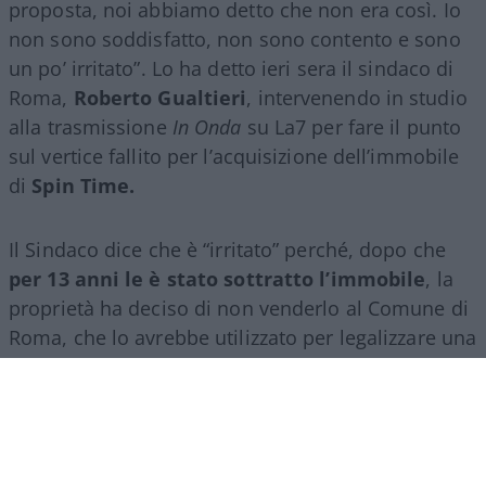
proposta, noi abbiamo detto che non era così. Io
non sono soddisfatto, non sono contento e sono
un po’ irritato”. Lo ha detto ieri sera il sindaco di
Roma,
Roberto Gualtieri
, intervenendo in studio
alla trasmissione
In Onda
su La7 per fare il punto
sul vertice fallito per l’acquisizione dell’immobile
di
Spin Time.
Il Sindaco dice che è “irritato” perché, dopo che
per 13 anni le è stato sottratto l’immobile
, la
proprietà ha deciso di non venderlo al Comune di
Roma, che lo avrebbe utilizzato per legalizzare una
vergognosa occupazione abusiva.