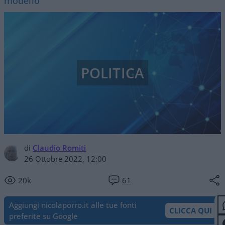
modello”
POLITICA
di
Claudio Romiti
26 Ottobre 2022, 12:00
20k
61
Aggiungi nicolaporro.it alle tue fonti
CLICCA QUI
preferite su Google