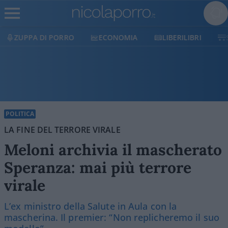
ECONOMIA
LIBERILIBRI
SHOP
SOSTIENICI
POLITICA
LA FINE DEL TERRORE VIRALE
Meloni archivia il mascherato
Speranza: mai più terrore
virale
L’ex ministro della Salute in Aula con la
mascherina. Il premier: “Non replicheremo il suo