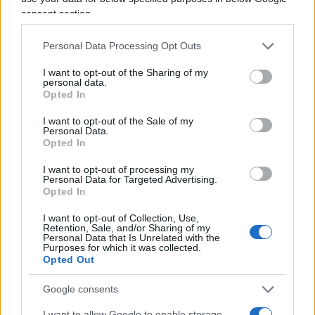
vicenda di
un Paese paralizzato dalle
consent section.
restrizioni sanitarie
, significa che rileva poco se
Personal Data Processing Opt Outs
l’attuale ministro della Salute è stato un
sostenitore dell’abominevole green pass e di un
I want to opt-out of the Sharing of my
personal data.
sostanziale ricatto vaccinale, la cosa
Opted In
fondamentale è che sopra di lui c’è una donna
I want to opt-out of the Sale of my
premier con le idee estremamente chiare che,
Personal Data.
Opted In
come ha più volte promesso in campagna
elettorale, non considera negoziabile la questione
I want to opt-out of processing my
Personal Data for Targeted Advertising.
suprema della libertà individuale, letteralmente
Opted In
massacrata dagli ultimi due esecutivi del Paese.
I want to opt-out of Collection, Use,
Retention, Sale, and/or Sharing of my
Personal Data that Is Unrelated with the
In estrema sintesi, la durissima presa di posizione
Purposes for which it was collected.
Opted Out
del nuovo capo del governo rappresenta un
evidente atto di accusa nei riguardi di chi l’ha
Google consents
preceduta,
Giuseppe Conte
e
Mario Draghi t
anto
I want to allow Google to enable storage