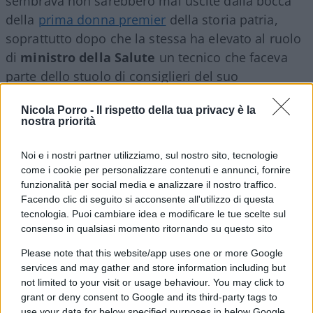
sembrava non sarebbero mai uscite dalla bocca
della
prima donna premier
della storia patria,
soprattutto dopo che la stessa ha elevato al ruolo
di
ministro della Salute
un tecnico che faceva
parte dello stuolo di consiglieri del suo
evanescente predecessore.
Nicola Porro -
Il rispetto della tua privacy è la
nostra priorità
Quindi, come si era intuito proprio con
la nomina
Noi e i nostri partner utilizziamo, sul nostro sito, tecnologie
come i cookie per personalizzare contenuti e annunci, fornire
dell’ortodosso Orazio Schillaci
in un ministero
funzionalità per social media e analizzare il nostro traffico.
diventato strategico con l’arrivo della pandemia, la
Facendo clic di seguito si acconsente all'utilizzo di questa
Meloni, nel suo discorso programmatico, ha
tecnologia. Puoi cambiare idea e modificare le tue scelte sul
consenso in qualsiasi momento ritornando su questo sito
dimostrato di seguire il vecchio motto cinese
attribuito a Confucio, ripreso in epoca recente da
Please note that this website/app uses one or more Google
services and may gather and store information including but
Deng Xiaoping: “Non è importante di che colore
not limited to your visit or usage behaviour. You may click to
sia il gatto, l’importante è che esso prenda il
grant or deny consent to Google and its third-party tags to
topo”. Il che, traslato sul piano della inverosimile
use your data for below specified purposes in below Google