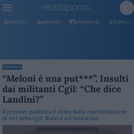
MILANO
ATLANTICO
ZUPPA DI PORRO
E
CRONACA
“Meloni è una put***”. Insulti
dai militanti Cgil: “Che dice
Landini?”
Il premier pubblica il video dalla manifestazione
di ieri della Cgil. Bufera sul sindacato