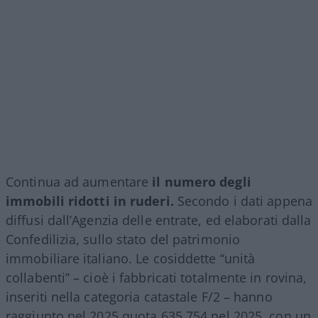
Continua ad aumentare
il numero degli
immobili ridotti in ruderi.
Secondo i dati appena
diffusi dall’Agenzia delle entrate, ed elaborati dalla
Confedilizia, sullo stato del patrimonio
immobiliare italiano. Le cosiddette “unità
collabenti” – cioè i fabbricati totalmente in rovina,
inseriti nella categoria catastale F/2 – hanno
raggiunto nel 2025 quota 635.754 nel 2025, con un