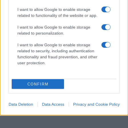
I want to allow Google to enable storage
related to functionality of the website or app.
I want to allow Google to enable storage
related to personalization.
I want to allow Google to enable storage
related to security, including authentication
functionality and fraud prevention, and other
Ma è indispensabile affrontare anche
il nodo
user protection.
dell’Imu
, una patrimoniale che, gravando ogni
anno su immobili spesso privi di qualsiasi
redditività, contribuisce ad accelerarne il degrado
CONFIRM
anziché favorirne il recupero.
Data Deletion
Data Access
Privacy and Cookie Policy
Giorgio Spaziani Testa, 10 agosto 2026