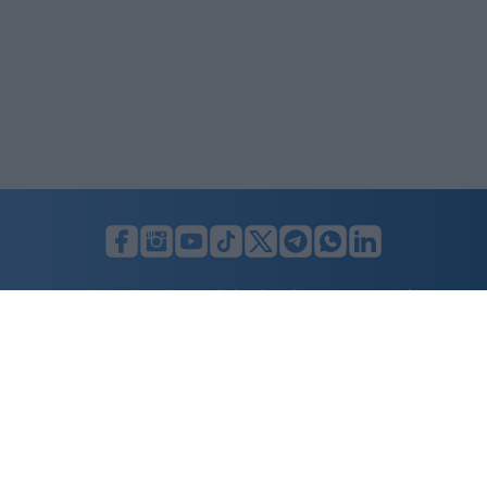
LUNIFIN S.r.l. a socio unico. Sede legale Milano, Largo F. Richini, 2/A,
20122 (MI), C.F./P.Iva en. 07174900154, REA cap. soc. euro 10.000,00
i.v.
Home
Advertising
Condizioni d’uso
Privacy Policy
Cookie policy
Cambia il consenso ai cookie
Dichiarazione di accessibilità