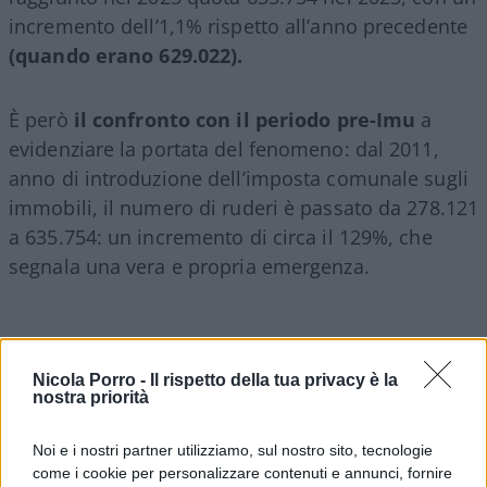
incremento dell’1,1% rispetto all’anno precedente
(quando erano 629.022).
È però
il confronto con il periodo pre-Imu
a
evidenziare la portata del fenomeno: dal 2011,
anno di introduzione dell’imposta comunale sugli
immobili, il numero di ruderi è passato da 278.121
a 635.754: un incremento di circa il 129%, che
segnala una vera e propria emergenza.
Nicola Porro -
Il rispetto della tua privacy è la
nostra priorità
Noi e i nostri partner utilizziamo, sul nostro sito, tecnologie
come i cookie per personalizzare contenuti e annunci, fornire