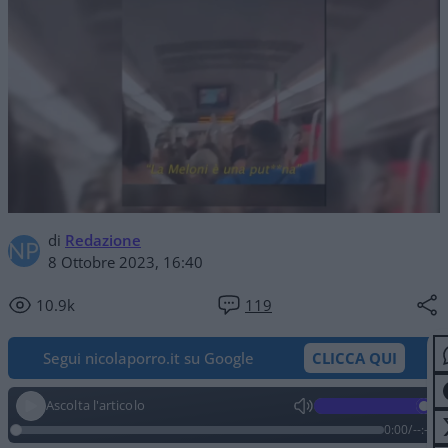
di
Redazione
8 Ottobre 2023, 16:40
10.9k
119
Segui nicolaporro.it su Google
CLICCA QUI
Ascolta l'articolo
0:00
/
--:--