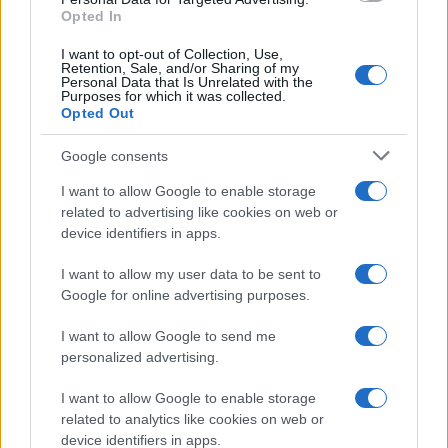
La politica non può continuare a
ignorare
che una
Opted In
parte significativa del nostro patrimonio
I want to opt-out of Collection, Use,
immobiliare – spesso costituita da immobili di
Retention, Sale, and/or Sharing of my
Personal Data that Is Unrelated with the
scarsissimo o nullo valore economico, situati in
Purposes for which it was collected.
Opted Out
aree ormai spopolate – continua a deteriorarsi e
in casi sempre crescenti addirittura a divenire
Google consents
fatiscente. Occorre salvare quella che dovrebbe
I want to allow Google to enable storage
essere considerata a tutti gli effetti una risorsa
related to advertising like cookies on web or
nazionale. Servono politiche capaci di intervenire
device identifiers in apps.
su più fronti, dalle infrastrutture alla rigenerazione
I want to allow my user data to be sent to
urbana, dalla riqualificazione al rilancio dei
Google for online advertising purposes.
territori.
I want to allow Google to send me
personalized advertising.
I want to allow Google to enable storage
related to analytics like cookies on web or
device identifiers in apps.