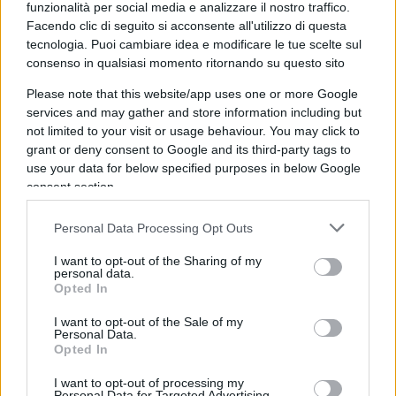
funzionalità per social media e analizzare il nostro traffico.
Facendo clic di seguito si acconsente all'utilizzo di questa
tecnologia. Puoi cambiare idea e modificare le tue scelte sul
consenso in qualsiasi momento ritornando su questo sito
Please note that this website/app uses one or more Google
services and may gather and store information including but
Al degrado materiale si accompagna un degrado
not limited to your visit or usage behaviour. You may click to
sociale. Questi edifici
– per circa il 90% di
grant or deny consent to Google and its third-party tags to
proprietà di persone fisiche –
diventano ruderi
use your data for below specified purposes in below Google
consent section.
spesso per effetto del solo trascorrere del tempo,
ma in molti casi anche per azioni volontarie dei
Personal Data Processing Opt Outs
proprietari, come la rimozione del tetto, finalizzate
a sottrarsi alla tassazione patrimoniale. L’Imu,
I want to opt-out of the Sharing of my
personal data.
infatti, si applica anche agli immobili dichiarati
Opted In
“inagibili o inabitabili”, fino a quando essi non
I want to opt-out of the Sale of my
vengano formalmente classificati come unità
Personal Data.
Opted In
collabenti.
I want to opt-out of processing my
Personal Data for Targeted Advertising.