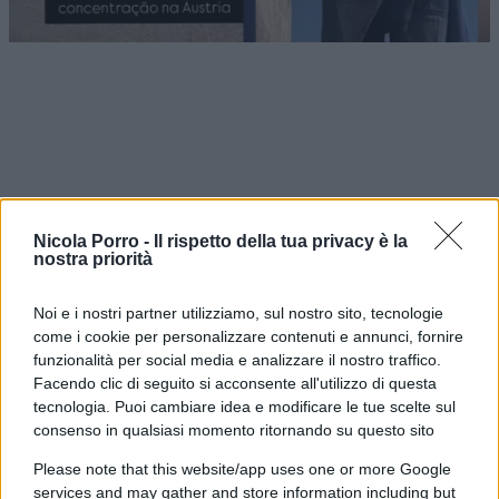
Nicola Porro -
Il rispetto della tua privacy è la
nostra priorità
Noi e i nostri partner utilizziamo, sul nostro sito, tecnologie
come i cookie per personalizzare contenuti e annunci, fornire
funzionalità per social media e analizzare il nostro traffico.
Facendo clic di seguito si acconsente all'utilizzo di questa
Polemica durante una visita scolastica al
tecnologia. Puoi cambiare idea e modificare le tue scelte sul
consenso in qualsiasi momento ritornando su questo sito
memoriale di
Mauthausen
, l’ex campo di
concentramento nazista in Austria. Secondo
Please note that this website/app uses one or more Google
immagini e testimonianze diffuse sui social,
services and may gather and store information including but