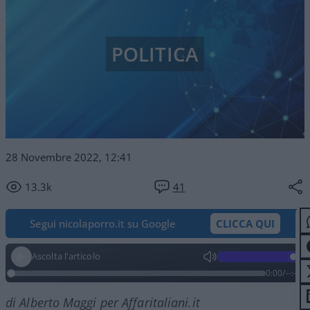
POLITICA
28 Novembre 2022, 12:41
13.3k
41
Segui nicolaporro.it su Google
CLICCA QUI
Ascolta l'articolo
0:00
/
--:--
di Alberto Maggi per Affaritaliani.it