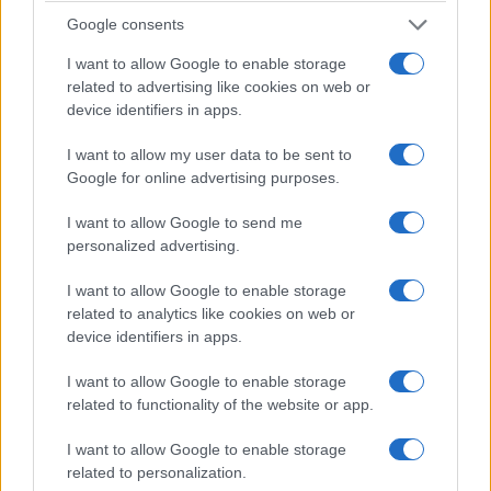
Google consents
I want to allow Google to enable storage
related to advertising like cookies on web or
device identifiers in apps.
I want to allow my user data to be sent to
Google for online advertising purposes.
I want to allow Google to send me
personalized advertising.
La visitatrice avrebbe inoltre rivolto una domanda
I want to allow Google to enable storage
alla responsabile del gruppo, chiedendole se
related to analytics like cookies on web or
condividesse la protesta. Dalle testimonianze
device identifiers in apps.
circolate online, la guida avrebbe evitato di
rispondere direttamente, facendo riferimento
I want to allow Google to enable storage
related to functionality of the website or app.
anche alla necessità di proseguire la visita. Gli
studenti avrebbero spiegato la loro iniziativa
I want to allow Google to enable storage
come una “protesta contro il genocidio a Gaza”,
related to personalization.