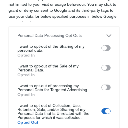
not limited to your visit or usage behaviour. You may click to
alcuni studenti avrebbero indossato magliette con
grant or deny consent to Google and its third-party tags to
la scritta
“Free Palestine”
durante la visita al sito.
use your data for below specified purposes in below Google
In alcune immagini comparirebbe anche il ritratto
consent section.
di
Dalal Mughrabi
militante palestinese coinvolta
Personal Data Processing Opt Outs
nell’attentato della strada costiera del 1978 in
Israele, nel quale furono uccise 38 persone, tra cui
I want to opt-out of the Sharing of my
personal data.
13 bambini.
Opted In
I want to opt-out of the Sale of my
La vicenda è stata segnalata sui social da alcuni
Personal Data.
Opted In
visitatori presenti a Mauthausen. Secondo quanto
riportato, una donna avrebbe contestato ai ragazzi
I want to opt-out of processing my
Personal Data for Targeted Advertising.
la scelta di esibire quei simboli proprio all’interno
Opted In
del memoriale, ricordando la natura del luogo.
I want to opt-out of Collection, Use,
Retention, Sale, and/or Sharing of my
Personal Data that Is Unrelated with the
Purposes for which it was collected.
Opted Out