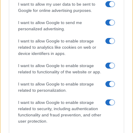
I want to allow my user data to be sent to
e potenzialmente in grado di esacerbare problemi
Google for online advertising purposes.
come la depressione.
Attività fisiche intense e routine
I want to allow Google to send me
personalized advertising.
strutturata
: sport organizzati, lavoro manuale o
volontariato in campi/centri per sfogare
I want to allow Google to enable storage
energia/testosterone (es. programmi in Svezia e
related to analytics like cookies on web or
device identifiers in apps.
Germania per giovani maschi rifugiati).
Gruppi maschili di supporto
: sessioni peer-
I want to allow Google to enable storage
led in cui si parla apertamente di frustrazione,
related to functionality of the website or app.
mascolinità e strategie di coping (senza tabù), per
I want to allow Google to enable storage
normalizzare e canalizzare le pulsioni
related to personalization.
(UNICEF/UNFPA in vari campi).
Miglioramento delle condizioni di vita
:
I want to allow Google to enable storage
related to security, including authentication
alloggi meno isolati, accesso a spazi sociali misti
functionality and fraud prevention, and other
per favorire interazioni naturali e relazioni
user protection.
consenzienti (ma processo lento e limitato dalle