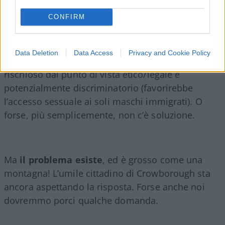
regole di accoglienza).
CONFIRM
In sintesi: non esiste una
«risoluzione ufficiale»
concreta perché il tema è considerato
Data Deletion
Data Access
Privacy and Cookie Policy
politicamente scorretto, troppo sensibile,
rischioso dal punto di vista etico/legale e
potenzialmente discriminatorio (favorirebbe
l’accesso sessuale ai soli maschi immigrati). O
forse, più semplicemente, non c’è soluzione.
Ma
il problema esiste
, ed è grosso come una
montagna! L’umile cittadino di Crowborough sta
ancora aspettando la risposta. Forse anche noi
dovremmo porci qualche domanda.