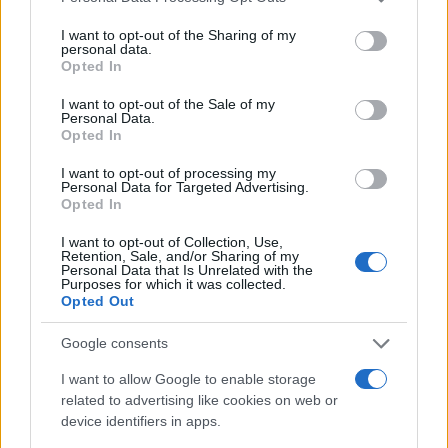
GnRH (farmaci che riducono la produzione di
I want to opt-out of the Sharing of my
testosterone, portandola a livelli «da castrazione»
personal data.
con diminuzione della libido e della funzione
Opted In
sessuale, reversibili al termine).
I want to opt-out of the Sale of my
Iniziative di «benvenuto» comunitario
: una
Personal Data.
Opted In
consigliera del Green Party (Anne Cross) ha
annunciato di aver coinvolto i suoi nipoti nella
I want to opt-out of processing my
Personal Data for Targeted Advertising.
creazione di cartoline di San Valentino per i
Opted In
migranti, come gesto di «umanità e dignità».
I want to opt-out of Collection, Use,
Restrizioni e confinamento
: molti post e
Retention, Sale, and/or Sharing of my
Personal Data that Is Unrelated with the
articoli suggeriscono implicitamente di mantenere
Purposes for which it was collected.
Opted Out
i migranti in strutture isolate (come il campo
militare) per limitare le interazioni con la
Google consents
comunità, riducendo i rischi di «scoppi di
I want to allow Google to enable storage
aggressività». Organizzazioni come Freedom from
related to advertising like cookies on web or
Torture hanno criticato le condizioni di
device identifiers in apps.
isolamento perché dannose per la salute mentale,