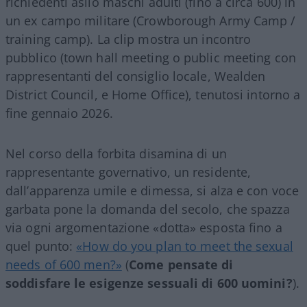
richiedenti asilo maschi adulti (fino a circa 600) in
un ex campo militare (Crowborough Army Camp /
training camp). La clip mostra un incontro
pubblico (town hall meeting o public meeting con
rappresentanti del consiglio locale, Wealden
District Council, e Home Office), tenutosi intorno a
fine gennaio 2026.
Nel corso della forbita disamina di un
rappresentante governativo, un residente,
dall’apparenza umile e dimessa, si alza e con voce
garbata pone la domanda del secolo, che spazza
via ogni argomentazione «dotta» esposta fino a
quel punto:
«How do you plan to meet the sexual
needs of 600 men?»
(
Come pensate di
soddisfare le esigenze sessuali di 600 uomini?
).