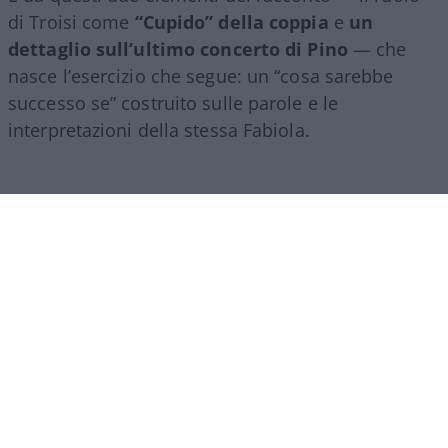
di Troisi come
“Cupido” della coppia
e
un
dettaglio sull’ultimo concerto di Pino
— che
nasce l’esercizio che segue: un “cosa sarebbe
successo se” costruito sulle parole e le
interpretazioni della stessa Fabiola.