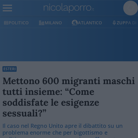
MILANO
ATLANTICO
ZUPPA DI PORRO
E
ESTERI
Mettono 600 migranti maschi
tutti insieme: “Come
soddisfate le esigenze
sessuali?”
Il caso nel Regno Unito apre il dibattito su un
problema enorme che per bigottismo e