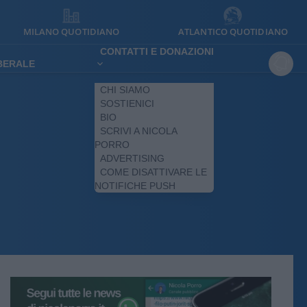
MILANO QUOTIDIANO
ATLANTICO QUOTIDIANO
CONTATTI E DONAZIONI
IBERALE
CHI SIAMO
SOSTIENICI
BIO
SCRIVI A NICOLA
PORRO
ADVERTISING
COME DISATTIVARE LE
NOTIFICHE PUSH