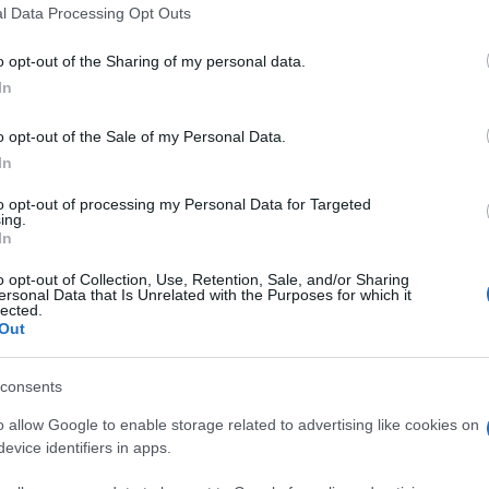
 autografa e una preghiera speciale da Sua
l Data Processing Opt Outs
 Jonio si appresta ad affrontare dopo
o opt-out of the Sharing of my personal data.
ani. Una missione di “monitoraggio, ricerca e
In
talia dei migranti eventualmente tratti a
o opt-out of the Sale of my Personal Data.
In
to opt-out of processing my Personal Data for Targeted
 suo fianco, oltre alle sante parole del Papa,
ing.
In
zzata dalla
Fondazione Migrantes
della
i osservazione e documentazione,
o opt-out of Collection, Use, Retention, Sale, and/or Sharing
ersonal Data that Is Unrelated with the Purposes for which it
 di doppia tenaglia, oltre a far salpare un
lected.
Out
azione, nonché sindaco di Ferrara,
nciato il suo appello
al Paese per spingere
consents
nno discutendo Forza Italia e la sinistra.
o allow Google to enable storage related to advertising like cookies on
evice identifiers in apps.
es sono attesi oggi pomerigio nell’area Sar a