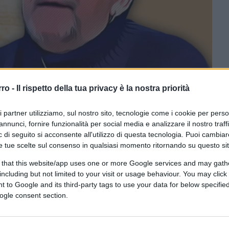
rro -
Il rispetto della tua privacy è la nostra priorità
e tramite Canva.com
ri partner utilizziamo, sul nostro sito, tecnologie come i cookie per pers
annunci, fornire funzionalità per social media e analizzare il nostro traff
 di seguito si acconsente all'utilizzo di questa tecnologia. Puoi cambiar
ferite su Google
CLICCA QUI
e tue scelte sul consenso in qualsiasi momento ritornando su questo si
 that this website/app uses one or more Google services and may gath
including but not limited to your visit or usage behaviour. You may click 
0:00
/
--:--
 to Google and its third-party tags to use your data for below specifi
ogle consent section.
ti che la Ong
Mediterranea
Saving
re del papato. Tanto da meritare una