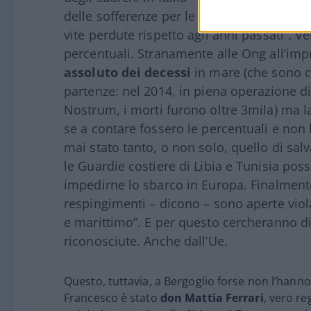
delle sofferenze per le persone in movim
vite perdute rispetto agli anni passati”. Ve
percentuali. Stranamente alle Ong all’imp
assoluto dei decessi
in mare (che sono c
partenze: nel 2014, in piena operazione 
Nostrum, i morti furono oltre 3mila) ma l
se a contare fossero le percentuali e non le
mai stato tanto, o non solo, quello di sal
le Guardie costiere di Libia e Tunisia poss
impedirne lo sbarco in Europa. Finalmente
respingimenti – dicono – sono aperte viola
e marittimo”. E per questo cercheranno di 
riconosciute. Anche dall’Ue.
Questo, tuttavia, a Bergoglio forse non l’hanno
Francesco è stato
don Mattia Ferrari
, vero re