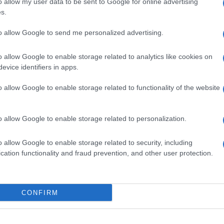
io che sembra essere calato sulla
o allow my user data to be sent to Google for online advertising
s.
are – spiegano da Mediterranea – la
mmatica”. E pensare che i dati del Viminale,
to allow Google to send me personalized advertising.
mero degli sbarchi è calato inesorabilmente,
tesso periodo del 2023.
Da gennaio a luglio
o allow Google to enable storage related to analytics like cookies on
evice identifiers in apps.
3mila immigrati, contro gli 89mila dello
% in meno anche rispetto ai 41mila di due
o allow Google to enable storage related to functionality of the website
he meno morti. Gran parte di questi migranti
era Libica
(14mila) o da quella tunisina
o allow Google to enable storage related to personalization.
n atto dall’Italia con Tunisi con l’appoggio
o allow Google to enable storage related to security, including
cation functionality and fraud prevention, and other user protection.
iamente, che dal punto di vista di
CONFIRM
 l’IOM sono morte o risultano disperse nel
. “A monte perciò della vantata ‘riduzione
unicato – vi è un incremento delle violenze e