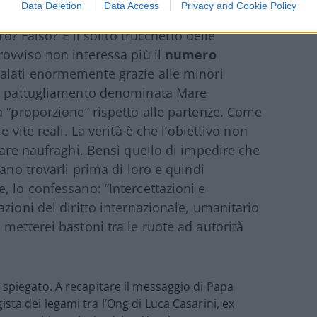
Data Deletion
Data Access
Privacy and Cookie Policy
ento e, in proporzione, anche del numero di
ro? Falso? È il solito trucchetto delle
rovviso non interessa più il
numero
alati enormemente grazie alle minori
di pattugliamento denominata Mare
a “proporzione” rispetto alle partenze. Come
 vite reali. La verità è che l’obiettivo non
vare naufraghi. Bensì quello di impedire che
ano trovarli prima di loro e quindi
, lo confessano: “Intercettazioni e
zioni del diritto internazionale, umanitario
metterei bastoni tra le ruote ad autorità
 spiegato. A recapitare il messaggio di Papa
gista dei legami tra l’Ong di Luca Casarini, ex