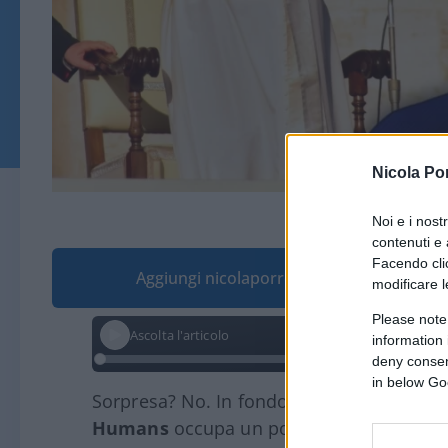
Nicola Po
© brainforceon
Noi e i nost
contenuti e 
Facendo clic
Aggiungi nicolaporro.it alle tue fonti pre
modificare l
Please note
Ascolta l'articolo
information 
deny consent
in below Go
Sorpresa? No. In fondo è noto ormai a tut
Humans
occupa un posto al sole nel cuo