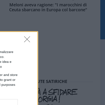
Meloni aveva ragione: "I marocchini di
Ceuta sbarcano in Europa col barcone"
onalizzare
ico.
e idea e
to
er and store
to grant or
SEDUTE SATIRICHE
ed purposes