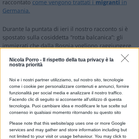
raccontato
come vengono trattati i
migranti
in
Germania.
Durante la puntata di ieri il nostro racconto si è
spostato sulla cosiddetta “rotta balcanica”: gli
immigrati che dalla Bosnia vogliono raggiungere
la
Croazia
vengono
respinti con violenza
dalla
Nicola Porro -
Il rispetto della tua privacy è la
polizia e addirittura
rinchiusi nelle gabbie
nostra priorità
durante il viaggio che li riporta al di là del confine.
Tra loro anche i
bambini
.
Noi e i nostri partner utilizziamo, sul nostro sito, tecnologie
come i cookie per personalizzare contenuti e annunci, fornire
funzionalità per social media e analizzare il nostro traffico.
E questa sarebbe l’Europa che vuole farci la
Facendo clic di seguito si acconsente all'utilizzo di questa
morale
sulla gestione del fenomeno
tecnologia. Puoi cambiare idea e modificare le tue scelte sul
consenso in qualsiasi momento ritornando su questo sito
immigrazione?
Please note that this website/app uses one or more Google
services and may gather and store information including but
Guardate con i vostri occhi il nostro servizio…
not limited to your visit or usage behaviour. You may click to