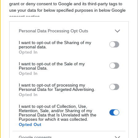
grant or deny consent to Google and its third-party tags to
use your data for below specified purposes in below Google
Dalla trasmissione dell’8 luglio 2019
consent section.
#CROAZIA
#EUROPA
#IMMIGAZIONE
Personal Data Processing Opt Outs
I want to opt-out of the Sharing of my
personal data.
1
Opted In
Leggi i commenti
I want to opt-out of the Sale of my
Personal Data.
Opted In
SEDUTE SATIRICHE
I want to opt-out of processing my
Vignetta del 07/08/2026
Personal Data for Targeted Advertising.
Opted In
I want to opt-out of Collection, Use,
Retention, Sale, and/or Sharing of my
Personal Data that Is Unrelated with the
Purposes for which it was collected.
Vai all'archivio delle vignette
Opted Out
Google consents