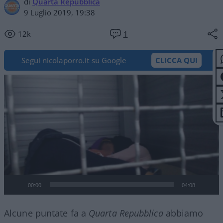
di
Quarta Repubblica
9 Luglio 2019, 19:38
12k
1
Segui nicolaporro.it su Google
CLICCA QUI
Video
Player
00:00
04:08
Alcune puntate fa a
Quarta Repubblica
abbiamo