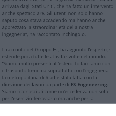
arrivata dagli Stati Uniti, che ha fatto un intervento
anche spettacolare. Gli utenti non solo hanno
saputo cosa stava accadendo ma hanno anche
apprezzato la straordinarietà della nostra
ingegneria”, ha raccontato Inchingolo.
Il racconto del Gruppo Fs, ha aggiunto l’esperto, si
estende poi a tutte le attività svolte nel mondo.
“Siamo molto presenti all’estero, lo facciamo con
il trasporto treni ma soprattutto con l’ingegneria:
la metropolitana di Riad è stata fatta con la
direzione dei lavori da parte di
FS Engeneering
.
Siamo riconosciuti come un’eccellenza non solo
per l’esercizio ferroviario ma anche per la
realizzazione e progettazione dei lavori in questo
ambito”.