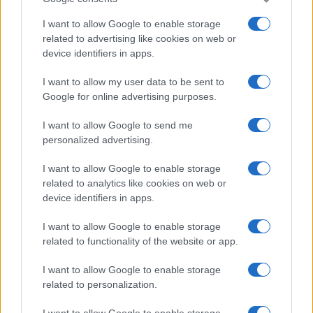
I want to allow Google to enable storage
related to advertising like cookies on web or
device identifiers in apps.
“I lavori sulle ferrovie a
I want to allow my user data to be sent to
Firenze? Così abbiamo
Google for online advertising purposes.
spiegato che erano necessari”
I want to allow Google to send me
personalized advertising.
Giuseppe Inchingolo, Chief Corporate Affairs,
Communication & Sustainability Officer del
I want to allow Google to enable storage
Gruppo Ferrovie dello Stato Italiane, a
related to analytics like cookies on web or
Nicolaporro.it: "La comunicazione digitale ha
device identifiers in apps.
disintermediato il flusso informativo"
I want to allow Google to enable storage
di
Marco Leardi
related to functionality of the website or app.
22.4k
7 Agosto 2026, 20:00
I want to allow Google to enable storage
related to personalization.
I want to allow Google to enable storage