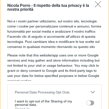
ideologiche dettate da un’agenda green che si fa
Nicola Porro -
Il rispetto della tua privacy è la
nostra priorità
ogni giorno più opprimente.
Noi e i nostri partner utilizziamo, sul nostro sito, tecnologie
come i cookie per personalizzare contenuti e annunci, fornire
Dopodiché, un altro aspetto da non sottovalutare,
funzionalità per social media e analizzare il nostro traffico.
Facendo clic di seguito si acconsente all'utilizzo di questa
è che, rispetto all’autunno 2021, data delle ultime
tecnologia. Puoi cambiare idea e modificare le tue scelte sul
amministrative meneghine, la coalizione di
consenso in qualsiasi momento ritornando su questo sito
centrodestra
dovrebbe presentarsi
Please note that this website/app uses one or more Google
all’appuntamento elettorale con una diversa
services and may gather and store information including but
consapevolezza, oltre che in un ottimo stato di
not limited to your visit or usage behaviour. You may click to
salute, sebbene poi molto dipenderà anche dalla
grant or deny consent to Google and its third-party tags to
use your data for below specified purposes in below Google
scelta del candidato sindaco.
consent section.
Infine, vi è un ultimo punto su cui è
Personal Data Processing Opt Outs
indispensabile focalizzare l’attenzione: il profilo
I want to opt-out of the Sharing of my
che il centrosinistra avrebbe individuato quale
personal data.
Opted In