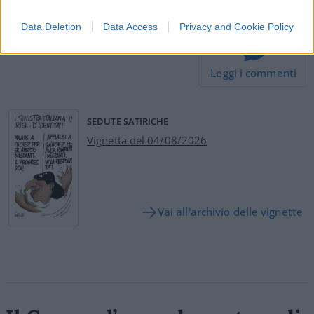
#PIERFRANCESCO MAJORINO
Data Deletion
Data Access
Privacy and Cookie Policy
27
Leggi i commenti
SEDUTE SATIRICHE
Vignetta del 04/08/2026
Vai all'archivio delle vignette