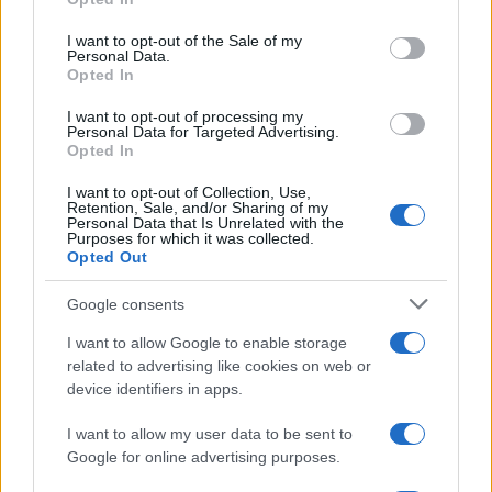
successore di Beppe Sala, il già citato
Pierfrancesco Majorino
, sarebbe di certo un
I want to opt-out of the Sale of my
Personal Data.
candidato molto più debole rispetto all’attuale
Opted In
primo cittadino, incarnando egli un’idea di sinistra
I want to opt-out of processing my
assai radicale che difficilmente sarebbe in grado
Personal Data for Targeted Advertising.
Opted In
di rappresentare quella porzione di elettorato
moderato e riformista, storicamente maggioritaria
I want to opt-out of Collection, Use,
Retention, Sale, and/or Sharing of my
nel capoluogo lombardo.
Personal Data that Is Unrelated with the
Purposes for which it was collected.
Opted Out
Google consents
L’eventuale investitura di Majorino sarebbe
I want to allow Google to enable storage
pertanto
il miglior assist possibile per il
related to advertising like cookies on web or
centrodestra
, che, al contrario di quanto fatto nel
device identifiers in apps.
2021, dovrà individuare un profilo capace di
attingere a quelle sacche elettorali moderate che,
I want to allow my user data to be sent to
Google for online advertising purposes.
con l’attuale capogruppo dem al consiglio