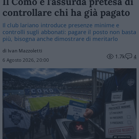
Il Como e l’assurda pretesa di
controllare chi ha già pagato
Il club lariano introduce presenze minime e
controlli sugli abbonati: pagare il posto non basta
più, bisogna anche dimostrare di meritarlo
di Ivan Mazzoletti
1.7k
4
6 Agosto 2026, 20:00