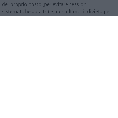
del proprio posto (per evitare cessioni
sistematiche ad altri) e, non ultimo, il divieto per
gli abbonati di indossare i colori della squadra
avversaria. Regole percepite da molti come troppo
invasive nei confronti di chi un titolo d’accesso lo
ha comunque pagato di tasca propria e che hanno
alimentato il sospetto (poi rivelatosi in parte
infondato) che il club potesse arrivare a ritirare
l’abbonamento nel corso della stessa stagione.