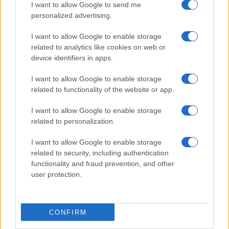
regionale lombardo come candidato, il
I want to allow Google to send me
centrosinistra potrebbe con buone probabilità
personalized advertising.
perdere.
I want to allow Google to enable storage
related to analytics like cookies on web or
device identifiers in apps.
La sfida è aperta. Ai leader del centrodestra
l’arduo compito di trovare il candidato giusto per
I want to allow Google to enable storage
strappare finalmente Milano alle sinistre.
related to functionality of the website or app.
I want to allow Google to enable storage
related to personalization.
Salvatore Di Bartolo, 27 dicembre 2024
I want to allow Google to enable storage
related to security, including authentication
Nicolaporro.it è anche su Whatsapp. È sufficiente
functionality and fraud prevention, and other
user protection.
cliccare qui
per iscriversi al canale ed essere sempre
aggiornati (gratis).
CONFIRM
#BEPPE SALA
#MILANO