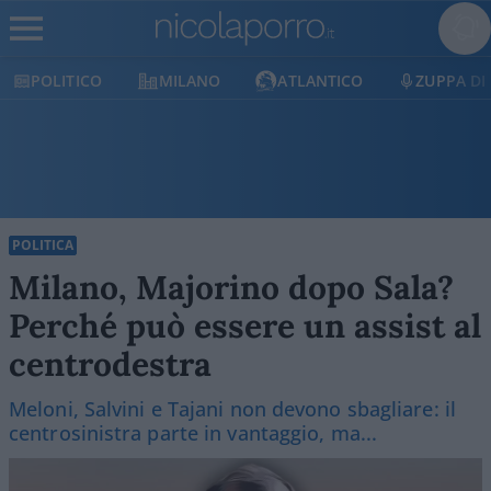
POLITICO
MILANO
ATLANTICO
ZUPPA DI
POLITICA
Milano, Majorino dopo Sala?
Perché può essere un assist al
centrodestra
Meloni, Salvini e Tajani non devono sbagliare: il
centrosinistra parte in vantaggio, ma...