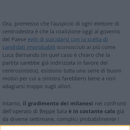
Ora, premesso che l’auspicio di ogni elettore di
centrodestra è che la coalizione oggi al governo
del Paese
eviti di suicidarsi con la scelta di
candidati improbabili
sconosciuti ai più come
Luca Bernando (in quel caso è chiaro che la
partita sarebbe già indirizzata in favore del
centrosinistra), esistono tutta una serie di buoni
motivi per cui a sinistra farebbero bene a non
adagiarsi troppo sugli allori.
Intanto,
il gradimento dei milanesi
nei confronti
dell’operato di Beppe Sala
è in costante calo
già
da diverse settimane, complici probabilmente i
tanti problemi legati alla sicurezza e le misure