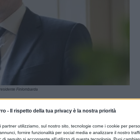
presidente Finlombarda
rro -
Il rispetto della tua privacy è la nostra priorità
ferite su Google
CLICCA QUI
ri partner utilizziamo, sul nostro sito, tecnologie come i cookie per pers
annunci, fornire funzionalità per social media e analizzare il nostro traff
0:00
/
--:--
 di seguito si acconsente all'utilizzo di questa tecnologia. Puoi cambiar