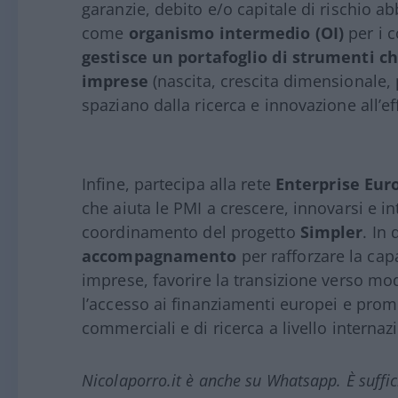
garanzie, debito e/o capitale di rischio ab
come
organismo intermedio (OI)
per i 
gestisce un portafoglio di strumenti che
imprese
(nascita, crescita dimensionale,
spaziano dalla ricerca e innovazione all’e
Infine, partecipa alla rete
Enterprise Eu
che aiuta le PMI a crescere, innovarsi e in
coordinamento del progetto
Simpler
. In
accompagnamento
per rafforzare la capa
imprese, favorire la transizione verso mode
l’accesso ai finanziamenti europei e promu
commerciali e di ricerca a livello internaz
Nicolaporro.it è anche su Whatsapp. È suffi