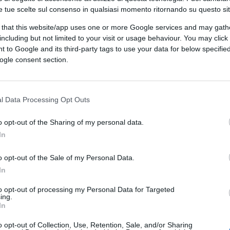
e tue scelte sul consenso in qualsiasi momento ritornando su questo si
ociation of Public Banks
(EAPB), riunitasi
 that this website/app uses one or more Google services and may gath
zata in collaborazione con, ha nominato il
including but not limited to your visit or usage behaviour. You may click 
rea Mascetti
, membro del Consiglio di
 to Google and its third-party tags to use your data for below specifi
 prossimo biennio 2026 – 2028.
ogle consent section.
l Data Processing Opt Outs
direttamente e indirettamente
oltre 90
ll’Unione europea
e ne promuove il ruolo a
o opt-out of the Sharing of my personal data.
iferimento. Gli associati a EAPB
In
settore finanziario europeo con un totale di
o opt-out of the Sale of my Personal Data.
di di euro
e una quota di mercato di circa
In
to opt-out of processing my Personal Data for Targeted
ing.
inlombarda consentirà di
In
urata in una delle regioni più
o opt-out of Collection, Use, Retention, Sale, and/or Sharing