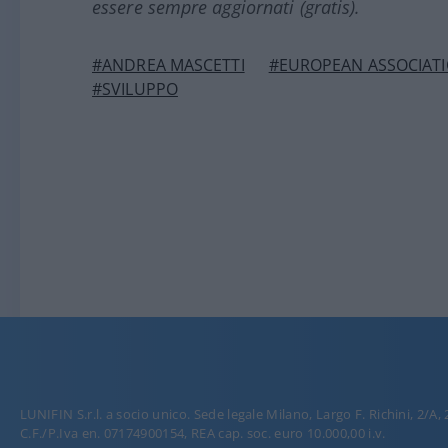
essere sempre aggiornati (gratis).
#ANDREA MASCETTI
#EUROPEAN ASSOCIATI
#SVILUPPO
LUNIFIN S.r.l. a socio unico. Sede legale Milano, Largo F. Richini, 2/A,
C.F./P.Iva en. 07174900154, REA cap. soc. euro 10.000,00 i.v.