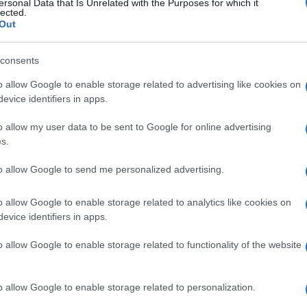
ersonal Data that Is Unrelated with the Purposes for which it
lected.
Out
 board di EAPB, un incarico che rappresenta
ità. In una fase cruciale per la definizione
consents
34, EAPB è il principale interlocutore tra
o allow Google to enable storage related to advertising like cookies on
nali, e le istituzioni dell’UE. La presenza di
evice identifiers in apps.
perienza maturata in una delle regioni più
o allow my user data to be sent to Google for online advertising
fronto sulle migliori soluzioni per
s.
delle imprese” – ha commentato il
Presidente
olgono, infatti, un ruolo sempre più
to allow Google to send me personalized advertising.
pubbliche e private attraverso strumenti di
o allow Google to enable storage related to analytics like cookies on
i interventi a favore dello sviluppo
evice identifiers in apps.
evidenziato – “Desidero rivolgere un sincero
idwin van Velden, Amministratore Delegato
o allow Google to enable storage related to functionality of the website
 guida autorevole assicurata all’Associazione
sidente Gabriela Pantring, CEO di NRW.BANK,
o allow Google to enable storage related to personalization.
 saprà proseguire e rafforzare il percorso