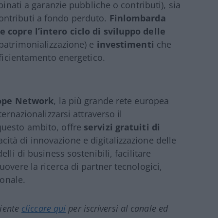
binati a garanzie pubbliche o contributi), sia
contributi a fondo perduto.
Finlombarda
 copre l’intero ciclo di sviluppo delle
 patrimonializzazione) e
investimenti
che
fficientamento energetico.
rope Network
, la più grande rete europea
ternazionalizzarsi attraverso il
 questo ambito, offre
servizi gratuiti di
cità di innovazione e digitalizzazione delle
lli di business sostenibili, facilitare
overe la ricerca di partner tecnologici,
ionale.
ciente
cliccare qui
per iscriversi al canale ed