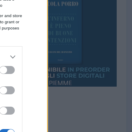
to
er and store
to grant or
ed purposes