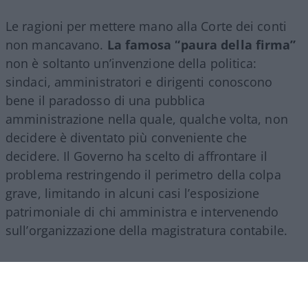
Le ragioni per mettere mano alla Corte dei conti
non mancavano.
La famosa “paura della firma”
non è soltanto un’invenzione della politica:
sindaci, amministratori e dirigenti conoscono
bene il paradosso di una pubblica
amministrazione nella quale, qualche volta, non
decidere è diventato più conveniente che
decidere. Il Governo ha scelto di affrontare il
problema restringendo il perimetro della colpa
grave, limitando in alcuni casi l’esposizione
patrimoniale di chi amministra e intervenendo
sull’organizzazione della magistratura contabile.