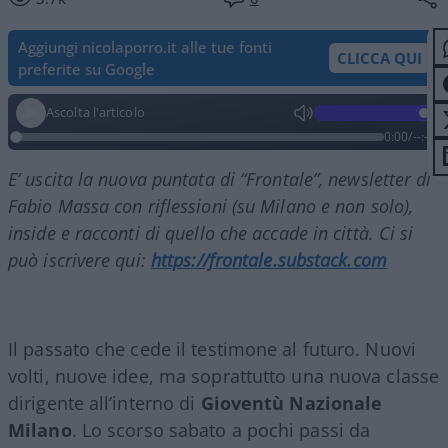
Aggiungi nicolaporro.it alle tue fonti
CLICCA QUI
preferite su Google
Ascolta l'articolo
0:00
/
--:--
E’ uscita la nuova puntata di “Frontale”, newsletter di
Fabio Massa con riflessioni (su Milano e non solo),
inside e racconti di quello che accade in città. Ci si
può iscrivere qui:
https://frontale.substack.com
Il passato che cede il testimone al futuro. Nuovi
volti, nuove idee, ma soprattutto una nuova classe
dirigente all’interno di
Gioventù Nazionale
Milano
. Lo scorso sabato a pochi passi da