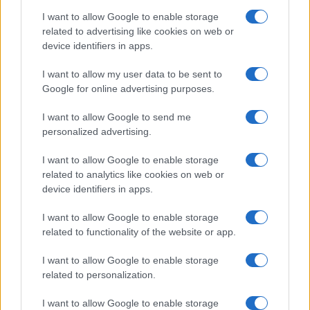
fresca. Sotto la Madonnina la guida è passata
I want to allow Google to enable storage
dalle mani di
Manuel Mariani
a quelle di
Matteo
related to advertising like cookies on web or
Respinti
. Con quattro membri del direttivo pronti
device identifiers in apps.
a dare una mano:
Roberto Devoti
,
Francesco
I want to allow my user data to be sent to
Colombo
,
Amirah Risoli
e
Federica Borsi
sono i
Google for online advertising purposes.
nuovi nomi che comporranno la squadra del
giovanile. “A Milano Gioventù Nazionale cambierà
I want to allow Google to send me
personalized advertising.
in positivo, lo farà perché sente la responsabilità
di
avvicinare i giovani che hanno qualcosa in
I want to allow Google to enable storage
comune con noi
”, dichiara Respinti. “
I nostri
related to analytics like cookies on web or
valori sono Dio, Patria e Famiglia
– dichiara
device identifiers in apps.
Francesco Colombo
-, insieme a
meritocrazia,
I want to allow Google to enable storage
comunità e militanza
. Dobbiamo dare voce alle
related to functionality of the website or app.
istanze dei giovani, tramite attività e proposte”.
I want to allow Google to enable storage
Federica Borsi
ha aggiunto: “Ho trovato un
related to personalization.
gruppo di amici che combatte contro la droga, il
degrado e le baby gang. Penso anche alla
I want to allow Google to enable storage