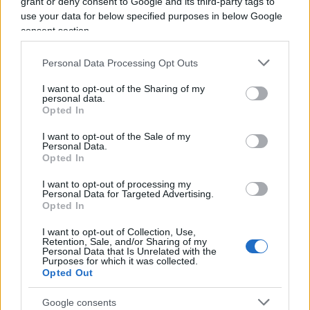
grant or deny consent to Google and its third-party tags to
use your data for below specified purposes in below Google
consent section.
Personal Data Processing Opt Outs
I want to opt-out of the Sharing of my
personal data.
Opted In
I want to opt-out of the Sale of my
Personal Data.
Respinti (Gioventù Nazionale):
Opted In
“Vogliamo avvicinare i giovani
I want to opt-out of processing my
Personal Data for Targeted Advertising.
che hanno qualcosa in comune
Opted In
con noi”
I want to opt-out of Collection, Use,
Retention, Sale, and/or Sharing of my
Personal Data that Is Unrelated with the
Purposes for which it was collected.
Opted Out
E veniamo a
Milano
. I congressi hanno
contribuito a portare una ulteriore ventata d’aria
Google consents