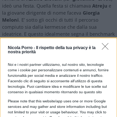
ideò una festa. Quella festa si chiamava
Atreju
e
la giovane dirigente di nome faceva
Giorgia
Meloni
. E’ sotto gli occhi di tutti il percorso
compiuto sia dalla kermesse che dalla sua
ideatrice. E questo idealmente segna il benchmark
di
Gioventù Nazionale
, che ha raccolto il
testimone di Azione Giovani nel passaggio da AN
Nicola Porro -
Il rispetto della tua privacy è la
nostra priorità
a FdI. Ora che Atreju è diventato l’appuntamento
tout-court dei meloniani, il movimento giovanile
Noi e i nostri partner utilizziamo, sul nostro sito, tecnologie
ha una sua nuova festa dedicata, denominata
come i cookie per personalizzare contenuti e annunci, fornire
Fenix
, manifestazione organizzata ogni anno dalle
funzionalità per social media e analizzare il nostro traffico.
Facendo clic di seguito si acconsente all'utilizzo di questa
giovani generazioni del partito. Insomma, non un
tecnologia. Puoi cambiare idea e modificare le tue scelte sul
giovanile come tutte le altre, ma una formazione
consenso in qualsiasi momento ritornando su questo sito
che continua a coltivare l’ambizione di influenzare
Please note that this website/app uses one or more Google
e contare all’interno del partito che oggi guida il
services and may gather and store information including but
Paese.
not limited to your visit or usage behaviour. You may click to