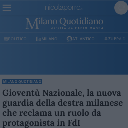
LITICO
MILANO
ATLANTICO
ZUPPA DI PORR
MILANO QUOTIDIANO
Gioventù Nazionale, la nuova
guardia della destra milanese
che reclama un ruolo da
protagonista in FdI