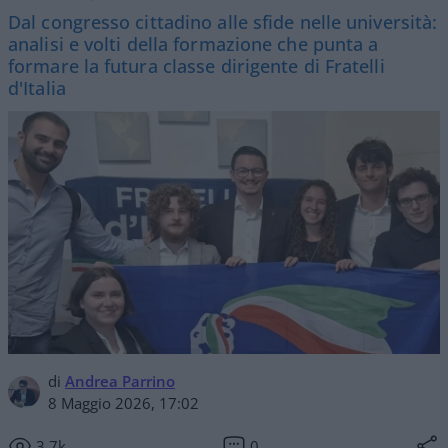
Dal congresso cittadino alle sfide nelle università:
analisi e volti della formazione che punta a
formare la futura classe dirigente di Fratelli
d'Italia
di
Andrea Parrino
8 Maggio 2026, 17:02
3.7k
0