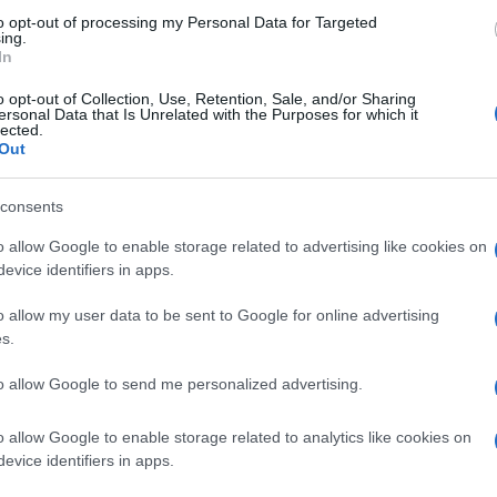
Larenzia”. La denuncia degli attivisti
to opt-out of processing my Personal Data for Targeted
ing.
di Gioventù nazionale
In
o opt-out of Collection, Use, Retention, Sale, and/or Sharing
ersonal Data that Is Unrelated with the Purposes for which it
lected.
Out
consents
8.1k
7 Gennaio 2026, 15:36
o allow Google to enable storage related to advertising like cookies on
evice identifiers in apps.
La sinistra tenta il golpe: vogliono
o allow my user data to be sent to Google for online advertising
mettere al bando i giovani di Fdi
s.
to allow Google to send me personalized advertising.
o allow Google to enable storage related to analytics like cookies on
evice identifiers in apps.