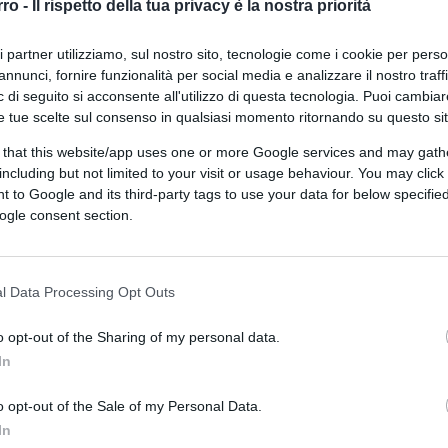
rro -
Il rispetto della tua privacy è la nostra priorità
ri partner utilizziamo, sul nostro sito, tecnologie come i cookie per pers
di
Andrea Parrino
annunci, fornire funzionalità per social media e analizzare il nostro traff
3.7k
8 Maggio 2026, 17:02
 di seguito si acconsente all'utilizzo di questa tecnologia. Puoi cambiar
e tue scelte sul consenso in qualsiasi momento ritornando su questo si
 that this website/app uses one or more Google services and may gath
Acca Larentia, il video
including but not limited to your visit or usage behaviour. You may click 
dell’aggressione che inchioda gli
 to Google and its third-party tags to use your data for below specifi
odiatori rossi
ogle consent section.
l Data Processing Opt Outs
o opt-out of the Sharing of my personal data.
di Franco Lodige
6.4k
In
8 Gennaio 2026, 15:02
o opt-out of the Sale of my Personal Data.
In
“Aggrediti con spranghe ad Acca