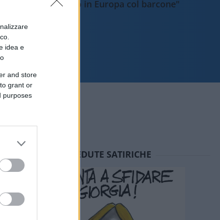
sbarcano in Europa col barcone"
onalizzare
ico.
e idea e
to
er and store
to grant or
ed purposes
SEDUTE SATIRICHE