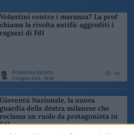
Volantini contro i maranza? La prof
chiama la rivolta antifà: aggrediti i
ragazzi di FdI
di
Massimo Balsamo
14k
3 Giugno 2026, 18:36
Gioventù Nazionale, la nuova
guardia della destra milanese che
reclama un ruolo da protagonista in
FdI