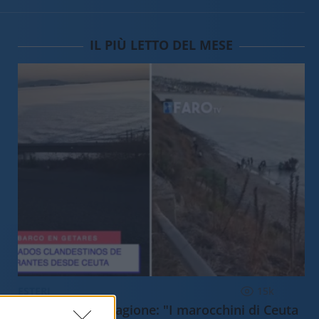
IL PIÙ LETTO DEL MESE
ESTERI
15k
Meloni aveva ragione: "I marocchini di Ceuta