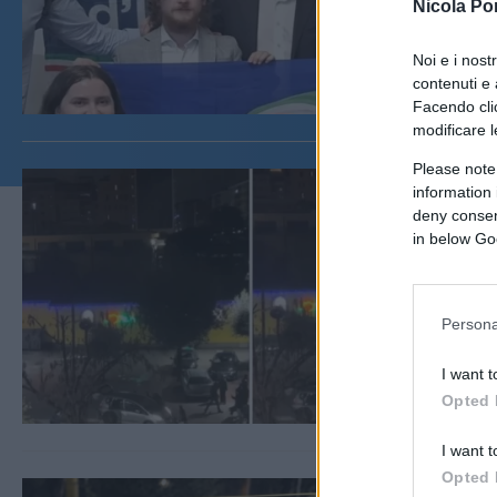
Nicola Po
Noi e i nost
contenuti e 
Facendo clic
modificare l
Please note
information 
deny consent
in below Go
Persona
I want t
Opted 
I want t
Opted 