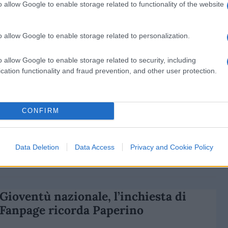
o allow Google to enable storage related to functionality of the website
di
Alessandro Bonelli
8.3k
17 Luglio 2024, 15:00
o allow Google to enable storage related to personalization.
Fanpage, Meloni reagisce: “Infiltrati
o allow Google to enable storage related to security, including
nei partiti politici? Solo nei regimi”
cation functionality and fraud prevention, and other user protection.
CONFIRM
Data Deletion
Data Access
Privacy and Cookie Policy
di
Redazione
8.6k
28 Giugno 2024, 12:00
Gioventù nazionale, l’inchiesta di
Fanpage ricorda Paperino