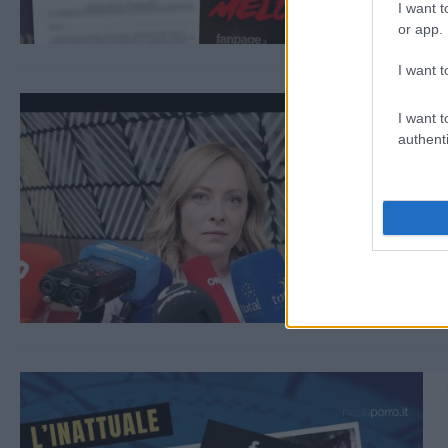
I want t
or app.
I want t
I want t
authenti