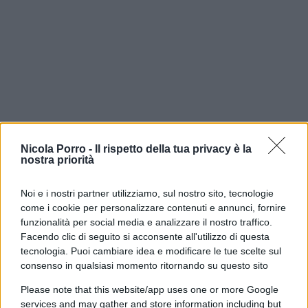
Nicola Porro -
Il rispetto della tua privacy è la
nostra priorità
Noi e i nostri partner utilizziamo, sul nostro sito, tecnologie
Non e’ un’oscillazione statistica,
è un divario
come i cookie per personalizzare contenuti e annunci, fornire
funzionalità per social media e analizzare il nostro traffico.
esiziale
. Eppure gli stessi territori più munifici in
Facendo clic di seguito si acconsente all'utilizzo di questa
sede d’esame sono quelli che le prove
Invalsi,
tecnologia. Puoi cambiare idea e modificare le tue scelte sul
misurazione cieca, collocano in coda alla
consenso in qualsiasi momento ritornando su questo sito
classifica degli apprendimenti. La valutazione
Please note that this website/app uses one or more Google
ufficiale corre in senso opposto al dato oggettivo.
services and may gather and store information including but