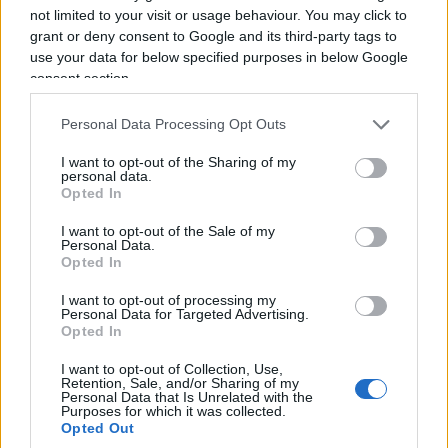
not limited to your visit or usage behaviour. You may click to
Todos caballeros:
si nobilita per acclamazione chi il
grant or deny consent to Google and its third-party tags to
test pone più in basso.
use your data for below specified purposes in below Google
consent section.
Il criterio che non c’è
Personal Data Processing Opt Outs
La causa non è antropologica, è strutturale. Il voto
I want to opt-out of the Sharing of my
di Maturità lo assegna una commissione in cui
personal data.
Opted In
pesano i docenti interni, quelli che hanno istruito i
candidati e che, di fatto, giudicano se stessi.
I want to opt-out of the Sale of my
Personal Data.
Manca un’ancora nazionale che calibri i giudizi:
Opted In
l’Invalsi fotografa, ma non entra nel voto. Il
I want to opt-out of processing my
risultato è un simulacro di valutazione,
Personal Data for Targeted Advertising.
Opted In
autoreferenziale ed endogamico, in cui il metro
muta da provincia a provincia.
La riforma
I want to opt-out of Collection, Use,
Retention, Sale, and/or Sharing of my
Valditara, sfoltendo le commissioni, ha
Personal Data that Is Unrelated with the
Purposes for which it was collected.
prodotto come primo effetto tangibile non più
Opted Out