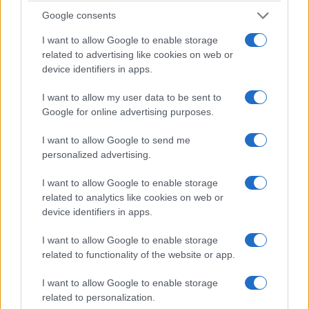
rigore ma più lodi.
Ed è qui che affiora il
Google consents
fallimento sostanziale: quello dei criteri che
dovrebbero governare la formazione e il controllo
I want to allow Google to enable storage
del corpo docente. Il docente si forma, insegna e
related to advertising like cookies on web or
device identifiers in apps.
si giudica dentro circuiti locali chiusi, senza che
alcun organo terzo certifichi la comparabilità dei
I want to allow my user data to be sent to
metri di valutazione tra un istituto e l’altro. Una
Google for online advertising purposes.
macchina che promuove se stessa nella quasi
I want to allow Google to send me
totalità dei casi non vigila ma si assolve.
personalized advertising.
I want to allow Google to enable storage
related to analytics like cookies on web or
device identifiers in apps.
I want to allow Google to enable storage
related to functionality of the website or app.
I want to allow Google to enable storage
related to personalization.