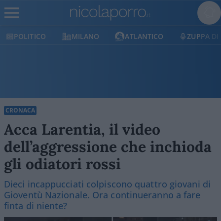
POLITICO
MILANO
ATLANTICO
ZUPPA DI
CRONACA
Acca Larentia, il video
dell’aggressione che inchioda
gli odiatori rossi
Dieci incappucciati colpiscono quattro giovani di
Gioventù Nazionale. Ora continueranno a fare
finta di niente?