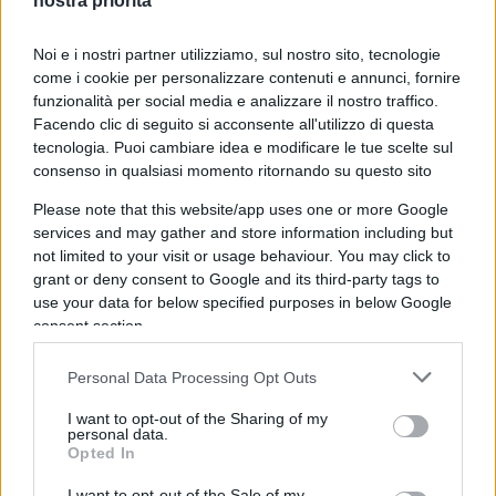
nostra priorità
Anche un uomo tornava al suo nido. E venne
Noi e i nostri partner utilizziamo, sul nostro sito, tecnologie
come i cookie per personalizzare contenuti e annunci, fornire
ucciso anche lui. E restarono le bambole in mano.
funzionalità per social media e analizzare il nostro traffico.
Oggetti muti davanti a un dolore che non ha più
Facendo clic di seguito si acconsente all'utilizzo di questa
parole.
tecnologia. Puoi cambiare idea e modificare le tue scelte sul
consenso in qualsiasi momento ritornando su questo sito
Pascoli non racconta la morte. Racconta chi resta
Please note that this website/app uses one or more Google
services and may gather and store information including but
ad aspettare.
not limited to your visit or usage behaviour. You may click to
grant or deny consent to Google and its third-party tags to
use your data for below specified purposes in below Google
Chi non sa.
consent section.
Chi non può difendersi dal sapere.
Personal Data Processing Opt Outs
I want to opt-out of the Sharing of my
Oggi la scena è la stessa. Solo che abbiamo perso
personal data.
Opted In
il silenzio.
I want to opt-out of the Sale of my