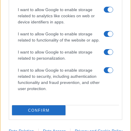
Dall’altra chi guarda senza sentire.
I want to allow Google to enable storage
related to analytics like cookies on web or
device identifiers in apps.
E in mezzo una frase che non dovrebbe esistere:
I want to allow Google to enable storage
“Questa è morta.”
related to functionality of the website or app.
I want to allow Google to enable storage
Non è cronaca.
related to personalization.
I want to allow Google to enable storage
È il livello di un’epoca.
related to security, including authentication
functionality and fraud prevention, and other
user protection.
E davanti a questo video si prova qualcosa di
antico. Una reazione istintiva. Rabbia.
Disgusto. Il desiderio di restituire male al
CONFIRM
male.