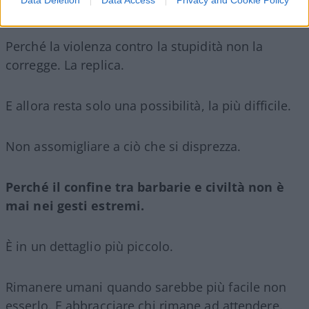
Data Deletion
Data Access
Privacy and Cookie Policy
Ma è proprio lì che finisce la civiltà.
Perché la violenza contro la stupidità non la
corregge. La replica.
E allora resta solo una possibilità, la più difficile.
Non assomigliare a ciò che si disprezza.
Perché il confine tra barbarie e civiltà non è
mai nei gesti estremi.
È in un dettaglio più piccolo.
Rimanere umani quando sarebbe più facile non
esserlo. E abbracciare chi rimane ad attendere.