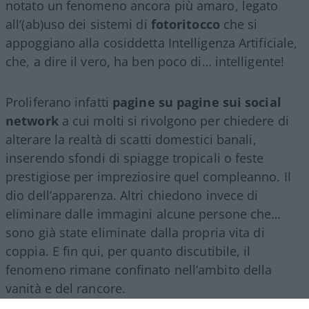
notato un fenomeno ancora più amaro, legato
all’(ab)uso dei sistemi di
fotoritocco
che si
appoggiano alla cosiddetta Intelligenza Artificiale,
che, a dire il vero, ha ben poco di… intelligente!
Proliferano infatti
pagine su pagine sui social
network
a cui molti si rivolgono per chiedere di
alterare la realtà di scatti domestici banali,
inserendo sfondi di spiagge tropicali o feste
prestigiose per impreziosire quel compleanno. Il
dio dell’apparenza. Altri chiedono invece di
eliminare dalle immagini alcune persone che…
sono già state eliminate dalla propria vita di
coppia. E fin qui, per quanto discutibile, il
fenomeno rimane confinato nell’ambito della
vanità e del rancore.