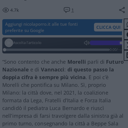
4.7k
1
Aggiungi nicolaporro.it alle tue fonti
CLICCA QUI
preferite su Google
Ascolta l'articolo
0:00
/
--:--
“Sono contento che anche
Morelli
parli di
Futuro
Nazionale
e di
Vannacci
:
di questo passo la
doppia cifra è sempre più vicina
. E poi c’è
Morelli che pontifica su Milano. Sì, proprio
Milano: la città dove, nel 2021, la coalizione
formata da Lega, Fratelli d’Italia e Forza Italia
candidò il pediatra Luca Bernardo e riuscì
nell’impresa di farsi travolgere dalla sinistra già al
primo turno, consegnando la città a Beppe Sala