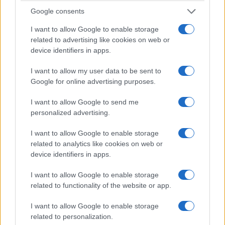
qualcosa di semplice ma, visti i tempi,
Google consents
rivoluzionario. Invece di passare le vacanze
I want to allow Google to enable storage
scrollando su Instagram hanno
costruito un
related to advertising like cookies on web or
banchetto nel cortile di casa
vicino alla piazza
device identifiers in apps.
del paese e hanno messo in vendita
limonata
I want to allow my user data to be sent to
fresca,
caffè, acqua e pasticcini. Lo scopo?
Google for online advertising purposes.
Mettere da parte qualche soldo e comprarsi un
vecchio
Piaggio Ciao
, il motorino che ha fatto
I want to allow Google to send me
personalized advertising.
sognare generazioni intere e che è praticamente
sconosciuto alla maggior parte dei loro coetanei.
I want to allow Google to enable storage
related to analytics like cookies on web or
device identifiers in apps.
I ragazzi si svegliavano anche alle cinque del
mattino per preparare tutto e per guadagnare
I want to allow Google to enable storage
qualche soldino anziché mettere il broncio ai
related to functionality of the website or app.
genitori nel tentativo di farsi dare da loro
I want to allow Google to enable storage
l’ammontare per l’acquisto del Ciao. E stava anche
related to personalization.