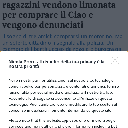
ragazzini vendono limonata
per comprare il Ciao e
vengono denunciati
Il sogno di tre amici: comprarsi un motorino. Ma
un solerte cittadino li segnala alla polizia. Un
esempio di libertà ucciso da regole e burocrazia
di
Alessandro Bonelli
Nicola Porro -
Il rispetto della tua privacy è la
3.6k
28
7 Agosto 2026, 9:30
nostra priorità
Noi e i nostri partner utilizziamo, sul nostro sito, tecnologie
come i cookie per personalizzare contenuti e annunci, fornire
funzionalità per social media e analizzare il nostro traffico.
Facendo clic di seguito si acconsente all'utilizzo di questa
tecnologia. Puoi cambiare idea e modificare le tue scelte sul
consenso in qualsiasi momento ritornando su questo sito
Please note that this website/app uses one or more Google
services and may gather and store information including but