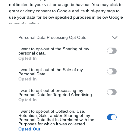
not limited to your visit or usage behaviour. You may click to
grant or deny consent to Google and its third-party tags to
use your data for below specified purposes in below Google
consent section.
Personal Data Processing Opt Outs
I want to opt-out of the Sharing of my
personal data.
Opted In
I want to opt-out of the Sale of my
Personal Data.
Opted In
I want to opt-out of processing my
Personal Data for Targeted Advertising.
Opted In
I want to opt-out of Collection, Use,
A Pradamano, piccola città alle porte di Udine, tre
Retention, Sale, and/or Sharing of my
Personal Data that Is Unrelated with the
amici di 13 e 14 anni (ancora senza smartphone,
Purposes for which it was collected.
Opted Out
complimenti sinceri ai genitori) hanno fatto