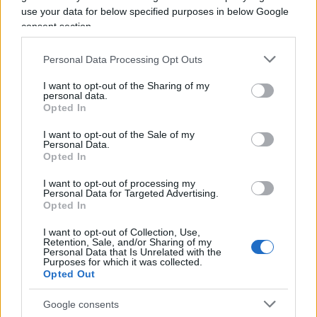
use your data for below specified purposes in below Google
consent section.
Personal Data Processing Opt Outs
I want to opt-out of the Sharing of my
Vannacci e il centrodestra,
personal data.
Opted In
sondaggio clamoroso
I want to opt-out of the Sale of my
Personal Data.
di
Nicola Porro
Opted In
11.6k
25 Luglio 2026, 10:01
I want to opt-out of processing my
Personal Data for Targeted Advertising.
Opted In
I want to opt-out of Collection, Use,
Retention, Sale, and/or Sharing of my
Personal Data that Is Unrelated with the
Purposes for which it was collected.
Opted Out
Google consents