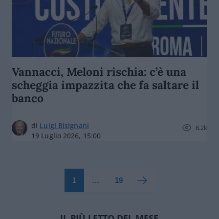
Vannacci, Meloni rischia: c’è una
scheggia impazzita che fa saltare il
banco
di
Luigi Bisignani
8.2k
19 Luglio 2026, 15:00
1
…
19
IL PIÙ LETTO DEL MESE