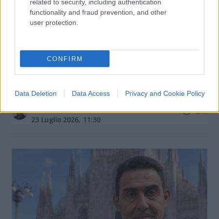
related to security, including authentication
functionality and fraud prevention, and other
user protection.
Meloni cambia tutto, Vannacci
CONFIRM
rilancia: la guerra delle preferenze è
appena iniziata
Data Deletion
Data Access
Privacy and Cookie Policy
di
Salvatore Di Bartolo
5.4k
23 Luglio 2026, 11:30