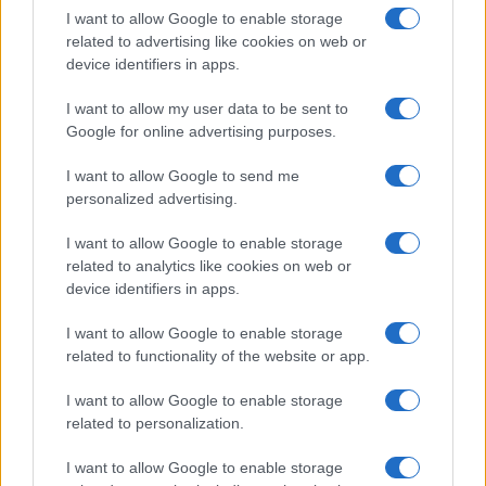
I want to allow Google to enable storage
related to advertising like cookies on web or
device identifiers in apps.
I want to allow my user data to be sent to
Milano, Forza Italia e la doccia
Google for online advertising purposes.
fredda di Bernardo. De Chirico: “Il
partito faccia autocritica”
I want to allow Google to send me
personalized advertising.
di
Andrea Parrino
I want to allow Google to enable storage
3k
24 Luglio 2026, 11:04
related to analytics like cookies on web or
device identifiers in apps.
I want to allow Google to enable storage
related to functionality of the website or app.
I want to allow Google to enable storage
related to personalization.
I want to allow Google to enable storage