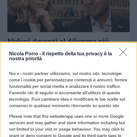
Meloni davanti al dilemma più
difficile: prendere Vannacci o
Nicola Porro -
Il rispetto della tua privacy è la
rischiare di perderlo
nostra priorità
Noi e i nostri partner utilizziamo, sul nostro sito, tecnologie
di
Salvatore Di Bartolo
6k
come i cookie per personalizzare contenuti e annunci, fornire
26 Luglio 2026, 18:00
funzionalità per social media e analizzare il nostro traffico.
Facendo clic di seguito si acconsente all'utilizzo di questa
tecnologia. Puoi cambiare idea e modificare le tue scelte sul
consenso in qualsiasi momento ritornando su questo sito
Please note that this website/app uses one or more Google
services and may gather and store information including but
not limited to your visit or usage behaviour. You may click to
grant or deny consent to Google and its third-party tags to