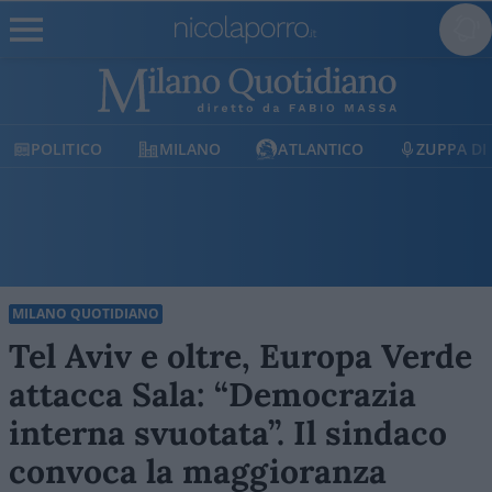
POLITICO
MILANO
ATLANTICO
ZUPPA DI
MILANO QUOTIDIANO
Tel Aviv e oltre, Europa Verde
attacca Sala: “Democrazia
interna svuotata”. Il sindaco
convoca la maggioranza