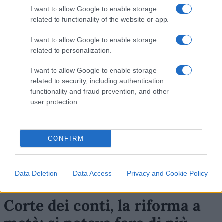
I want to allow Google to enable storage
related to functionality of the website or app.
Nicolaporro.it è anche su Whatsapp. È
sufficiente
cliccare qui
per iscriversi al canale ed
I want to allow Google to enable storage
related to personalization.
essere sempre aggiornati (gratis).
I want to allow Google to enable storage
related to security, including authentication
#GIUSEPPE SALA
#MILANO
#TEL AVIV
#VERDI
functionality and fraud prevention, and other
user protection.
Commenta per primo
CONFIRM
Data Deletion
Data Access
Privacy and Cookie Policy
Corte dei conti, la riforma a