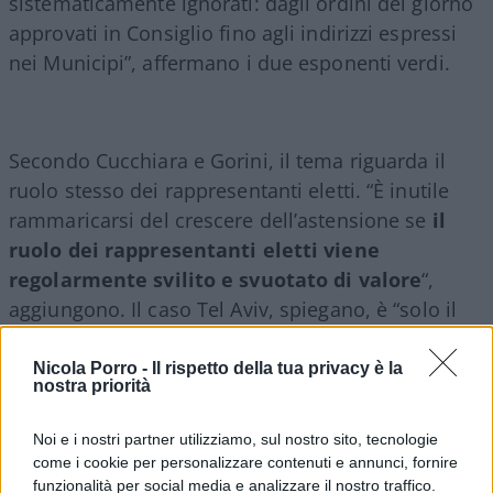
sistematicamente ignorati: dagli ordini del giorno
approvati in Consiglio fino agli indirizzi espressi
nei Municipi”, affermano i due esponenti verdi.
Secondo Cucchiara e Gorini, il tema riguarda il
ruolo stesso dei rappresentanti eletti. “È inutile
rammaricarsi del crescere dell’astensione se
il
ruolo dei rappresentanti eletti viene
regolarmente svilito e svuotato di valore
“,
aggiungono. Il caso Tel Aviv, spiegano, è “solo il
caso più eclatante” perché riguarda “un indirizzo
politico, non una questione amministrativa, che la
Nicola Porro -
Il rispetto della tua privacy è la
nostra priorità
Giunta aveva esplicitamente rimesso nelle mani
dei consiglieri”.
Noi e i nostri partner utilizziamo, sul nostro sito, tecnologie
come i cookie per personalizzare contenuti e annunci, fornire
funzionalità per social media e analizzare il nostro traffico.