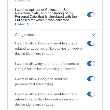
Opted In
Sala prova a ricucire e convoca i
capigruppo: “Un anno è lungo…”
I want to opt-out of Collection, Use,
Retention, Sale, and/or Sharing of my
Personal Data that Is Unrelated with the
Purposes for which it was collected.
Opted Out
Il sindaco Giuseppe Sala prova intanto a ricucire.
Google consents
“
La settimana prossima convocherò i
capigruppo di maggioranza per discutere come
I want to allow Google to enable storage
related to advertising like cookies on web or
migliorare il dialogo fra Consiglio e giunta
device identifiers in apps.
nell’ultimo anno di mandato
“, annuncia. Il tema
del rapporto tra aula e Giunta era stato sollevato
I want to allow my user data to be sent to
anche dal Pd, che aveva chiesto maggiore rispetto
Google for online advertising purposes.
per le decisioni assunte dal Consiglio. Sala
I want to allow Google to send me
ribadisce la volontà di confronto con la
personalized advertising.
maggioranza nel tratto finale del mandato: “
Un
I want to allow Google to enable storage
anno è lungo
, ribadisco il mio impegno al
related to analytics like cookies on web or
confronto con tutti per il massimo rispetto dei
device identifiers in apps.
principi democratici”.