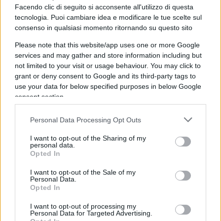
Il nodo del gemellaggio con Tel
Facendo clic di seguito si acconsente all'utilizzo di questa
Aviv
tecnologia. Puoi cambiare idea e modificare le tue scelte sul
consenso in qualsiasi momento ritornando su questo sito
La mozione approvata dal Consiglio comunale
Please note that this website/app uses one or more Google
prevedeva, secondo Europa Verde, una condizione
services and may gather and store information including but
precisa: la violazione della tregua. “Quella
not limited to your visit or usage behaviour. You may click to
grant or deny consent to Google and its third-party tags to
condizione si è verificata”, sostengono Cucchiara e
use your data for below specified purposes in below Google
Gorini. Da qui la critica alla scelta di non dare
consent section.
seguito all’atto votato dall’aula: “
Addurre la
lettera del sindaco di Tel Aviv per non dare
Personal Data Processing Opt Outs
seguito a un atto votato dall’aula è, a tutti gli
I want to opt-out of the Sharing of my
effetti, una forzatura nei confronti del
personal data.
Opted In
Consiglio
“. I due consiglieri annunciano quindi
l’intenzione di ripresentare l’ordine del giorno
I want to opt-out of the Sale of my
Personal Data.
sull’interruzione del gemellaggio: “Non abbiamo
Opted In
intenzione di lasciare le cose come stanno”.
I want to opt-out of processing my
Personal Data for Targeted Advertising.