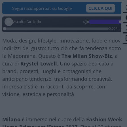
Segui nicolaporro.it su Google
CLICCA QUI
Ascolta l'articolo
0:00
/
--:--
Moda, design, lifestyle, innovazione, food e nuovi
indirizzi del gusto: tutto ciò che fa tendenza sotto
la Madonnina. Questo è
The Milan Show-Biz
, a
cura di
Krystel Lowell
. Uno spazio dedicato a
brand, progetti, luoghi e protagonisti che
anticipano tendenze, trasformando creatività,
impresa e stile in racconti da scoprire, con
visione, estetica e personalità
Milano
è immersa nel cuore della
Fashion Week
Uomo Primavera/Estate 2027
. Fino al 23 giugno