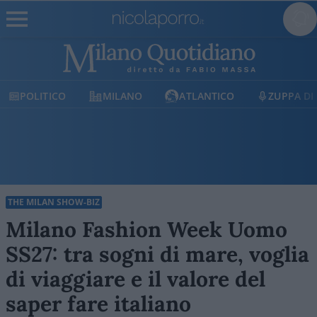
MILANO
ATLANTICO
ZUPPA DI PORRO
E
THE MILAN SHOW-BIZ
Milano Fashion Week Uomo
SS27: tra sogni di mare, voglia
di viaggiare e il valore del
saper fare italiano