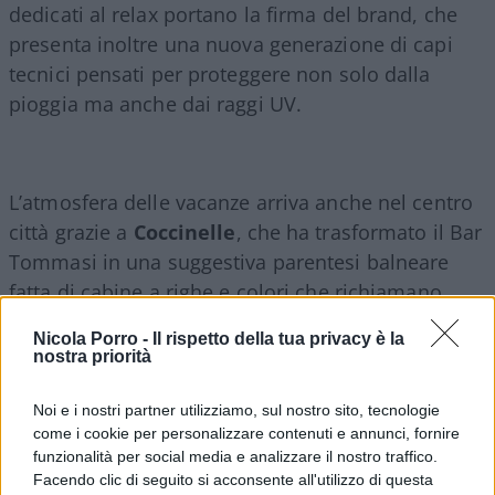
dedicati al relax portano la firma del brand, che
presenta inoltre una nuova generazione di capi
tecnici pensati per proteggere non solo dalla
pioggia ma anche dai raggi UV.
L’atmosfera delle vacanze arriva anche nel centro
città grazie a
Coccinelle
, che ha trasformato il Bar
Tommasi in una suggestiva parentesi balneare
fatta di cabine a righe e colori che richiamano
l’estate mediterranea.
Nicola Porro -
Il rispetto della tua privacy è la
nostra priorità
Il
tema del viaggio
attraversa numerose
Noi e i nostri partner utilizziamo, sul nostro sito, tecnologie
collezioni. Canali porta in scena un elegante
come i cookie per personalizzare contenuti e annunci, fornire
nomadismo contemporaneo con ambientazioni
funzionalità per social media e analizzare il nostro traffico.
che evocano percorsi tra India, Africa, Grecia e
Facendo clic di seguito si acconsente all'utilizzo di questa