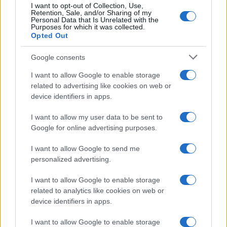
latinoamericana all’interno di una ex fabbrica di
I want to opt-out of Collection, Use,
Retention, Sale, and/or Sharing of my
via Padova, trasformata in un quartiere popolare
Personal Data that Is Unrelated with the
Purposes for which it was collected.
fatto di fiori, frutta e barberie tradizionali.
Opted Out
Google consents
La settimana milanese alterna nomi storici e
I want to allow Google to enable storage
related to advertising like cookies on web or
nuove energie creative. Tra gli appuntamenti più
device identifiers in apps.
attesi figurano le sfilate di
Prada
,
Dolce&Gabbana
,
Paul Smith
,
Ralph Lauren
e
I want to allow my user data to be sent to
Google for online advertising purposes.
Giorgio Armani
,
Philipp Plein
, mentre
Thom
Browne
firma uno dei debutti più importanti di
I want to allow Google to send me
questa edizione. Accanto ai grandi brand trovano
personalized advertising.
spazio anche nuove voci del menswear
I want to allow Google to enable storage
contemporaneo come
Garcias, Martin Quad e
related to analytics like cookies on web or
Shinyakozuka
, a conferma della volontà della
device identifiers in apps.
Camera Nazionale della Moda Italiana di favorire il
I want to allow Google to enable storage
ricambio generazionale e la sperimentazione