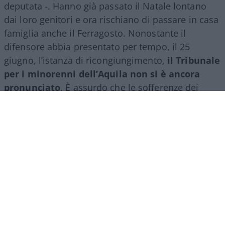
deputata -. Hanno già passato il Natale lontano
dai loro genitori e ora rischiano di passare in casa
famiglia anche il Ferragosto. Nonostante il
difensore abbia presentato per tempo, il 25
giugno, l’istanza di ricongiungimento,
il Tribunale
per i minorenni dell’Aquila non si è ancora
pronunciato
. È assurdo che le sofferenze dei
piccoli Trevallion, oltre che di papà Nathan e
mamma Catherine, debbano essere prolungate
oltre ogni limite ragionevole. A quanto risulta –
conclude la Brambilla – è scaduto anche il termine
per la presentazione di memorie. Manca solo la
decisione del tribunale”.