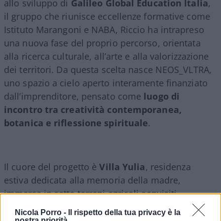
allo sviluppo di
Galileo Global Education Italia
,
il gruppo che riunisce eccellenze formative come
Istituto Marangoni e NABA, Riccio ha intrapreso
una nuova fase del proprio percorso, orientata
alla ricerca culturale, all’arte e alla valorizzazione
dei territori. Da questa scelta nasce NEOS_VLTRA,
uno spazio a cielo aperto interamente finanziato
dall’imprenditore, pensato come
luogo di
incontro tra creatività contemporanea,
botanica e riflessione spirituale
.
Il cuore del progetto è
Villa Yulia
, residenza
estiva dedicata alla memoria della madre,
immersa in sette terreni agricoli acquisiti
progressivamente negli ultimi anni nel territorio di
Nicola Porro -
Il rispetto della tua privacy è la
Vittoria
. Qui prende vita la prima esposizione del
nostra priorità