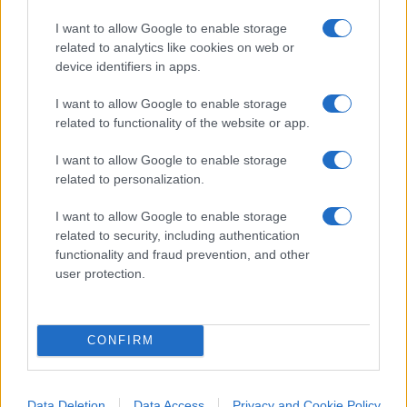
Patrocinata dal
Comune di Vittoria
, la mostra
I want to allow Google to enable storage
invita il visitatore a vivere
un’esperienza
related to analytics like cookies on web or
immersiva nella natura e nell’arte
. Un
device identifiers in apps.
itinerario pensato per rallentare il ritmo
I want to allow Google to enable storage
quotidiano e favorire una riconnessione con ciò
related to functionality of the website or app.
che è essenziale: da un lato l’elevazione dello
spirito attraverso l’estetica delle opere, dall’altro il
I want to allow Google to enable storage
related to personalization.
ritorno alla dimensione terrestre e vitale della
botanica autoctona.
I want to allow Google to enable storage
related to security, including authentication
functionality and fraud prevention, and other
L’evoluzione del percorso
user protection.
personale di Roberto Riccio
CONFIRM
La nascita di NEOS_VLTRA rappresenta anche
l’evoluzione del percorso personale di Roberto
Data Deletion
Data Access
Privacy and Cookie Policy