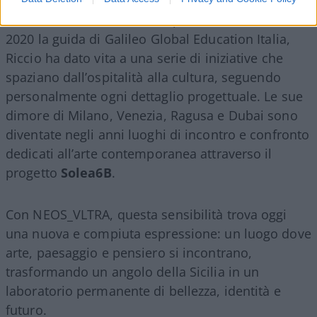
Riccio, figura da sempre guidata dalla
ricerca del
bello e del “ben fatto”
. Dopo aver lasciato nel
2020 la guida di Galileo Global Education Italia,
Riccio ha dato vita a una serie di iniziative che
spaziano dall’ospitalità alla cultura, seguendo
personalmente ogni dettaglio progettuale. Le sue
dimore di Milano, Venezia, Ragusa e Dubai sono
diventate negli anni luoghi di incontro e confronto
dedicati all’arte contemporanea attraverso il
progetto
Solea6B
.
Con NEOS_VLTRA, questa sensibilità trova oggi
una nuova e compiuta espressione: un luogo dove
arte, paesaggio e pensiero si incontrano,
trasformando un angolo della Sicilia in un
laboratorio permanente di bellezza, identità e
futuro.