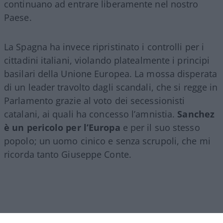
continuano ad entrare liberamente nel nostro
Paese.
La Spagna ha invece ripristinato i controlli per i
cittadini italiani, violando platealmente i principi
basilari della Unione Europea. La mossa disperata
di un leader travolto dagli scandali, che si regge in
Parlamento grazie al voto dei secessionisti
catalani, ai quali ha concesso l’amnistia.
Sanchez
è un pericolo per l’Europa
e per il suo stesso
popolo; un uomo cinico e senza scrupoli, che mi
ricorda tanto Giuseppe Conte.