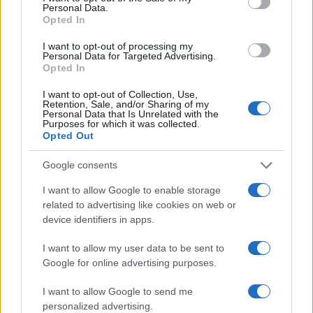
Personal Data.
Presenze permanenti e irripetibili
Opted In
in relazione ai diversi luoghi del
I want to opt-out of processing my
Comune
Personal Data for Targeted Advertising.
Opted In
I want to opt-out of Collection, Use,
Retention, Sale, and/or Sharing of my
Ogni installazione nasce in relazione diretta con il
Personal Data that Is Unrelated with the
Purposes for which it was collected.
luogo che la ospita, diventando una presenza
Opted Out
permanente e irripetibile. Pittura, scultura, land
art e arte sacra convivono in un percorso che
Google consents
intreccia memoria e contemporaneità, tradizioni
I want to allow Google to enable storage
popolari e ricerca estetica, spiritualità e umanità.
related to advertising like cookies on web or
device identifiers in apps.
Un racconto corale
che restituisce la complessità
dell’identità siciliana e la sua capacità di
I want to allow my user data to be sent to
rinnovarsi senza perdere il legame con le proprie
Google for online advertising purposes.
radici.
I want to allow Google to send me
personalized advertising.