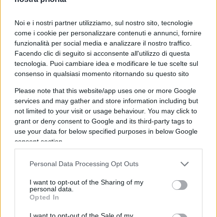
parco, intitolata “
Beyond the Wall / Oltre il
Noi e i nostri partner utilizziamo, sul nostro sito, tecnologie
Muro
”, un percorso artistico che si sviluppa
come i cookie per personalizzare contenuti e annunci, fornire
attorno a un monumentale recinto brutalista in
funzionalità per social media e analizzare il nostro traffico.
calcestruzzo, concepito come simbolo di
Facendo clic di seguito si acconsente all'utilizzo di questa
protezione, raccoglimento e generazione di uno
tecnologia. Puoi cambiare idea e modificare le tue scelte sul
consenso in qualsiasi momento ritornando su questo sito
spazio interiore.
Please note that this website/app uses one or more Google
services and may gather and store information including but
Il
muro
non rappresenta una barriera, ma un
not limited to your visit or usage behaviour. You may click to
elemento capace di definire e custodire un
luogo
grant or deny consent to Google and its third-party tags to
di contemplazione
. È proprio da questa struttura
use your data for below specified purposes in below Google
consent section.
che prendono forma le opere site-specific
realizzate da artisti italiani e internazionali,
Personal Data Processing Opt Outs
chiamati a
dialogare con il paesaggio e con i
I want to opt-out of the Sharing of my
materiali identitari
della Sicilia iblea: pietra
personal data.
lavica, terra rossa, ulivi secolari e mandorli.
Opted In
I want to opt-out of the Sale of my