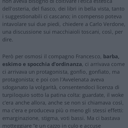
non aveva bisogno di coltivare l’etica estetica
dell’osteria, del fiasco, dei libri in bella vista, tanto
i suggestionabili ci cascano; in compenso poteva
intavolare sui due piedi, chiedere a Carlo Verdone,
una discussione sui macchiaioli toscani, così, per
dire.
Però per osmosi il compagno Francesco,
barba,
eskimo e spocchia d’ordinanza
, ci arrivava come
ci arrivava un protagonista, gonfio, gonfiato, ma
protagonista; e poi con l’Avvelenata aveva
sdoganato la volgarità, consentendoci licenza di
turpiloquio sotto la patina colta: guardate, il woke
c’era anche allora, anche se non si chiamava così,
ma c’era e produceva più o meno gli stessi effetti:
emarginazione, stigma, voti bassi. Ma ci bastava
motteggiare “e un cazzo in culo e accuse