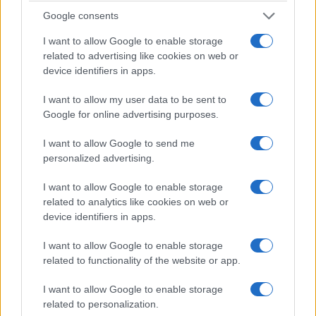
esaltati.
Google consents
I want to allow Google to enable storage
Guccini, come i colleghi di militanza, era uno che
related to advertising like cookies on web or
doveva la sua fortuna cantautorale e poi di
device identifiers in apps.
scrittore alla
perfetta macchina cultural
I want to allow my user data to be sent to
egemonica del PCI
con le sue ARCI, le feste
Google for online advertising purposes.
dell’Unità, l’oliato circuito dei concerti e della
promozione ideologizzata, e per tutti gli anni
I want to allow Google to send me
Settanta quel cantare in eskimo aveva funzionato
personalized advertising.
bene, serviva al partito, la sottocultura canterina
I want to allow Google to enable storage
s’incaricava, calando dall’alto la pessima
related to analytics like cookies on web or
pubblicistica rivoluzionaria di riferimento, di
device identifiers in apps.
coltivare il campo della contestazione giovanile,
I want to allow Google to enable storage
possibilmente lasciandolo nell’alveo del PCI
related to functionality of the website or app.
contro le derive estremistiche; Guccini e gli altri
I want to allow Google to enable storage
non sono mai usciti da una fedeltà opportunistica,
related to personalization.
se arrivavano agli scazzi con le mille forme di