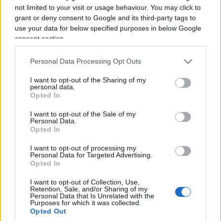
not limited to your visit or usage behaviour. You may click to
grant or deny consent to Google and its third-party tags to
use your data for below specified purposes in below Google
consent section.
Nessuno più distante, più incompatibile del
Personal Data Processing Opt Outs
compagno Guccini,
epitome del comunista
ortodosso fino all’ipocrisia, uno che fa una
I want to opt-out of the Sharing of my
personal data.
canzone per raccontare l’invasione di Praga ma
Opted In
non nomina mai l’invasore sovietico, ne fa una per
I want to opt-out of the Sale of my
piangere Auschwitz e fa in modo che tutti
Personal Data.
capiscano che è una metafora, il nazismo male
Opted In
eterno per la destra, senza distinzioni, senza
I want to opt-out of processing my
Personal Data for Targeted Advertising.
ricordare che l’antisemitismo moderno Hitler lo
Opted In
prende pari pari da Stalin, da Marx.
L’archetipo
dei cantautori “impegnati” nella propaganda
,
I want to opt-out of Collection, Use,
Retention, Sale, and/or Sharing of my
in un modo superficiale, povero di contenuti e di
Personal Data that Is Unrelated with the
Purposes for which it was collected.
profondità, che poteva andar bene per i liceali
Opted Out