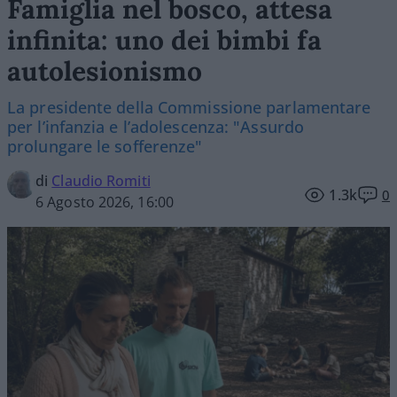
Famiglia nel bosco, attesa
infinita: uno dei bimbi fa
autolesionismo
La presidente della Commissione parlamentare
per l’infanzia e l’adolescenza: "Assurdo
prolungare le sofferenze"
di
Claudio Romiti
1.3k
0
6 Agosto 2026, 16:00