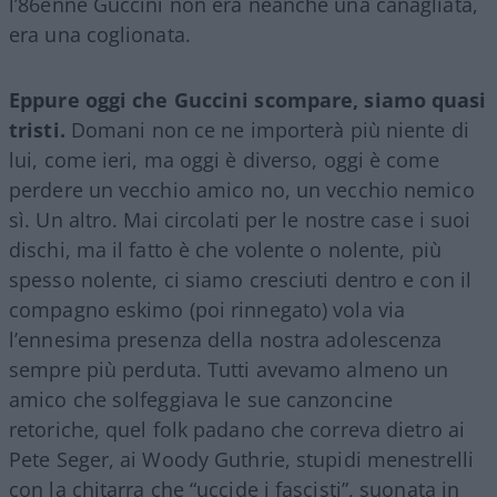
l’86enne Guccini non era neanche una canagliata,
era una coglionata.
Eppure oggi che Guccini scompare, siamo quasi
tristi.
Domani non ce ne importerà più niente di
lui, come ieri, ma oggi è diverso, oggi è come
perdere un vecchio amico no, un vecchio nemico
sì. Un altro. Mai circolati per le nostre case i suoi
dischi, ma il fatto è che volente o nolente, più
spesso nolente, ci siamo cresciuti dentro e con il
compagno eskimo (poi rinnegato) vola via
l’ennesima presenza della nostra adolescenza
sempre più perduta. Tutti avevamo almeno un
amico che solfeggiava le sue canzoncine
retoriche, quel folk padano che correva dietro ai
Pete Seger, ai Woody Guthrie, stupidi menestrelli
con la chitarra che “uccide i fascisti”, suonata in