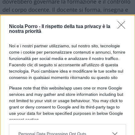
dovrebbero governare la formazione e il controllo
del corpo docente. Il docente si forma, insegna e
si giudica dentro circuiti locali chiusi, senza che
alcun organo terzo certifichi la comparabilità dei
Nicola Porro -
Il rispetto della tua privacy è la
nostra priorità
metri di valutazione tra un istituto e l’altro. Una
macchina che promuove se stessa nella quasi
Noi e i nostri partner utilizziamo, sul nostro sito, tecnologie
totalità dei casi non vigila ma si assolve.
come i cookie per personalizzare contenuti e annunci, fornire
funzionalità per social media e analizzare il nostro traffico.
Facendo clic di seguito si acconsente all'utilizzo di questa
tecnologia. Puoi cambiare idea e modificare le tue scelte sul
consenso in qualsiasi momento ritornando su questo sito
Please note that this website/app uses one or more Google
services and may gather and store information including but
not limited to your visit or usage behaviour. You may click to
grant or deny consent to Google and its third-party tags to
use your data for below specified purposes in below Google
consent section.
Personal Data Processing Opt Outs