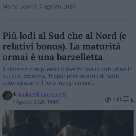
Marco Leardi, 7 agosto 2026
Più lodi al Sud che al Nord (e
relativi bonus). La maturità
ormai è una barzelletta
Il sistema non premia il merito ma la latitudine in
cui ci si diploma. Troppi prof interni: di fatto
auto-valutano il loro insegnamento
di
Giulio Alfredo Galetti
1.8k
6
7 Agosto 2026, 18:00