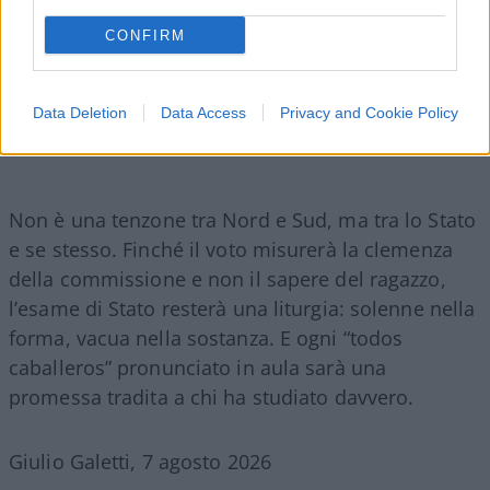
CONFIRM
Data Deletion
Data Access
Privacy and Cookie Policy
Non è una tenzone tra Nord e Sud, ma tra lo Stato
e se stesso. Finché il voto misurerà la clemenza
della commissione e non il sapere del ragazzo,
l’esame di Stato resterà una liturgia: solenne nella
forma, vacua nella sostanza. E ogni “todos
caballeros” pronunciato in aula sarà una
promessa tradita a chi ha studiato davvero.
Giulio Galetti, 7 agosto 2026