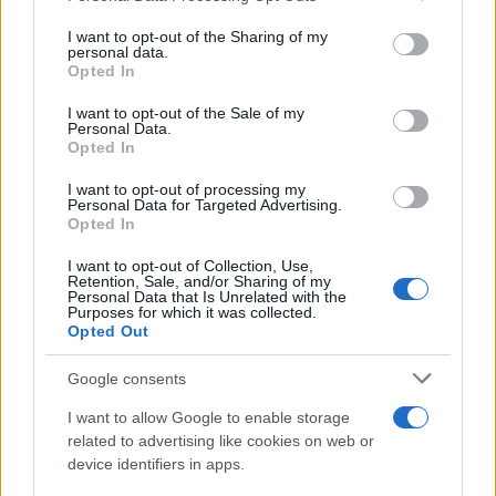
I want to opt-out of the Sharing of my
personal data.
Nessuno presidia l’omogeneità del giudizio e
Opted In
questo traligna in arbitrio, con l’albagia di
chi
I want to opt-out of the Sale of my
scambia l’indulgenza per generosità
Personal Data.
Opted In
pedagogica
. Così il diploma cessa di attestare un
livello e certifica per paradosso, la latitudine in cui
I want to opt-out of processing my
Personal Data for Targeted Advertising.
lo si è conseguito.
Opted In
I want to opt-out of Collection, Use,
La sperequazione
Retention, Sale, and/or Sharing of my
Personal Data that Is Unrelated with the
Purposes for which it was collected.
Qui la difformità cessa di essere accademica. Il
Opted Out
100 e la lode non sono orpelli estetici ma
Google consents
dischiudono l’Albo Nazionale delle Eccellenze, gli
esoneri dalle tasse universitarie, le borse di
I want to allow Google to enable storage
related to advertising like cookies on web or
studio, la Carta del Merito da 500 euro. Chi è
device identifiers in apps.
valutato con severità paga due volte: perde il