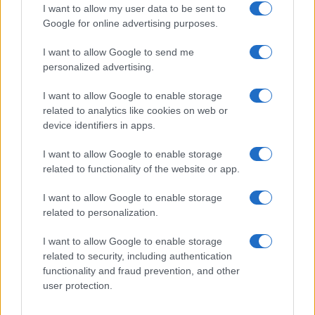
riconoscimento e finanzia, con il proprio rigore, la
I want to allow my user data to be sent to
Google for online advertising purposes.
munificenza altrui.
Lo studente scrupoloso del
Nord, fermato a un 98 misurato col bilancino,
I want to allow Google to send me
resta a mani vuote
; il coetaneo gratificato da
personalized advertising.
una commissione prodiga incassa bonus e
I want to allow Google to enable storage
precedenze. E quei benefici non piovono dal cielo:
related to analytics like cookies on web or
attingono a fondi contingentati, per cui il
device identifiers in apps.
vantaggio immeritato di uno diventa il diritto
I want to allow Google to enable storage
negato di un altro. La meritocrazia, invocata come
related to functionality of the website or app.
totem, viene capovolta nel suo contrario:
premia
la larghezza del giudicante e non la
I want to allow Google to enable storage
related to personalization.
competenza del giudicato
.
I want to allow Google to enable storage
related to security, including authentication
functionality and fraud prevention, and other
user protection.