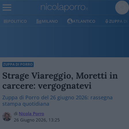
POLITICO
MILANO
ATLANTICO
ZUPPA DI
ZUPPA DI PORRO
Strage Viareggio, Moretti in
carcere: vergognatevi
Zuppa di Porro del 26 giugno 2026: rassegna
stampa quotidiana
di
Nicola Porro
26 Giugno 2026, 13:25