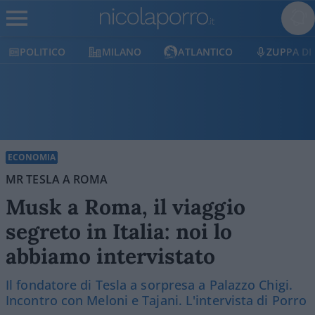
MILANO
ATLANTICO
ZUPPA DI PORRO
E
ECONOMIA
MR TESLA A ROMA
Musk a Roma, il viaggio
segreto in Italia: noi lo
abbiamo intervistato
Il fondatore di Tesla a sorpresa a Palazzo Chigi.
Incontro con Meloni e Tajani. L'intervista di Porro