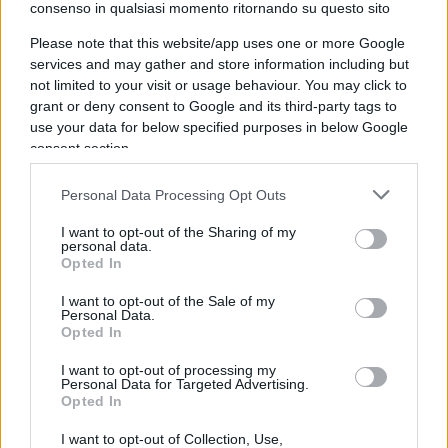
consenso in qualsiasi momento ritornando su questo sito
quanto fatto da
Starlink
per l’Emilia Romagna:
Please note that this website/app uses one or more Google
dopo
l’alluvione
, l’azienda ha garantito
services and may gather and store information including but
connettività agli ospedali, alle forze dell’ordine e
not limited to your visit or usage behaviour. You may click to
alle piccole e medie imprese piegate dal fango.
grant or deny consent to Google and its third-party tags to
use your data for below specified purposes in below Google
Un po’ come fatto con l’Ucraina
, quando la
consent section.
società da 1,5 milioni di clienti in tutto il mondo
ha messo a disposizione la sua costellazione di
Personal Data Processing Opt Outs
satelliti per rispondere all’invasione russa.
I want to opt-out of the Sharing of my
personal data.
Opted In
Genio assoluto, difficilmente inquadrabile, quasi
I want to opt-out of the Sale of my
Personal Data.
anarcoide,
Elon Musk
in Italia è passato
Opted In
dall’essere raccontato come un visionario a una
I want to opt-out of processing my
sorta di corpo estraneo al progressismo. Basti
Personal Data for Targeted Advertising.
Opted In
pensare agli ultimi tentativi spaziali di
SpaceX
.
Parliamo dell’unica azienda che produce razzi
I want to opt-out of Collection, Use,