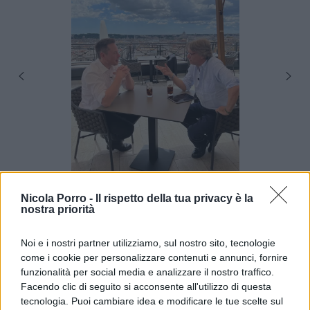
Ne avranno discusso con Meloni? Con
Tajani
sì.
Nicola Porro -
Il rispetto della tua privacy è la
nostra priorità
“Abbiamo parlato di tante cose, di cybersicurezza,
di spazio, di Twitter, di libertà dell’informazione, di
Noi e i nostri partner utilizziamo, sul nostro sito, tecnologie
politica industriale, di auto elettriche – ha
come i cookie per personalizzare contenuti e annunci, fornire
spiegato il vicepremir – E gli ho detto che l’Italia è
funzionalità per social media e analizzare il nostro traffico.
Facendo clic di seguito si acconsente all'utilizzo di questa
il miglior Paese in Europa per investire”. Di sicuro
tecnologia. Puoi cambiare idea e modificare le tue scelte sul
qualcuno porgerà a Musk i ringraziamenti per