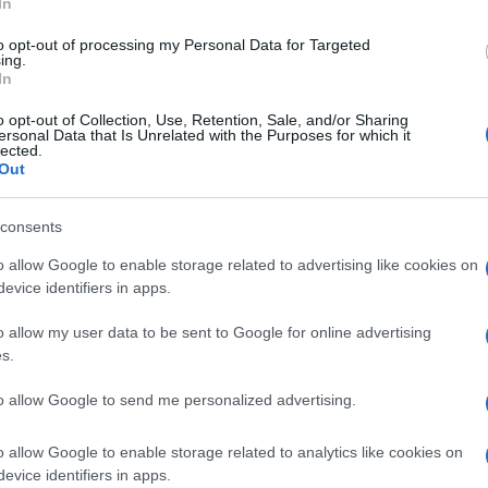
In
to opt-out of processing my Personal Data for Targeted
 propria riflessione
Nicola Porro
nel suo
ing.
intenzioni. I danni del buonismo” (edito da
In
 che si terrà online per iniziativa di Free
o opt-out of Collection, Use, Retention, Sale, and/or Sharing
questo indirizzo
.
ersonal Data that Is Unrelated with the Purposes for which it
lected.
Out
be si terrà la seconda puntata della
Cattedra
consents
otagonisti della società contemporanea a
tiche del pubblico. Un po’ come faceva il
o allow Google to enable storage related to advertising like cookies on
rcostanze tragiche – quando andava nei
evice identifiers in apps.
iero unico progressista.
o allow my user data to be sent to Google for online advertising
s.
to allow Google to send me personalized advertising.
l libro, clicca qui
o allow Google to enable storage related to analytics like cookies on
evice identifiers in apps.
e sue tesi contro l’obbligo vaccinale, in