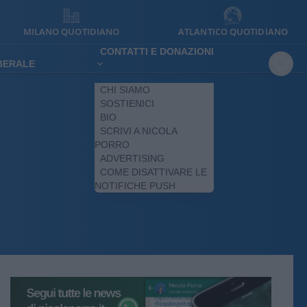
MILANO QUOTIDIANO
ATLANTICO QUOTIDIANO
CONTATTI E DONAZIONI
IBERALE
CHI SIAMO
SOSTIENICI
BIO
SCRIVI A NICOLA
PORRO
ADVERTISING
COME DISATTIVARE LE
NOTIFICHE PUSH