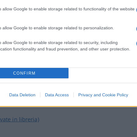
emy permetterà di confrontarsi con le tante
o allow Google to enable storage related to functionality of the website
uo lavoro: dal fisco al femminismo,
woke, dall’ideologia euroburocratica al
o allow Google to enable storage related to personalization.
o allow Google to enable storage related to security, including
cation functionality and fraud prevention, and other user protection.
modo
Porro
motiva quanto ha scritto nel suo
replica a tesi lontane dalle sue. Sarà anche
CONFIRM
 di
un libro che merita di essere letto
,
 ancora imperanti.
Data Deletion
Data Access
Privacy and Cookie Policy
ate in libreria)