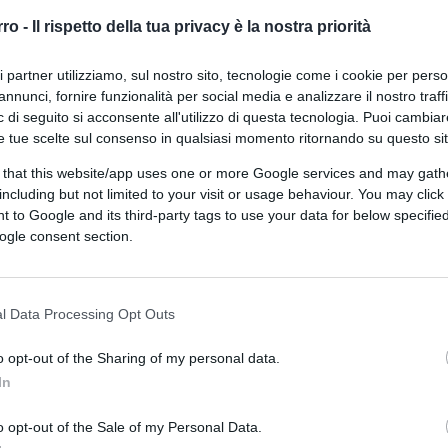
rro -
Il rispetto della tua privacy è la nostra priorità
ri partner utilizziamo, sul nostro sito, tecnologie come i cookie per pers
annunci, fornire funzionalità per social media e analizzare il nostro traff
 tramite Canva.com
 di seguito si acconsente all'utilizzo di questa tecnologia. Puoi cambiar
e tue scelte sul consenso in qualsiasi momento ritornando su questo si
ferite su Google
CLICCA QUI
 that this website/app uses one or more Google services and may gath
including but not limited to your visit or usage behaviour. You may click 
 to Google and its third-party tags to use your data for below specifi
ogle consent section.
0:00
/
--:--
icità pubblica, come insegnava Adam Smith, è
l Data Processing Opt Outs
n sorrette da una corretta comprensione
o di regole dimentico dei principi
o opt-out of the Sharing of my personal data.
narci
nel peggiore dei mondi possibili
. O
In
ra ingiustizie e miseria.
o opt-out of the Sale of my Personal Data.