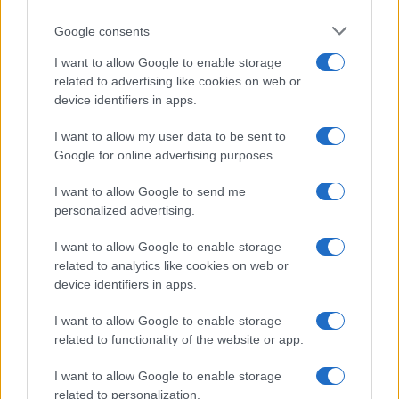
Google consents
I want to allow Google to enable storage
C’è poi
un tema di principio
: l’abbonamento è un
related to advertising like cookies on web or
device identifiers in apps.
contratto, non una proprietà piena ed è dunque
legittimo che preveda condizioni d’uso, comprese
I want to allow my user data to be sent to
quelle legate al rinnovo. Ma la libertà contrattuale
Google for online advertising purposes.
del tifoso — decidere se andare o meno alla
I want to allow Google to send me
partita — non dovrebbe essere sacrificata
personalized advertising.
sull’altare di un problema che riguarda una
minoranza di speculatori.
I want to allow Google to enable storage
related to analytics like cookies on web or
device identifiers in apps.
Ivan Mazzoletti, 6 agosto 2026
I want to allow Google to enable storage
related to functionality of the website or app.
I want to allow Google to enable storage
related to personalization.