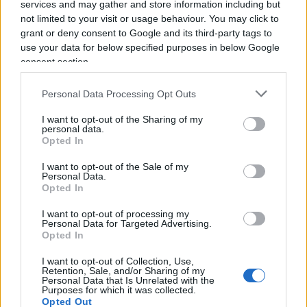
services and may gather and store information including but
sistematicamente rivendendo il proprio posto ai
not limited to your visit or usage behaviour. You may click to
match più attesi e chi, semplicemente, non può
grant or deny consent to Google and its third-party tags to
essere presente per lavoro, salute o altri impegni
use your data for below specified purposes in below Google
legittimi. Perdere il diritto di rinnovo è una
consent section.
sanzione meno drastica del ritiro immediato, ma
Personal Data Processing Opt Outs
resta comunque una sanzione e il rischio è che
colpisca il tifoso onesto tanto quanto lo
I want to opt-out of the Sharing of my
personal data.
speculatore.
Opted In
I want to opt-out of the Sale of my
Personal Data.
Opted In
I want to opt-out of processing my
Personal Data for Targeted Advertising.
Opted In
I want to opt-out of Collection, Use,
Retention, Sale, and/or Sharing of my
Personal Data that Is Unrelated with the
Purposes for which it was collected.
Opted Out