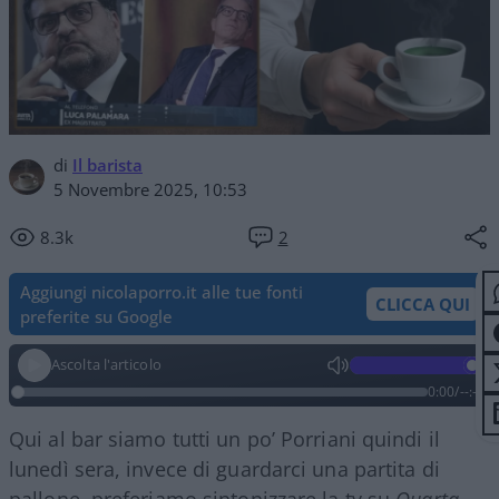
di
Il barista
5 Novembre 2025, 10:53
8.3k
2
Aggiungi nicolaporro.it alle tue fonti
CLICCA QUI
preferite su Google
Ascolta l'articolo
0:00
/
--:--
Qui al bar siamo tutti un po’ Porriani quindi il
lunedì sera, invece di guardarci una partita di
pallone, preferiamo sintonizzare la tv su
Quarta