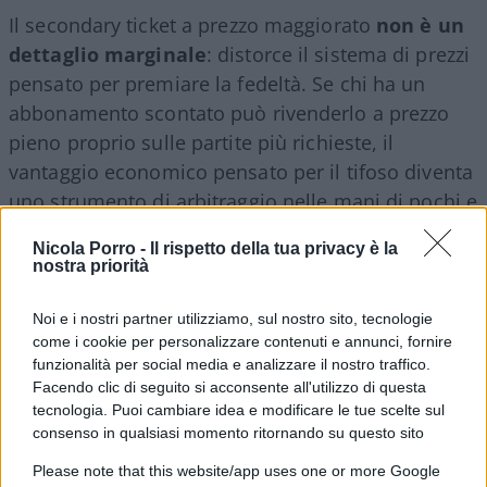
Il secondary ticket a prezzo maggiorato
non è un
dettaglio marginale
: distorce il sistema di prezzi
pensato per premiare la fedeltà. Se chi ha un
abbonamento scontato può rivenderlo a prezzo
pieno proprio sulle partite più richieste, il
vantaggio economico pensato per il tifoso diventa
uno strumento di arbitraggio nelle mani di pochi e
la società perde ricavi che altrimenti incasserebbe
Nicola Porro -
Il rispetto della tua privacy è la
direttamente attraverso la vendita ufficiale dei
nostra priorità
biglietti. Da questo punto di vista, il tentativo di
tutelarsi può essere comprensibile.
Noi e i nostri partner utilizziamo, sul nostro sito, tecnologie
come i cookie per personalizzare contenuti e annunci, fornire
funzionalità per social media e analizzare il nostro traffico.
Il chiarimento di Suwarso attenua la misura, ma
Facendo clic di seguito si acconsente all'utilizzo di questa
non ne cambia la sostanza
: una soglia rigida di
tecnologia. Puoi cambiare idea e modificare le tue scelte sul
consenso in qualsiasi momento ritornando su questo sito
assenze — tre, secondo la prima formulazione —
continua a non distinguere tra chi specula
Please note that this website/app uses one or more Google