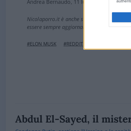
Andrea Bernaudo, 11 luglio 2025
authenti
Nicolaporro.it è anche su Whatsapp. È suffi
essere sempre aggiornati (gratis).
#ELON MUSK
#REDDITO CITTADINANZA
Abdul El-Sayed, il miste