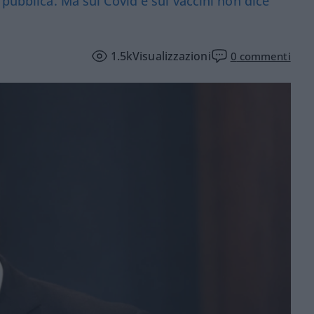
 pubblica. Ma sul Covid e sui vaccini non dice
1.5k
Visualizzazioni
0
commenti