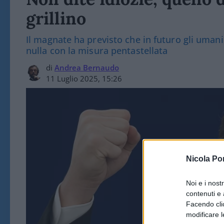
grillino
Il magnate ha previsto che in futuro gli umani 
nulla con la misura pentastellata
di
Andrea Bernaudo
11 Luglio 2025, 15:26
Nicola Po
Noi e i nost
contenuti e 
Facendo clic
modificare l