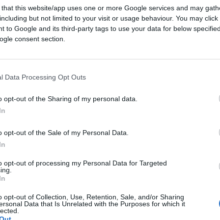
 that this website/app uses one or more Google services and may gath
including but not limited to your visit or usage behaviour. You may click 
 to Google and its third-party tags to use your data for below specifi
ogle consent section.
l Data Processing Opt Outs
o opt-out of the Sharing of my personal data.
In
CLICCA QUI
o opt-out of the Sale of my Personal Data.
In
0:00
/
--:--
to opt-out of processing my Personal Data for Targeted
ing.
In
li umani non avranno bisogno di lavorare
l’IA e i robot. E da qui per evitare crisi
o opt-out of Collection, Use, Retention, Sale, and/or Sharing
ersonal Data that Is Unrelated with the Purposes for which it
rsal high income” – un reddito elevato
lected.
Out