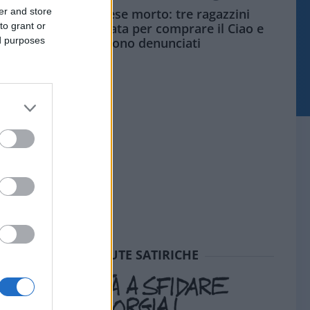
er and store
Siamo un Paese morto: tre ragazzini
to grant or
vendono limonata per comprare il Ciao e
ed purposes
vengono denunciati
SEDUTE SATIRICHE