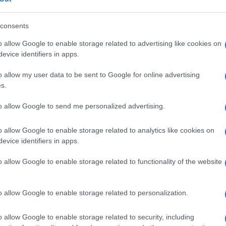
altri umani, ma di IA e robot.
consents
 di cittadinanza di Grillo
mi pare un
o allow Google to enable storage related to advertising like cookies on
evice identifiers in apps.
care Musk sul fronte liberista e libertario.
ensore di Musk, ma ad oggi egli prima è stato
o allow my user data to be sent to Google for online advertising
ump per la manovra a debito fatta approvare
s.
nte affatto liberista, come la politica sui
to allow Google to send me personalized advertising.
o allow Google to enable storage related to analytics like cookies on
evice identifiers in apps.
catura di Musk
come politico mi pare
senza bavaglio il sistema che sta
o allow Google to enable storage related to functionality of the website
o anche in Usa, e per ora lo sta facendo sul
ire se andrà avanti davvero. Stiamo all’oggi.
o allow Google to enable storage related to personalization.
o allow Google to enable storage related to security, including