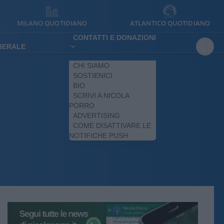
MILANO QUOTIDIANO
ATLANTICO QUOTIDIANO
CONTATTI E DONAZIONI
IBERALE
CHI SIAMO
SOSTIENICI
BIO
SCRIVI A NICOLA
PORRO
ADVERTISING
COME DISATTIVARE LE
NOTIFICHE PUSH