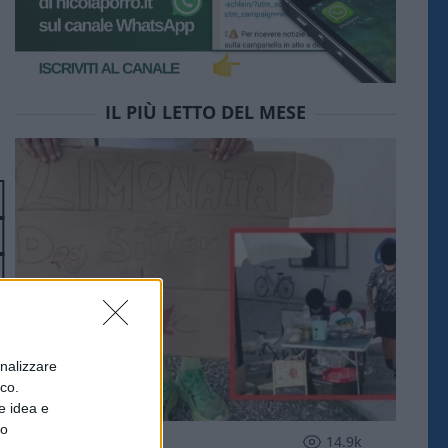
IL PIÙ LETTO DEL MESE
onalizzare
ico.
e idea e
to
SOCIETÀ
14.9k