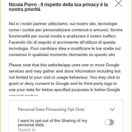
E perché gli Usa ci considerano dei parassiti,
Nicola Porro -
Il rispetto della tua privacy è la
nostra priorità
come ha detto DJ Vance e Trump? Perché
contribuiamo poco a un bilancio che viene
Noi e i nostri partner utilizziamo, sul nostro sito, tecnologie
utilizzato per difendere l’Europa, non l’America, e
come i cookie per personalizzare contenuti e annunci, fornire
su questo hanno perfettamente ragione tutti i
funzionalità per social media e analizzare il nostro traffico.
Facendo clic di seguito si acconsente all'utilizzo di questa
Presidenti americani. La differenza è che Trump e
tecnologia. Puoi cambiare idea e modificare le tue scelte sul
Vance questo 2% ce lo vogliono far pagare
consenso in qualsiasi momento ritornando su questo sito
davvero. Ma non è che
regaliamo 8 miliardi di armi
Please note that this website/app uses one or more Google
agli Usa
, peraltro gran parte di queste potrebbero
services and may gather and store information including but
essere fatte in Italia, stiamo semplicemente
not limited to your visit or usage behaviour. You may click to
dicendo che ci adegueremo a una regola della
grant or deny consent to Google and its third-party tags to
use your data for below specified purposes in below Google
Nato che è quella di partecipare alle spese
consent section.
militari, punto e basta.
Personal Data Processing Opt Outs
I want to opt-out of the Sharing of my
personal data.
L’idea di avere una zona di libero scambio,
Opted In