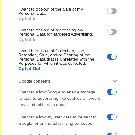
bisognerebbe spiegarlo bene sia ai destri sociali
sia ai critici di sinistra, che è il motivo
I want to opt-out of the Sale of my
Personal Data.
fondamentale per il quale i paesi crescono. E non
Opted In
c’era bisogno di scomodare
Milton
Friedman
con
I want to opt-out of processing my
la matita che noi tutti conoscevamo e che loro
Personal Data for Targeted Advertising.
Opted In
hanno rispolverato soltanto oggi. Il libero scambio
è il motivo per il quale l’economia negli ultimi 20
I want to opt-out of Collection, Use,
Retention, Sale, and/or Sharing of my
anni è cresciuta come non, aumentando certo le
Personal Data that Is Unrelated with the
Purposes for which it was collected.
disuguaglianze, aumentando le differenze di
Opted Out
reddito, ma aumentando soprattutto il livello di
Google consents
sostentamento anche dei più poveri. E il
benessere generale.
I want to allow Google to enable storage
related to advertising like cookies on web or
device identifiers in apps.
dalla Zuppa di Porro
I want to allow my user data to be sent to
Google for online advertising purposes.
Video
Player