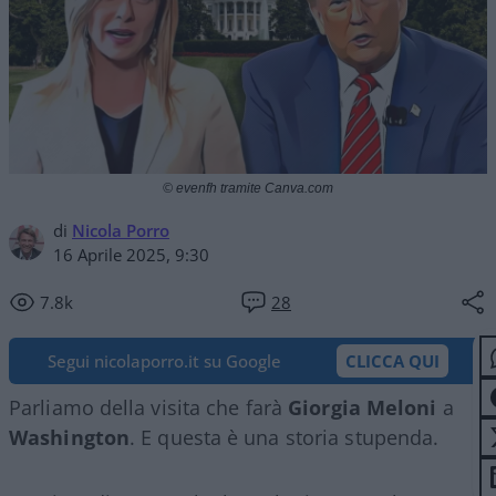
© evenfh tramite Canva.com
di
Nicola Porro
16 Aprile 2025, 9:30
7.8k
28
Segui nicolaporro.it su Google
CLICCA QUI
Parliamo della visita che farà
Giorgia
Meloni
a
Washington
. E questa è una storia stupenda.