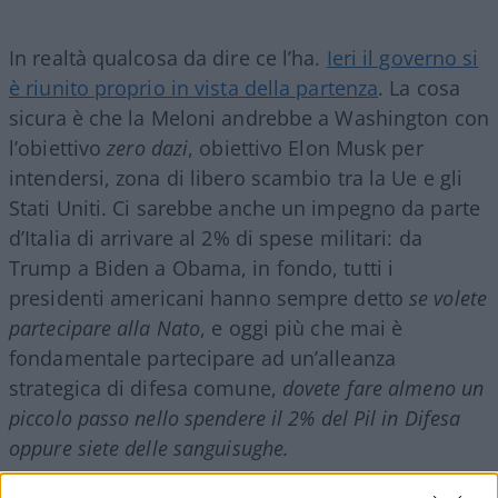
In realtà qualcosa da dire ce l’ha.
Ieri il governo si
è riunito proprio in vista della partenza
. La cosa
sicura è che la Meloni andrebbe a Washington con
l’obiettivo
zero dazi
, obiettivo Elon Musk per
intendersi, zona di libero scambio tra la Ue e gli
Stati Uniti. Ci sarebbe anche un impegno da parte
d’Italia di arrivare al 2% di spese militari: da
Trump a Biden a Obama, in fondo, tutti i
presidenti americani hanno sempre detto
se volete
partecipare alla Nato
, e oggi più che mai è
fondamentale partecipare ad un’alleanza
strategica di difesa comune,
dovete fare almeno un
piccolo passo nello spendere il 2% del Pil in Difesa
oppure siete delle sanguisughe.