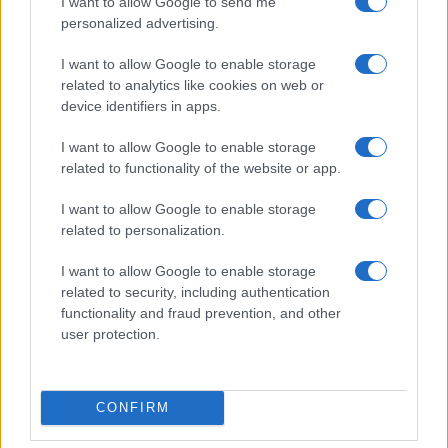
I want to allow Google to send me
personalized advertising.
I want to allow Google to enable storage
related to analytics like cookies on web or
device identifiers in apps.
I want to allow Google to enable storage
related to functionality of the website or app.
00:00
03:54
I want to allow Google to enable storage
related to personalization.
I want to allow Google to enable storage
related to security, including authentication
functionality and fraud prevention, and other
Nicolaporro.it è anche su Whatsapp. È sufficiente
user protection.
cliccare qui
per iscriversi al canale ed essere sempre
aggiornati (gratis).
CONFIRM
#DONALD TRUMP
#GIORGIA MELONI