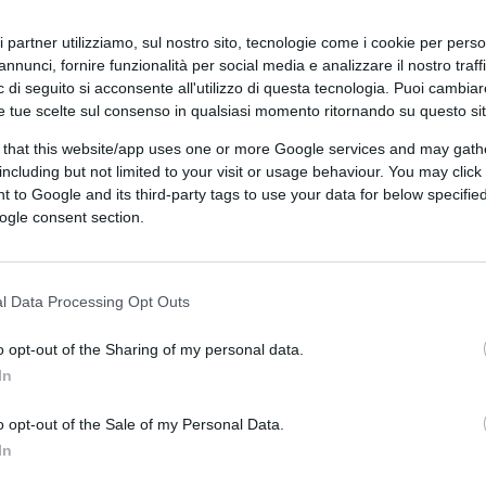
ri partner utilizziamo, sul nostro sito, tecnologie come i cookie per pers
annunci, fornire funzionalità per social media e analizzare il nostro traff
 di seguito si acconsente all'utilizzo di questa tecnologia. Puoi cambiar
e tue scelte sul consenso in qualsiasi momento ritornando su questo si
 that this website/app uses one or more Google services and may gath
including but not limited to your visit or usage behaviour. You may click 
 to Google and its third-party tags to use your data for below specifi
ogle consent section.
CLICCA QUI
l Data Processing Opt Outs
o opt-out of the Sharing of my personal data.
In
0:00
/
--:--
pe
Cruciani
ha affrontato con il suo solito
o opt-out of the Sale of my Personal Data.
In
o
Romano Prodi
e una giornalista di
Quarta