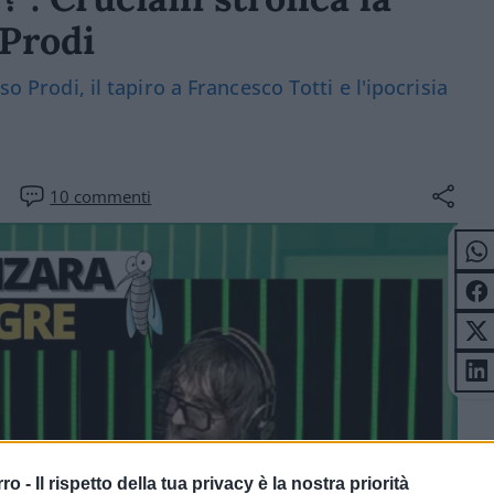
 Prodi
so Prodi, il tapiro a Francesco Totti e l'ipocrisia
10
commenti
rro -
Il rispetto della tua privacy è la nostra priorità