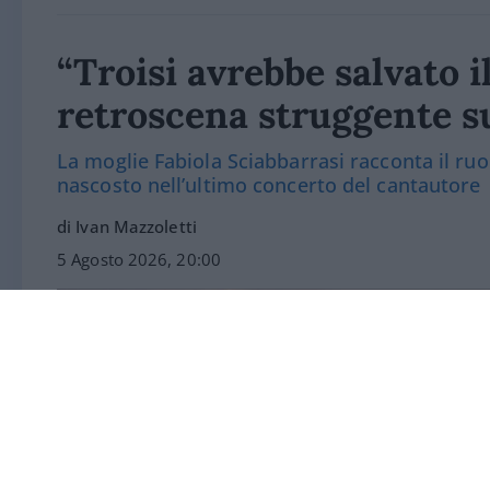
“Troisi avrebbe salvato i
retroscena struggente s
La moglie Fabiola Sciabbarrasi racconta il ruo
nascosto nell’ultimo concerto del cantautore
di Ivan Mazzoletti
5 Agosto 2026, 20:00