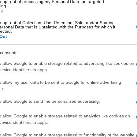
rancesco
Totti
che rifiuta il tapiro di
to opt-out of processing my Personal Data for Targeted
ing.
In
o opt-out of Collection, Use, Retention, Sale, and/or Sharing
ersonal Data that Is Unrelated with the Purposes for which it
lected.
nto riservato a Prodi: “Ma certo ragazzi,
Out
lano di
paternalismo
. Un uomo di 85 anni,
ole. Siete incredibili, avete la faccia come il
consents
 Orefici
: “Sono giorni che questa giornalista
o allow Google to enable storage related to advertising like cookies on
e adesso dovete chiedere scusa a lei, a
evice identifiers in apps.
o”.
o allow my user data to be sent to Google for online advertising
s.
i esponenti del Partito Democratico e
to allow Google to send me personalized advertising.
 differenza con cui avrebbero trattato il
unto è che se fosse stato una persona di
o allow Google to enable storage related to analytics like cookies on
imento, in particolare, alla clamorosa frase
evice identifiers in apps.
 che tira
secondo cui ‘non si può chiedere a
o allow Google to enable storage related to functionality of the website
e domande incalzanti le possono fare solo