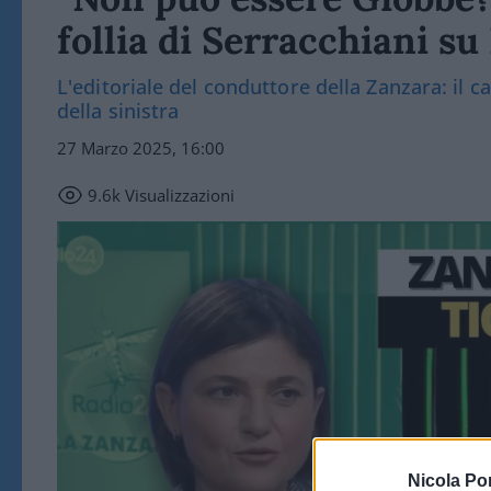
follia di Serracchiani su
L'editoriale del conduttore della Zanzara: il ca
della sinistra
27 Marzo 2025, 16:00
9.6k
Visualizzazioni
Nicola Po