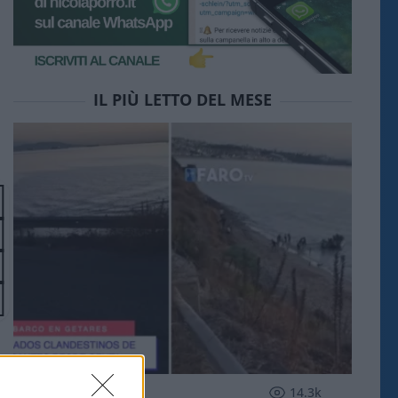
IL PIÙ LETTO DEL MESE
ESTERI
14.3k