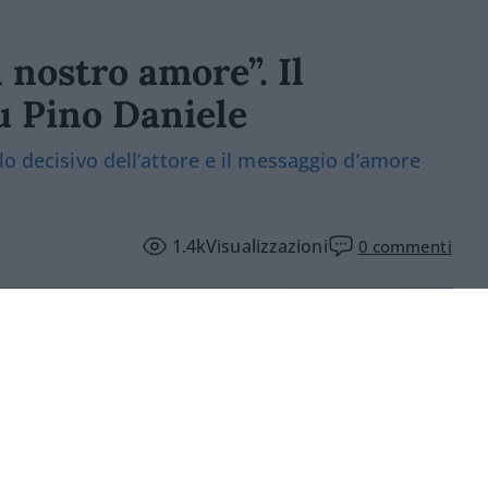
l nostro amore”. Il
u Pino Daniele
lo decisivo dell’attore e il messaggio d’amore
1.4k
Visualizzazioni
0
commenti