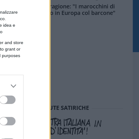
Meloni aveva ragione: "I marocchini di
Ceuta sbarcano in Europa col barcone"
onalizzare
ico.
e idea e
to
er and store
to grant or
ed purposes
SEDUTE SATIRICHE