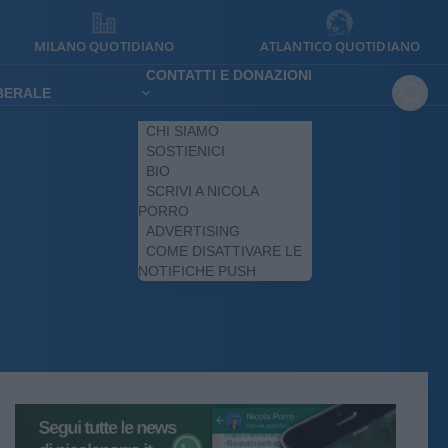
MILANO QUOTIDIANO
ATLANTICO QUOTIDIANO
CONTATTI E DONAZIONI
IBERALE
CHI SIAMO
SOSTIENICI
BIO
SCRIVI A NICOLA
PORRO
ADVERTISING
COME DISATTIVARE LE
NOTIFICHE PUSH