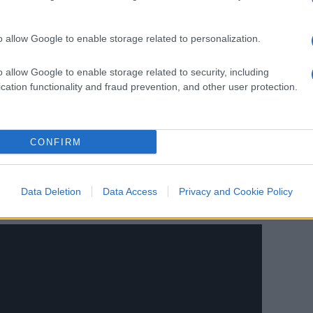
altri no?”.
o allow Google to enable storage related to personalization.
o allow Google to enable storage related to security, including
espresso il suo supporto per la decisione di
cation functionality and fraud prevention, and other user protection.
er agire liberamente: “Invito l’ex capitano
resistere, resistere! Se vuole andare a
iegarsi a questi diktat.” Il conduttore ha
CONFIRM
a Totti per i suoi rapporti con la Russia:
on Putin, adesso rompono i coglioni a Totti!
Data Deletion
Data Access
Privacy and Cookie Policy