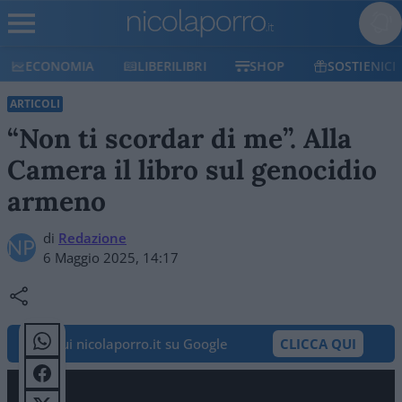
ECONOMIA
LIBERILIBRI
SHOP
SOSTIENICI
ARTICOLI
“Non ti scordar di me”. Alla
Camera il libro sul genocidio
armeno
di
Redazione
6 Maggio 2025, 14:17
Segui nicolaporro.it su Google
CLICCA QUI