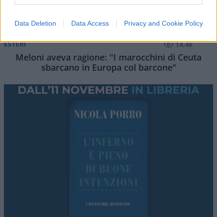
Data Deletion
Data Access
Privacy and Cookie Policy
ESTERI
14.4k
Meloni aveva ragione: "I marocchini di Ceuta
sbarcano in Europa col barcone"