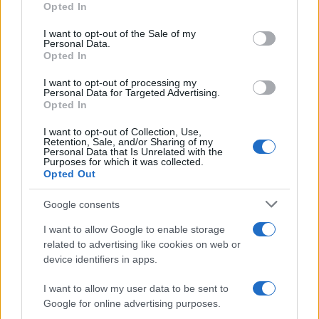
Gribaudo
, i deputati
Giulio Centemero
e
Opted In
Maurizio Lupi
, il giornalista
Nicola Porro
, il
I want to opt-out of the Sale of my
giornalista – e autore della prefazione –
Paolo
Personal Data.
Opted In
Mieli
e l’autore del volume.
I want to opt-out of processing my
Personal Data for Targeted Advertising.
L’evento sarà trasmesso in
diretta
a partire dalle
Opted In
ore
11:00 di mercoledì 7 maggio 2025
.
I want to opt-out of Collection, Use,
Retention, Sale, and/or Sharing of my
Personal Data that Is Unrelated with the
Purposes for which it was collected.
SEDUTE SATIRICHE
Opted Out
Vignetta del 04/08/2026
Google consents
I want to allow Google to enable storage
related to advertising like cookies on web or
Vai all'archivio delle vignette
device identifiers in apps.
I want to allow my user data to be sent to
Google for online advertising purposes.