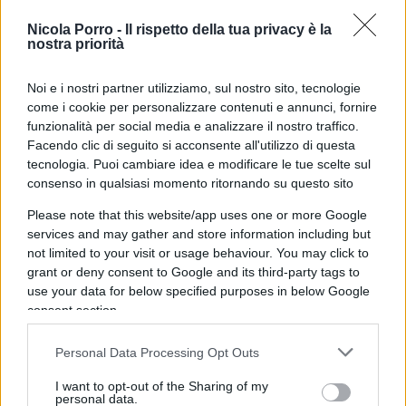
Segui in diretta l’evento di presentazione del
volume “
Non ti scordar di me – Storia e oblio
Nicola Porro -
Il rispetto della tua privacy è la
nostra priorità
del Genocidio Armeno
”, di
Vittorio Robiati
Bendaud
,
che può essere acquistato sul sito
Noi e i nostri partner utilizziamo, sul nostro sito, tecnologie
dell’editore Liberilibri
come i cookie per personalizzare contenuti e annunci, fornire
funzionalità per social media e analizzare il nostro traffico.
Facendo clic di seguito si acconsente all'utilizzo di questa
L’incontro si svolge presso la Sala del Refettorio di
tecnologia. Puoi cambiare idea e modificare le tue scelte sul
Palazzo San Macuto e rappresenta un’occasione di
consenso in qualsiasi momento ritornando su questo sito
approfondimento su una delle pagine più
Please note that this website/app uses one or more Google
drammatiche – e dimenticate – del Novecento con
services and may gather and store information including but
l’obiettivo di riportare al centro dell’attenzione
not limited to your visit or usage behaviour. You may click to
grant or deny consent to Google and its third-party tags to
pubblica
la memoria del genocidio armeno.
use your data for below specified purposes in below Google
consent section.
Partecipano all’evento il Presidente della Camera
Personal Data Processing Opt Outs
dei deputati
Lorenzo Fontana
, il Ministro della
Giustizia
Carlo Nordio
, la deputata
Chiara
I want to opt-out of the Sharing of my
personal data.