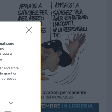
onalizzare
ico.
e idea e
to
er and store
to grant or
ed purposes
La standing ovation permanente
Vignetta del 04/08/2026