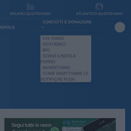
MILANO QUOTIDIANO
ATLANTICO QUOTIDIANO
CONTATTI E DONAZIONI
IBERALE
CHI SIAMO
SOSTIENICI
BIO
SCRIVI A NICOLA
PORRO
ADVERTISING
COME DISATTIVARE LE
NOTIFICHE PUSH