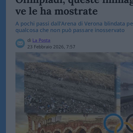
ve le ha mostrate
A pochi passi dall’Arena di Verona blindata pe
qualcosa che non può passare inosservato
di
La Posta
23 Febbraio 2026, 7:57