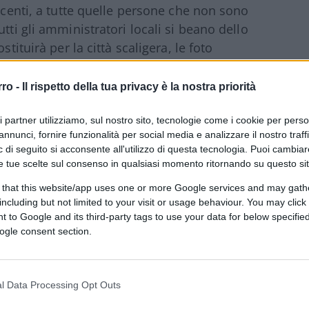
iacenti, a tutte quelle persone che non sono
tti gli amministratori locali si beano dello
tituirà per la città scaligera, le foto
ioni in cui versa purtroppo il lungadige
rro -
Il rispetto della tua privacy è la nostra priorità
ri partner utilizziamo, sul nostro sito, tecnologie come i cookie per pers
a situazione versa così da giorni
, se non
annunci, fornire funzionalità per social media e analizzare il nostro traff
re la presenza sui parapetti di uno delle
 di seguito si acconsente all'utilizzo di questa tecnologia. Puoi cambiar
gruppi di
extracomunitari di 1° e 2°
e tue scelte sul consenso in qualsiasi momento ritornando su questo si
accano ubriacandosi e “fumando” di tutto,
 that this website/app uses one or more Google services and may gath
including but not limited to your visit or usage behaviour. You may click 
 to Google and its third-party tags to use your data for below specifi
ogle consent section.
a maleducazione
.
l Data Processing Opt Outs
ovrebbe vigilare, intervenire,
punire e