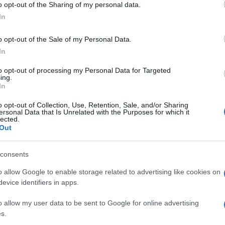
o opt-out of the Sharing of my personal data.
ma piena del fiume che faciliti il lavoro e
In
o opt-out of the Sale of my Personal Data.
In
mia vita nella mia amata città.
Bel biglietto
to opt-out of processing my Personal Data for Targeted
ing.
. Complimenti.
In
o opt-out of Collection, Use, Retention, Sale, and/or Sharing
ersonal Data that Is Unrelated with the Purposes for which it
lected.
Out
consents
o allow Google to enable storage related to advertising like cookies on
evice identifiers in apps.
o allow my user data to be sent to Google for online advertising
s.